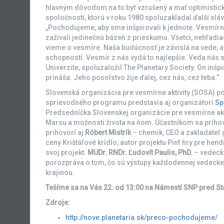
hlavným dôvodom na to byť vzrušený a mať optimistickú 
spoločnosti, ktorú v roku 1980 spoluzakladal ďalší sl
„Pochodujeme, aby sme inšpirovali k jednote. Vesmírn
zažívali jedinečnú bázeň z prieskumu. Všetci, nehľadiac
vieme o vesmíre. Naša budúcnosť je závislá na vede, a
schopností. Vesmír z nás vydá to najlepšie. Veda nás 
Univerzite, spoluzaložil The Planetary Society. On inšp
prináša. Jeho posolstvo žije ďalej, cez nás, cez teba.“
Slovenská organizácia pre vesmírne aktivity (SOSA) p
sprievodného programu predstavia aj organizátori
Sp
Predsedníčka Slovenskej organizácie pre vesmírne akt
Marsu a možnosti života na ňom. Účastníkom sa prihov
prihovorí aj
Róbert Mistrík
– chemik, CEO a zakladateľ
ceny Krištáľové krídlo, autor projektu Pinf hry pre hend
svoj projekt.
MUDr. RNDr. Ľudovít Paulis, PhD.
– vedecký
porozpráva o tom, čo sú výstupy každodennej vedeckej
krajinou.
Tešíme sa na Vás 22. od 13:00 na Námestí SNP pred St
Zdroje:
http://nove.planetaria.sk/preco-pochodujeme/