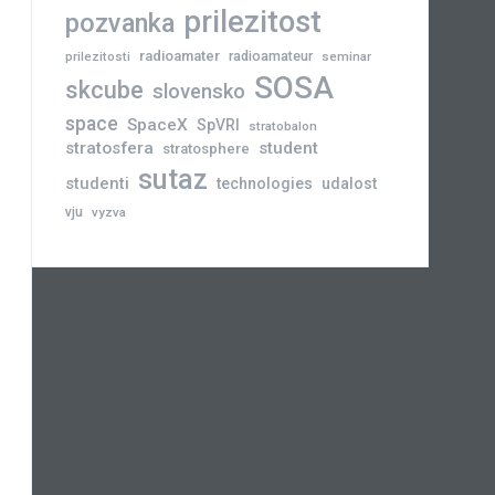
prilezitost
pozvanka
radioamater
radioamateur
prilezitosti
seminar
SOSA
skcube
slovensko
space
SpaceX
SpVRI
stratobalon
stratosfera
student
stratosphere
sutaz
studenti
technologies
udalost
vju
vyzva