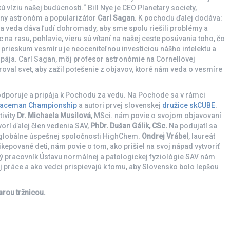
víziu našej budúcnosti.“ Bill Nye je CEO Planetary society,
ávny astronóm a popularizátor
Carl Sagan
. K pochodu ďalej dodáva:
a veda dáva ľudí dohromady, aby sme spolu riešili problémy a
 na rasu, pohlavie, vieru sú vítaní na našej ceste posúvania toho, čo
 prieskum vesmíru je neoceniteľnou investíciou nášho intelektu a
spája. Carl Sagan, môj profesor astronómie na Cornellovej
iroval svet, aby zažil potešenie z objavov, ktoré nám veda o vesmíre
odporuje a pripája k Pochodu za vedu. Na Pochode sa v rámci
aceman Championship
a autori prvej slovenskej
družice skCUBE
.
ivity
Dr. Michaela Musilová
, MSci. nám povie o svojom objavovaní
orí ďalej člen vedenia SAV,
PhDr. Dušan Gálik, CSc.
Na podujatí sa
 globálne úspešnej spoločnosti HighChem.
Ondrej Vrábel
, laureát
ikepované deti, nám povie o tom, ako prišiel na svoj nápad vytvoriť
 pracovník Ústavu normálnej a patologickej fyziológie SAV nám
 práce a ako vedci prispievajú k tomu, aby Slovensko bolo lepšou
arou tržnicou.