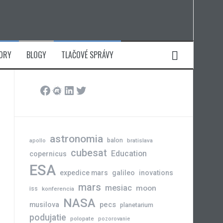
ORY
BLOGY
TLAČOVÉ SPRÁVY
Facebook
Meetup
LinkedIn
Twitter
astronomia
balon
bratislava
apollo
cubesat
Education
copernicus
ESA
expedice mars
galileo
inovations
mars
mesiac
moon
iss
konferencia
NASA
pecs
musilova
planetarium
podujatie
polopate
pozorovanie