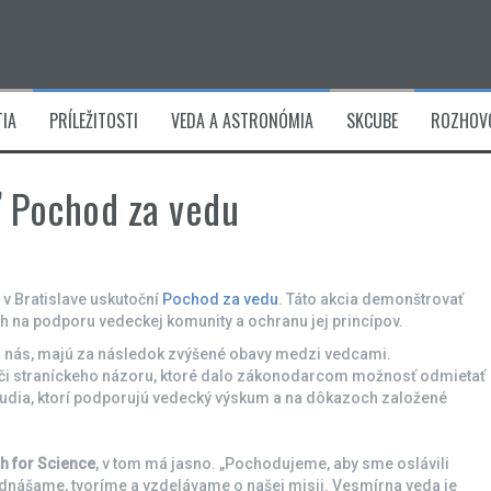
IA
PRÍLEŽITOSTI
VEDA A ASTRONÓMIA
SKCUBE
ROZHOV
ť Pochod za vedu
 v Bratislave uskutoční
Pochod za vedu
. Táto akcia demonštrovať
ch na podporu vedeckej komunity a ochranu jej princípov.
i u nás, majú za následok zvýšené obavy medzi vedcami.
o či straníckeho názoru, ktoré dalo zákonodarcom možnosť odmietať
y ľudia, ktorí podporujú vedecký výskum a na dôkazoch založené
h for Science
, v tom má jasno. „Pochodujeme, aby sme oslávili
dnášame, tvoríme a vzdelávame o našej misii. Vesmírna veda je