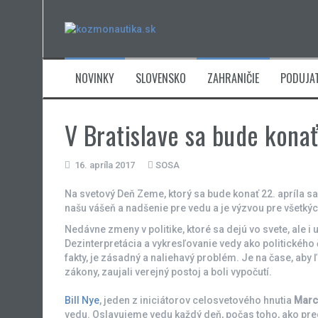
Skip
to
content
NOVINKY
SLOVENSKO
ZAHRANIČIE
PODUJAT
V Bratislave sa bude kona
16. apríla 2017
SOSA
Na svetový Deň Zeme, ktorý sa bude konať 22. apríla sa
našu vášeň a nadšenie pre vedu a je výzvou pre všetký
Nedávne zmeny v politike, ktoré sa dejú vo svete, ale 
Dezinterpretácia a vykresľovanie vedy ako politickéh
fakty, je zásadný a naliehavý problém. Je na čase, ab
zákony, zaujali verejný postoj a boli vypočutí.
Bill Nye
, jeden z iniciátorov celosvetového hnutia
Marc
vedu. Oslavujeme vedu každý deň, počas toho, ako pre