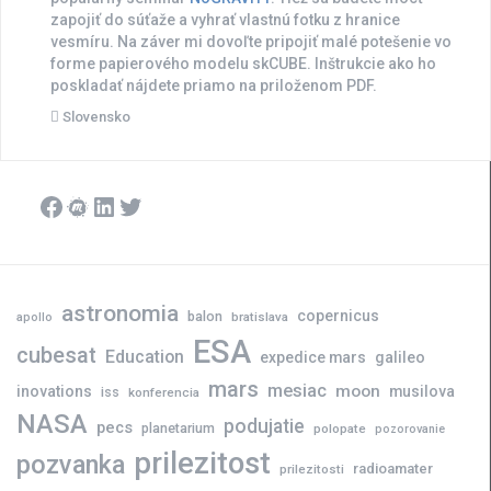
zapojiť do súťaže a vyhrať vlastnú fotku z hranice
vesmíru. Na záver mi dovoľte pripojiť malé potešenie vo
forme papierového modelu skCUBE. Inštrukcie ako ho
poskladať nájdete priamo na priloženom PDF.
Slovensko
Facebook
Meetup
LinkedIn
Twitter
astronomia
copernicus
balon
bratislava
apollo
ESA
cubesat
Education
expedice mars
galileo
mars
mesiac
moon
inovations
musilova
iss
konferencia
NASA
podujatie
pecs
planetarium
polopate
pozorovanie
prilezitost
pozvanka
radioamater
prilezitosti