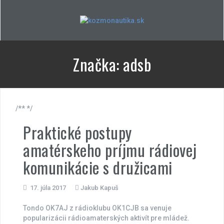
Skip
to
content
Značka:
adsb
/** */
Praktické postupy
amatérskeho príjmu rádiovej
komunikácie s družicami
17. júla 2017
Jakub Kapuš
Tondo OK7AJ z rádioklubu OK1CJB sa venuje
popularizácii rádioamaterských aktivít pre mládež.