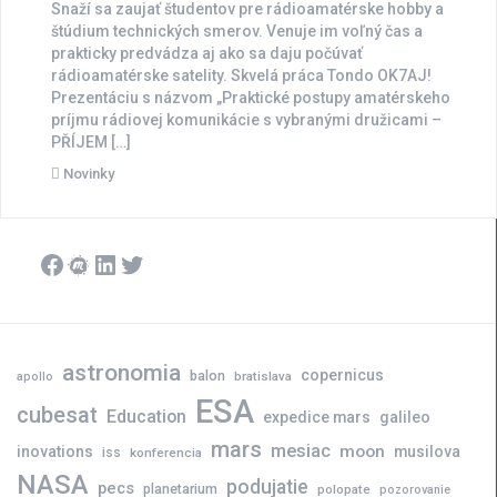
Snaží sa zaujať študentov pre rádioamatérske hobby a
štúdium technických smerov. Venuje im voľný čas a
prakticky predvádza aj ako sa daju počúvať
rádioamatérske satelity. Skvelá práca Tondo OK7AJ!
Prezentáciu s názvom „Praktické postupy amatérskeho
príjmu rádiovej komunikácie s vybranými družicami –
PŘÍJEM […]
Novinky
Facebook
Meetup
LinkedIn
Twitter
astronomia
copernicus
balon
bratislava
apollo
ESA
cubesat
Education
expedice mars
galileo
mars
mesiac
moon
inovations
musilova
iss
konferencia
NASA
podujatie
pecs
planetarium
polopate
pozorovanie