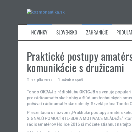
Skip
to
content
NOVINKY
SLOVENSKO
ZAHRANIČIE
PODUJAT
Praktické postupy amatérs
komunikácie s družicami
17. júla 2017
Jakub Kapuš
Tondo
OK7AJ
z rádioklubu
OK1CJB
sa venuje populari
pre rádioamatérske hobby a štúdium technických smero
počúvať rádioamatérske satelity. Skvelá práca Tondo 
Prezentáciu s názvom „Praktické postupy amatérskeho
SIGNÁLŮ POMOCÍ RTL-SDR A MOTIVACE MLÁDEŽE“ ktorá 
rádioamatérov Holice 2016 si môžete stiahnuť na tejto