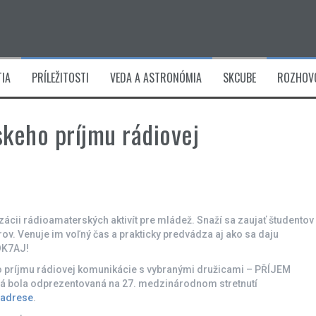
IA
PRÍLEŽITOSTI
VEDA A ASTRONÓMIA
SKCUBE
ROZHOV
keho príjmu rádiovej
zácii rádioamaterských aktivít pre mládež. Snaží sa zaujať študentov
v. Venuje im voľný čas a prakticky predvádza aj ako sa daju
OK7AJ!
 príjmu rádiovej komunikácie s vybranými družicami – PŘÍJEM
bola odprezentovaná na 27. medzinárodnom stretnutí
adrese
.