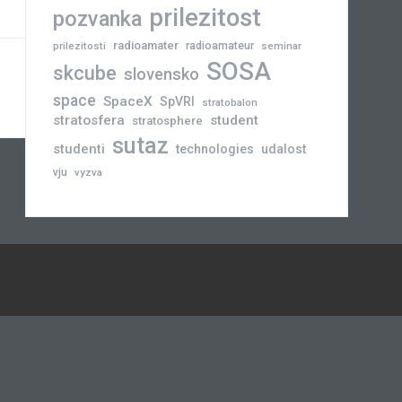
prilezitost
pozvanka
radioamater
radioamateur
prilezitosti
seminar
SOSA
skcube
slovensko
space
SpaceX
SpVRI
stratobalon
stratosfera
student
stratosphere
sutaz
studenti
technologies
udalost
vju
vyzva
Novinky
Slovensko
Zahraničie
Podujatia
Príležitosti
Veda
skCUBE
Rozhovory
Blogy
Tlačové
a
správy
Astronómia