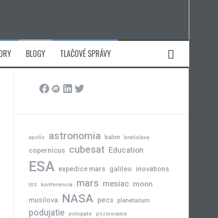
ORY
BLOGY
TLAČOVÉ SPRÁVY
Facebook
Meetup
LinkedIn
Twitter
astronomia
balon
bratislava
apollo
cubesat
Education
copernicus
ESA
expedice mars
galileo
inovations
mars
mesiac
moon
iss
konferencia
NASA
pecs
musilova
planetarium
podujatie
polopate
pozorovanie