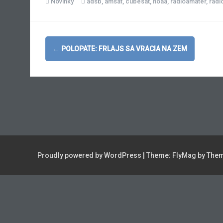
Novinky
adsb
,
amsat
,
cubesat
,
noaa
,
radioamater
,
radi
Post
←
POLOPATE: FRLAJS SA VRACIA NA ZEM
navigation
Proudly powered by WordPress
|
Theme:
FlyMag
by Them