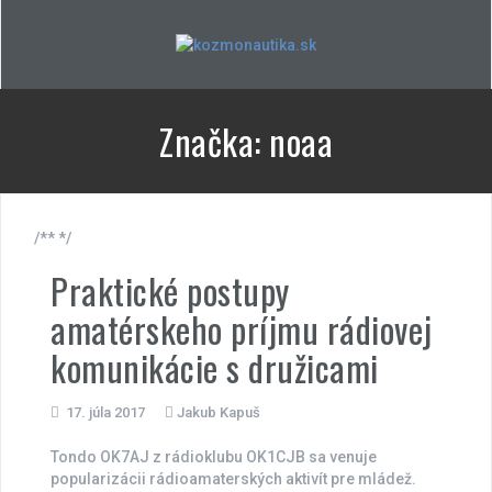
Skip
to
content
Značka:
noaa
/** */
Praktické postupy
amatérskeho príjmu rádiovej
komunikácie s družicami
17. júla 2017
Jakub Kapuš
Tondo OK7AJ z rádioklubu OK1CJB sa venuje
popularizácii rádioamaterských aktivít pre mládež.