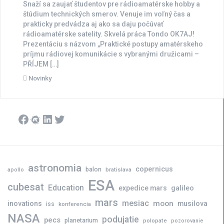
Snaží sa zaujať študentov pre rádioamatérske hobby a
štúdium technických smerov. Venuje im voľný čas a
prakticky predvádza aj ako sa daju počúvať
rádioamatérske satelity. Skvelá práca Tondo OK7AJ!
Prezentáciu s názvom „Praktické postupy amatérskeho
príjmu rádiovej komunikácie s vybranými družicami –
PŘÍJEM […]
Novinky
Facebook
Meetup
LinkedIn
Twitter
astronomia
copernicus
balon
bratislava
apollo
ESA
cubesat
Education
expedice mars
galileo
mars
mesiac
moon
inovations
musilova
iss
konferencia
NASA
podujatie
pecs
planetarium
polopate
pozorovanie