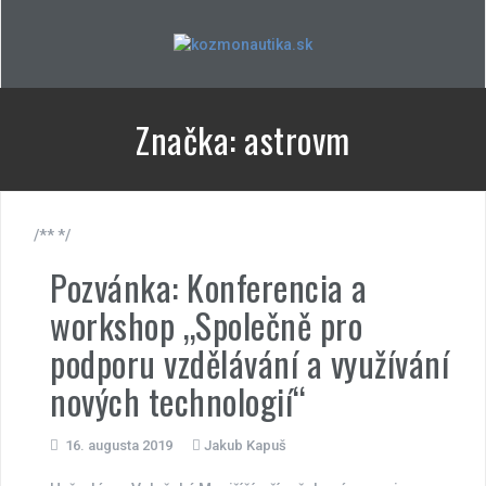
Skip
to
content
Značka:
astrovm
/** */
Pozvánka: Konferencia a
workshop „Společně pro
podporu vzdělávání a využívání
nových technologií“
16. augusta 2019
Jakub Kapuš