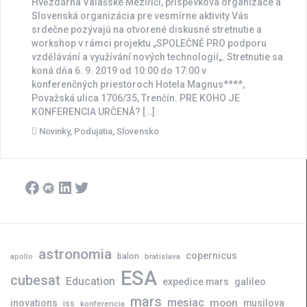
Hvězdárna Valašské Meziříčí, příspěvková organizace a
Slovenská organizácia pre vesmírne aktivity Vás
srdečne pozývajú na otvorené diskusné stretnutie a
workshop v rámci projektu „SPOLEČNĚ PRO podporu
vzdělávání a využívání nových technologií„. Stretnutie sa
koná dňa 6. 9. 2019 od 10:00 do 17:00 v
konferenčných priestoroch Hotela Magnus****,
Považská ulica 1706/35, Trenčín. PRE KOHO JE
KONFERENCIA URČENÁ? […]
Novinky
,
Podujatia
,
Slovensko
Facebook
Meetup
LinkedIn
Twitter
astronomia
copernicus
balon
bratislava
apollo
ESA
cubesat
Education
expedice mars
galileo
mars
mesiac
moon
inovations
musilova
iss
konferencia