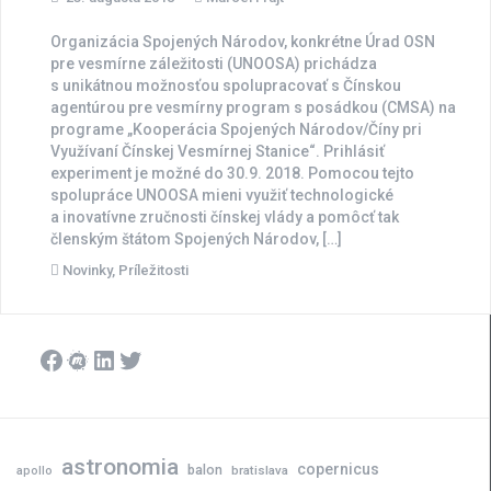
Organizácia Spojených Národov, konkrétne Úrad OSN
pre vesmírne záležitosti (UNOOSA) prichádza
s unikátnou možnosťou spolupracovať s Čínskou
agentúrou pre vesmírny program s posádkou (CMSA) na
programe „Kooperácia Spojených Národov/Číny pri
Využívaní Čínskej Vesmírnej Stanice“. Prihlásiť
experiment je možné do 30.9. 2018. Pomocou tejto
spolupráce UNOOSA mieni využiť technologické
a inovatívne zručnosti čínskej vlády a pomôcť tak
členským štátom Spojených Národov, […]
Novinky
,
Príležitosti
Facebook
Meetup
LinkedIn
Twitter
astronomia
copernicus
balon
bratislava
apollo