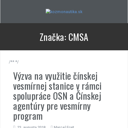
Skip
to
content
Značka:
CMSA
/** */
Výzva na využitie čínskej
vesmírnej stanice v rámci
spolupráce OSN a Čínskej
agentúry pre vesmírny
program
23. augusta 2018
Marcel Frajt