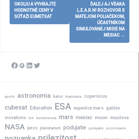
navigation
OKOLIU A VYHRAJTE
ĎALEJ AJ VĎAKA
HODNOTNÉ CENY V
L.E.A.R.N! ROZHOVOR S
SÚŤAŽI EUMETSAT
MATEJOM POLIAČEKOM,
ÚČASTNÍKOM
SIMULOVANEJ MISIE NA
MESIAC
→
Facebook
Meetup
LinkedIn
Twitter
astronomia
copernicus
balon
bratislava
apollo
ESA
cubesat
Education
expedice mars
galileo
mars
mesiac
moon
inovations
musilova
iss
konferencia
NASA
podujatie
pecs
planetarium
polopate
pozorovanie
prilezitost
pozvanka