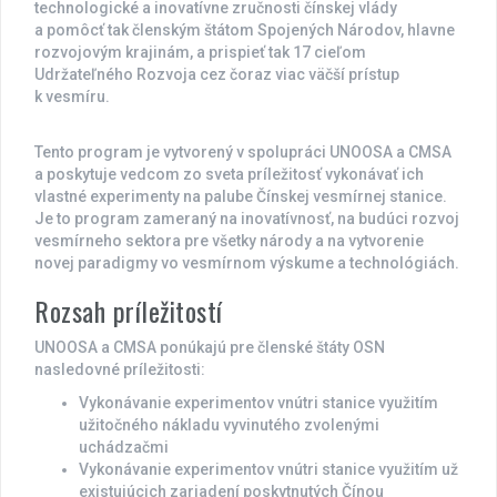
technologické a inovatívne zručnosti čínskej vlády
a pomôcť tak členským štátom Spojených Národov, hlavne
rozvojovým krajinám, a prispieť tak 17 cieľom
Udržateľného Rozvoja cez čoraz viac väčší prístup
k vesmíru.
Tento program je vytvorený v spolupráci UNOOSA a CMSA
a poskytuje vedcom zo sveta príležitosť vykonávať ich
vlastné experimenty na palube Čínskej vesmírnej stanice.
Je to program zameraný na inovatívnosť, na budúci rozvoj
vesmírneho sektora pre všetky národy a na vytvorenie
novej paradigmy vo vesmírnom výskume a technológiách.
Rozsah príležitostí
UNOOSA a CMSA ponúkajú pre členské štáty OSN
nasledovné príležitosti:
Vykonávanie experimentov vnútri stanice využitím
užitočného nákladu vyvinutého zvolenými
uchádzačmi
Vykonávanie experimentov vnútri stanice využitím už
existujúcich zariadení poskytnutých Čínou