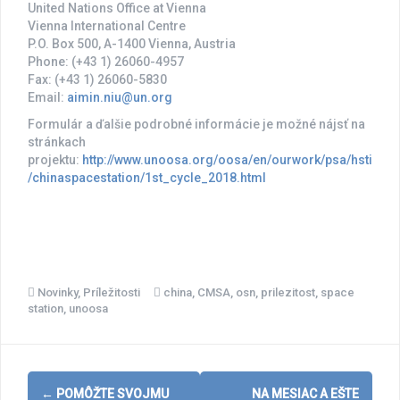
United Nations Office at Vienna
Vienna International Centre
P.O. Box 500, A-1400 Vienna, Austria
Phone: (+43 1) 26060-4957
Fax: (+43 1) 26060-5830
Email:
aimin.niu@un.org
Formulár a ďalšie podrobné informácie je možné nájsť na
stránkach
projektu:
http://www.unoosa.org/oosa/en/ourwork/psa/hsti
/chinaspacestation/1st_cycle_2018.html
Novinky
,
Príležitosti
china
,
CMSA
,
osn
,
prilezitost
,
space
station
,
unoosa
Post
←
POMÔŽTE SVOJMU
NA MESIAC A EŠTE