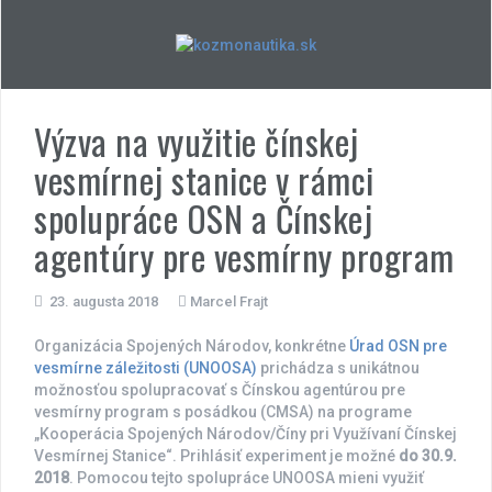
Skip
to
content
Výzva na využitie čínskej
vesmírnej stanice v rámci
spolupráce OSN a Čínskej
agentúry pre vesmírny program
23. augusta 2018
Marcel Frajt
Organizácia Spojených Národov, konkrétne
Úrad OSN pre
vesmírne záležitosti (UNOOSA)
prichádza s unikátnou
možnosťou spolupracovať s Čínskou agentúrou pre
vesmírny program s posádkou (CMSA) na programe
„Kooperácia Spojených Národov/Číny pri Využívaní Čínskej
Vesmírnej Stanice“. Prihlásiť experiment je možné
do 30.9.
2018
. Pomocou tejto spolupráce UNOOSA mieni využiť