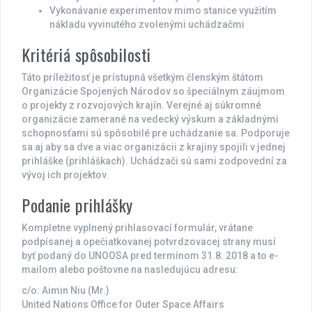
Vykonávanie experimentov mimo stanice využitím
nákladu vyvinutého zvolenými uchádzačmi
Kritériá spôsobilosti
Táto príležitosť je prístupná všetkým členským štátom
Organizácie Spojených Národov so špeciálnym záujmom
o projekty z rozvojových krajín. Verejné aj súkromné
organizácie zamerané na vedecký výskum a základnými
schopnosťami sú spôsobilé pre uchádzanie sa. Podporuje
sa aj aby sa dve a viac organizácii z krajiny spojili v jednej
prihláške (prihláškach). Uchádzači sú sami zodpovední za
vývoj ich projektov.
Podanie prihlášky
Kompletne vyplnený prihlasovací formulár, vrátane
podpísanej a opečiatkovanej potvrdzovacej strany musí
byť podaný do UNOOSA pred termínom 31.8. 2018 a to e-
mailom alebo poštovne na nasledujúcu adresu:
c/o: Aimin Niu (Mr.)
United Nations Office for Outer Space Affairs