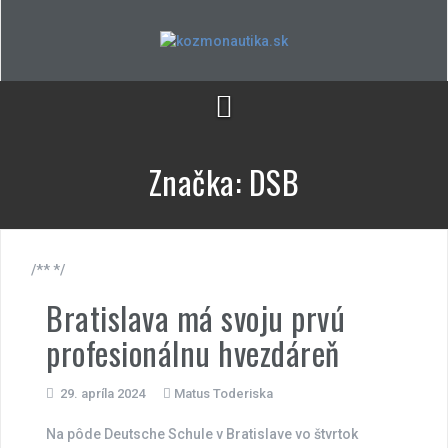
Skip
to
content
Značka:
DSB
/** */
Bratislava má svoju prvú
profesionálnu hvezdáreň
29. apríla 2024
Matus Toderiska
Na pôde Deutsche Schule v Bratislave vo štvrtok