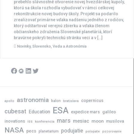
prebehlo slávnostné otvorenie novej hvezdárskej kupoly,
ktorú sa škola rozhodla vybudovať v rámci celkovej
rekonštrukcie novej budovy školy. Projekt sa podarilo
zrealizovať primárne vďaka nadšeniu jedného z rodičov,
ktorý odštartoval verejnú zbierku a vďaka členom
občianskeho združenia Slovenské planetáriá, ktorí
bravúrne pokryli technickú stránku veci a v […]
Novinky
,
Slovensko
,
Veda a Astronómia
Facebook
Meetup
LinkedIn
Twitter
astronomia
copernicus
balon
bratislava
apollo
ESA
cubesat
Education
expedice mars
galileo
mars
mesiac
moon
inovations
musilova
iss
konferencia
NASA
podujatie
pecs
planetarium
polopate
pozorovanie