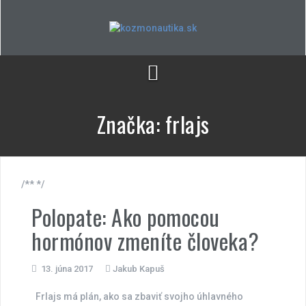
Skip
to
content
Značka:
frlajs
/** */
Polopate: Ako pomocou
hormónov zmeníte človeka?
13. júna 2017
Jakub Kapuš
Frlajs má plán, ako sa zbaviť svojho úhlavného