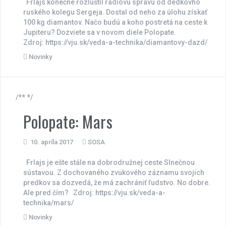
Frlajs konečne rozlúštil rádiovú správu od dedkovho
ruského kolegu Sergeja. Dostal od neho za úlohu získať
100 kg diamantov. Načo budú a koho postretá na ceste k
Jupiteru? Dozviete sa v novom diele Polopate.
Zdroj: https://vju.sk/veda-a-technika/diamantovy-dazd/
Novinky
/** */
Polopate: Mars
10. apríla 2017
SOSA
Frlajs je ešte stále na dobrodružnej ceste Slnečnou
sústavou. Z dochovaného zvukového záznamu svojich
predkov sa dozvedá, že má zachrániť ľudstvo. No dobre.
Ale pred čím? Zdroj: https://vju.sk/veda-a-
technika/mars/
Novinky