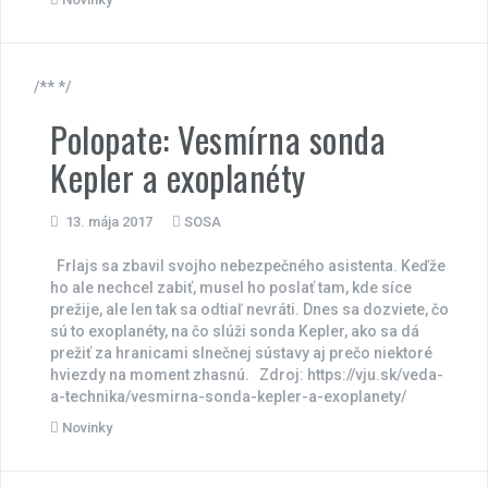
/** */
Polopate: Vesmírna sonda
Kepler a exoplanéty
13. mája 2017
SOSA
Frlajs sa zbavil svojho nebezpečného asistenta. Keďže
ho ale nechcel zabiť, musel ho poslať tam, kde síce
prežije, ale len tak sa odtiaľ nevráti. Dnes sa dozviete, čo
sú to exoplanéty, na čo slúži sonda Kepler, ako sa dá
prežiť za hranicami slnečnej sústavy aj prečo niektoré
hviezdy na moment zhasnú. Zdroj: https://vju.sk/veda-
a-technika/vesmirna-sonda-kepler-a-exoplanety/
Novinky