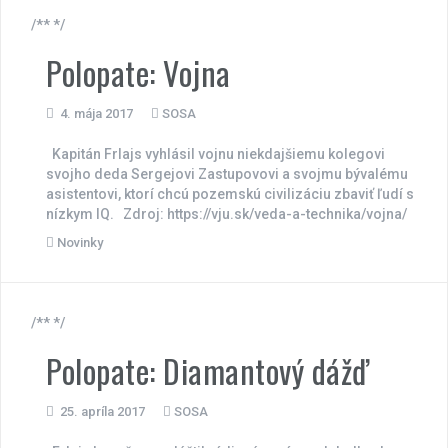
/** */
Polopate: Vojna
4. mája 2017
SOSA
Kapitán Frlajs vyhlásil vojnu niekdajšiemu kolegovi
svojho deda Sergejovi Zastupovovi a svojmu bývalému
asistentovi, ktorí chcú pozemskú civilizáciu zbaviť ľudí s
nízkym IQ. Zdroj: https://vju.sk/veda-a-technika/vojna/
Novinky
/** */
Polopate: Diamantový dážď
25. apríla 2017
SOSA