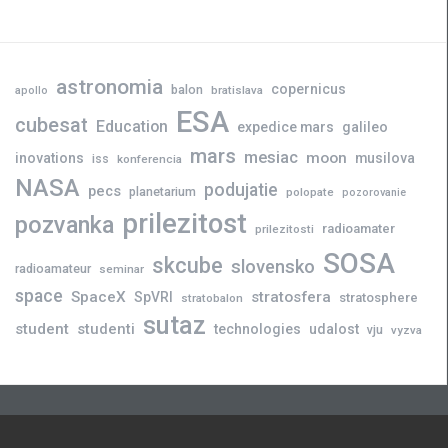
astronomia
copernicus
balon
bratislava
apollo
ESA
cubesat
Education
expedice mars
galileo
mars
mesiac
moon
inovations
musilova
iss
konferencia
NASA
podujatie
pecs
planetarium
polopate
pozorovanie
prilezitost
pozvanka
radioamater
prilezitosti
SOSA
skcube
slovensko
radioamateur
seminar
space
SpaceX
stratosfera
SpVRI
stratosphere
stratobalon
sutaz
student
studenti
technologies
udalost
vju
vyzva