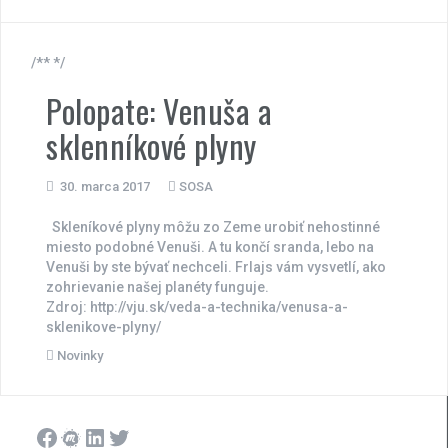
/** */
Polopate: Venuša a
sklenníkové plyny
30. marca 2017
SOSA
Skleníkové plyny môžu zo Zeme urobiť nehostinné
miesto podobné Venuši. A tu končí sranda, lebo na
Venuši by ste bývať nechceli. Frlajs vám vysvetlí, ako
zohrievanie našej planéty funguje.
Zdroj: http://vju.sk/veda-a-technika/venusa-a-
sklenikove-plyny/
Novinky
Facebook
Meetup
LinkedIn
Twitter