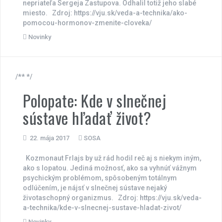
nepriateľa Sergeja Zastupova. Odhalil totiž jeho slabé
miesto. Zdroj: https://vju.sk/veda-a-technika/ako-
pomocou-hormonov-zmenite-cloveka/
Novinky
/** */
Polopate: Kde v slnečnej
sústave hľadať život?
22. mája 2017
SOSA
Kozmonaut Frlajs by už rád hodil reč aj s niekym iným,
ako s lopatou. Jediná možnosť, ako sa vyhnúť vážnym
psychickým problémom, spôsobeným totálnym
odlúčením, je nájsť v slnečnej sústave nejaký
životaschopný organizmus. Zdroj: https://vju.sk/veda-
a-technika/kde-v-slnecnej-sustave-hladat-zivot/
Novinky