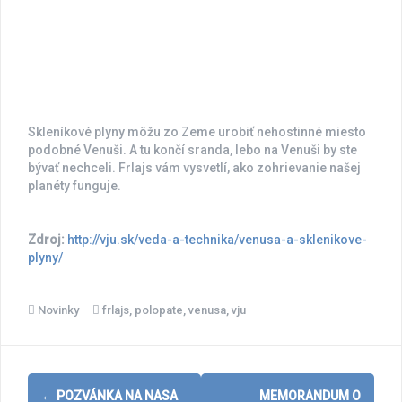
Skleníkové plyny môžu zo Zeme urobiť nehostinné miesto
podobné Venuši. A tu končí sranda, lebo na Venuši by ste
bývať nechceli. Frlajs vám vysvetlí, ako zohrievanie našej
planéty funguje.
Zdroj:
http://vju.sk/veda-a-technika/venusa-a-sklenikove-
plyny/
Novinky
frlajs
,
polopate
,
venusa
,
vju
Post
←
POZVÁNKA NA NASA
MEMORANDUM O