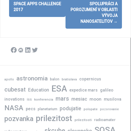
navigation
SPACE APPS CHALLENGE
SPOLUPRÁCI A
2017
POROZUMENÍ V OBLASTI
VÝVOJA
NANOSATELITOV
→
Facebook
Meetup
LinkedIn
Twitter
astronomia
copernicus
balon
bratislava
apollo
ESA
cubesat
Education
expedice mars
galileo
mars
mesiac
moon
inovations
musilova
iss
konferencia
NASA
podujatie
pecs
planetarium
polopate
pozorovanie
prilezitost
pozvanka
radioamater
prilezitosti
SOSA
skcube
slovensko