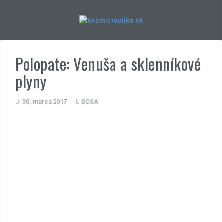
Skip
to
content
Polopate: Venuša a sklenníkové
plyny
30. marca 2017
SOSA