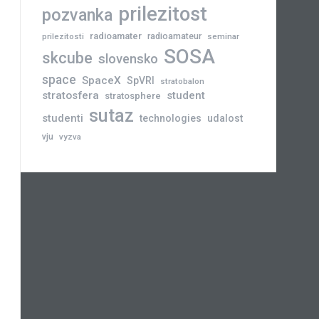
prilezitost
pozvanka
radioamater
radioamateur
prilezitosti
seminar
SOSA
skcube
slovensko
space
SpaceX
SpVRI
stratobalon
stratosfera
student
stratosphere
sutaz
studenti
technologies
udalost
vju
vyzva