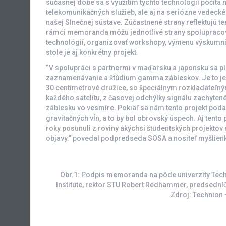
súčasnej dobe sa s využitím týchto technológií počít
telekomunikačných služieb, ale aj na seriózne vedecké
našej Slnečnej sústave. Zúčastnené strany reflektujú ten
rámci memoranda môžu jednotlivé strany spolupracova
technológií, organizovať workshopy, výmenu výskumní
stole je aj konkrétny projekt.
“V spolupráci s partnermi v maďarsku a japonsku sa pl
zaznamenávanie a štúdium gamma zábleskov. Je to jedn
30 centimetrové družice, so špeciálnym rozkladateľn
každého satelitu, z časovej odchýlky signálu zachyte
záblesku vo vesmíre. Pokiaľ sa nám tento projekt po
gravitačných vĺn, a to by bol obrovský úspech. Aj tento
roky posunuli z roviny akýchsi študentských projektov
objavy.” povedal podpredseda SOSA a nositeľ myšlienky
Obr.1: Podpis memoranda na pôde univerzity Techni
Institute, rektor STU Robert Redhammer, predsední
Zdroj: Technion –