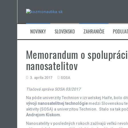
Skip
to
content
NOVINKY
SLOVENSKO
ZAHRANIČIE
PODUJAT
Memorandum o spolupráci 
nanosatelitov
3. apríla 2017
SOSA
Tlačová správa SOSA 03/2017
Na pôde univerzity Technion v izraelskej Haife, bolo d
vývoji nanosatelitnej technológie
medzi Slovenskou tec
aktivity (SOSA) a univerzitou Technion. Stalo sa tak p
Andrejom Kiskom
.
Nanosatelity v posledných rokoch zažívajú veľkú revo