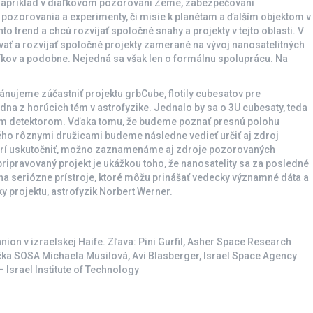
a napríklad v diaľkovom pozorovaní Zeme, zabezpečovaní
 pozorovania a experimenty, či misie k planétam a ďalším objektom v
to trend a chcú rozvíjať spoločné snahy a projekty v tejto oblasti. V
ť a rozvíjať spoločné projekty zamerané na vývoj nanosatelitných
kov a podobne. Nejedná sa však len o formálnu spoluprácu. Na
ánujeme zúčastniť projektu grbCube, flotily cubesatov pre
a z horúcich tém v astrofyzike. Jednalo by sa o 3U cubesaty, teda
ým detektorom. Vďaka tomu, že budeme poznať presnú polohu
ného rôznymi družicami budeme následne vedieť určiť aj zdroj
darí uskutočniť, možno zaznamenáme aj zdroje pozorovaných
 pripravovaný projekt je ukážkou toho, že nanosatelity sa za posledné
 na seriózne prístroje, ktoré môžu prinášať vedecky významné dáta a
 projektu, astrofyzik Norbert Werner.
on v izraelskej Haife. Zľava: Pini Gurfil, Asher Space Research
čka SOSA Michaela Musilová, Avi Blasberger, Israel Space Agency
 Israel Institute of Technology