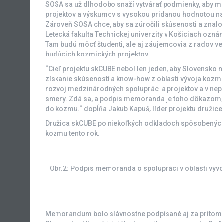
SOSA sa už dlhodobo snaží vytvárať podmienky, aby mal
projektov a výskumov s vysokou pridanou hodnotou na S
Zároveň SOSA chce, aby sa zúročili skúsenosti a znalo
Letecká fakulta Technickej univerzity v Košiciach oznám
Tam budú môcť študenti, ale aj záujemcovia z radov ver
budúcich kozmických projektov.
“Cieľ projektu skCUBE nebol len jeden, aby Slovensko m
získanie skúseností a know-how z oblasti vývoja kozmic
rozvoj medzinárodných spoluprác a projektov a v nepo
smery. Zdá sa, a podpis memoranda je toho dôkazom, 
do kozmu.“ dopĺňa Jakub Kapuš, líder projektu družic
Družica skCUBE po niekoľkých odkladoch spôsobených
kozmu tento rok.
Obr.2: Podpis memoranda o spolupráci v oblasti vývoja
Memorandum bolo slávnostne podpísané aj za prítomnos