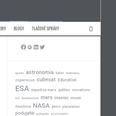
ORY
BLOGY
TLAČOVÉ SPRÁVY
Facebook
Meetup
LinkedIn
Twitter
astronomia
balon
bratislava
apollo
cubesat
Education
copernicus
ESA
expedice mars
galileo
inovations
mars
mesiac
moon
iss
konferencia
NASA
pecs
musilova
planetarium
podujatie
polopate
pozorovanie