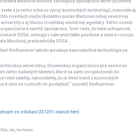
Michaela Musilová hodnotí začínajúcu spoluprácu veľmi pozitívne.
a svete a je veľmi silná vo vývoji kozmických technológií, menovite aj
týchto miestach viedla študentov počas Medzinárodnej vesmírnej
univerzity a aj hlavou Izraelskej vesmírnej agentúry. Veľmi ocenili
ša organizácia a navrhli spoluprácu. Som rada, že naše schopnosti,
nnostiach SOSA, vnímajú v zahraničí takto pozitívne a vedú k rozvoju
ela Musilová, predsedníčka SOSA.
 Robert Redhammer takisto považuje nanosatelitné technológie za
technickou univerzitou, Slovenskou organizáciou pre vesmírne
ch veľmi nadaných talentov, ktoré sa sami zorganizovali do
a robiť satelity, nanosatelity, čo je dnes trend v kozmických
toré sme sa rozhodli im poskytnúť,“ vysvetlil Redhammer.
ochopit-ze-zdielani/251291-clanok.html
OSA
,
stu
,
technion