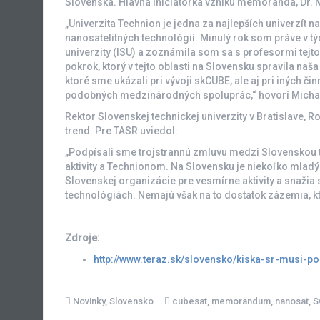
Slovenska. Hlavná iniciátorka vzniku memoranda, Dr. 
„Univerzita Technion je jedna za najlepších univerzít n
nanosatelitných technológií. Minulý rok som práve v 
univerzity (ISU) a zoznámila som sa s profesormi tejto 
pokrok, ktorý v tejto oblasti na Slovensku spravila na
ktoré sme ukázali pri vývoji skCUBE, ale aj pri iných či
podobných medzinárodných spoluprác,“ hovorí Micha
Rektor Slovenskej technickej univerzity v Bratislave,
trend. Pre TASR uviedol:
„Podpísali sme trojstrannú zmluvu medzi Slovenskou 
aktivity a Technionom. Na Slovensku je niekoľko mladý
Slovenskej organizácie pre vesmírne aktivity a snažia s
technológiách. Nemajú však na to dostatok zázemia, k
Zdroje:
http://www.teraz.sk/slovensko/kiska-sr-musi-p
Novinky
,
Slovensko
cubesat
,
memorandum
,
nanosat
,
S