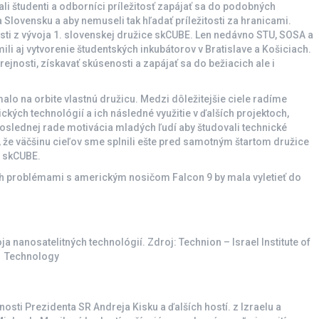
i študenti a odborníci príležitosť zapájať sa do podobných
lovensku a aby nemuseli tak hľadať príležitosti za hranicami.
sti z vývoja 1. slovenskej družice skCUBE. Len nedávno STU, SOSA a
ili aj vytvorenie študentských inkubátorov v Bratislave a Košiciach.
ejnosti, získavať skúsenosti a zapájať sa do bežiacich ale i
alo na orbite vlastnú družicu. Medzi dôležitejšie ciele radíme
kých technológií a ich následné využitie v ďalších projektoch,
slednej rade motivácia mladých ľudí aby študovali technické
že väčšinu cieľov sme splnili ešte pred samotným štartom družice
e skCUBE.
 problémami s americkým nosičom Falcon 9 by mala vyletieť do
 nanosatelitných technológií. Zdroj: Technion – Israel Institute of
Technology
ti Prezidenta SR Andreja Kisku a ďalších hostí. z Izraelu a