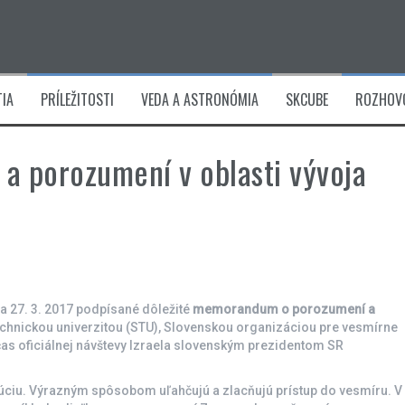
IA
PRÍLEŽITOSTI
VEDA A ASTRONÓMIA
SKCUBE
ROZHOV
a porozumení v oblasti vývoja
ňa 27. 3. 2017 podpísané dôležité
memorandum o porozumení a
hnickou univerzitou (STU), Slovenskou organizáciou pre vesmírne
očas oficiálnej návštevy Izraela slovenským prezidentom SR
lúciu. Výrazným spôsobom uľahčujú a zlacňujú prístup do vesmíru. V