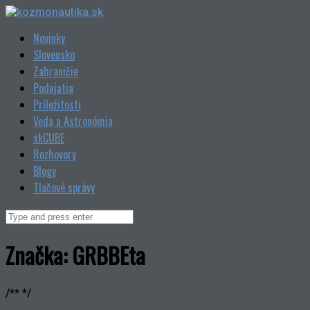
Skip
to
Novinky
content
Slovensko
Zahraničie
Podujatia
Príležitosti
Veda a Astronómia
skCUBE
Rozhovory
Blogy
Tlačové správy
Search
for:
Značka:
GRBBEta
/** */