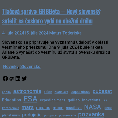
Tlačová správa: GRBBeta – Nový slovenský
satelit sa čoskoro vydá na obežnú dráhu
4. júla 2024
15. júla 2024
Matus Toderiska
Slovensko sa pripravuje na významnú udalosť v oblasti
vesmírneho prieskumu. Dňa 9. júla 2024 bude raketa
Ariane 6 vynášať do vesmíru už štvrtú slovenskú družicu
GRBBeta.
Novinky
,
Slovensko
Facebook
Meetup
LinkedIn
Twitter
astronomia
cubesat
copernicus
balon
bratislava
apollo
ESA
Education
expedice mars
galileo
inovations
iss
NASA
mars
mesiac
moon
pecs
musilova
konferencia
pozvanka
podujatie
planetarium
polopate
pozorovanie