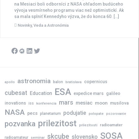
na Mesiaci boli odborníci z NASA ohľadom budúceho
vývoja vesmírneho programu viac než optimistickí. Ak
sa mala splniť Kennedyho výzva, že do konca 60. […]
Novinky
,
Veda a Astronómia
Facebook
Meetup
LinkedIn
Twitter
astronomia
copernicus
balon
bratislava
apollo
ESA
cubesat
Education
expedice mars
galileo
mars
mesiac
moon
inovations
musilova
iss
konferencia
NASA
podujatie
pecs
planetarium
polopate
pozorovanie
prilezitost
pozvanka
radioamater
prilezitosti
SOSA
skcube
slovensko
radioamateur
seminar