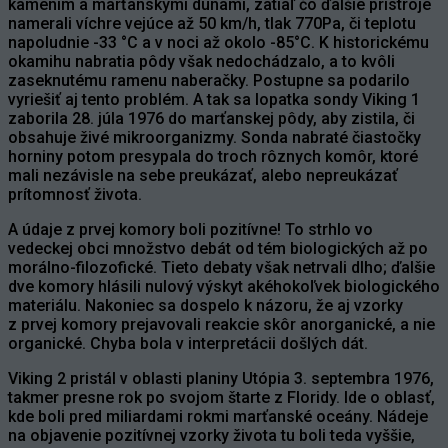
kamením a marťanskými dunami, zatiaľ čo ďalšie prístroje
namerali víchre vejúce až 50 km/h, tlak 770Pa, či teplotu
napoludnie -33 °C a v noci až okolo -85°C. K historickému
okamihu nabratia pôdy však nedochádzalo, a to kvôli
zaseknutému ramenu naberačky. Postupne sa podarilo
vyriešiť aj tento problém. A tak sa lopatka sondy Viking 1
zaborila 28. júla 1976 do marťanskej pôdy, aby zistila, či
obsahuje živé mikroorganizmy. Sonda nabraté čiastočky
horniny potom presypala do troch rôznych komôr, ktoré
mali nezávisle na sebe preukázať, alebo nepreukázať
prítomnosť života.
A údaje z prvej komory boli pozitívne! To strhlo vo
vedeckej obci množstvo debát od tém biologických až po
morálno-filozofické. Tieto debaty však netrvali dlho; ďalšie
dve komory hlásili nulový výskyt akéhokoľvek biologického
materiálu. Nakoniec sa dospelo k názoru, že aj vzorky
z prvej komory prejavovali reakcie skôr anorganické, a nie
organické. Chyba bola v interpretácii došlých dát.
Viking 2 pristál v oblasti planiny Utópia 3. septembra 1976,
takmer presne rok po svojom štarte z Floridy. Ide o oblasť,
kde boli pred miliardami rokmi marťanské oceány. Nádeje
na objavenie pozitívnej vzorky života tu boli teda vyššie,