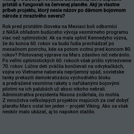
pristáli a fungovali na červenej planéte. Aký je vlastne
príbeh projektu, ktorý nesie názov po dávnom bojovnom
národe z mrazivého severu?
Rok pred pristátím človeka na Mesiaci boli odborníci
z NASA ohľadom budúceho vývoja vesmírneho programu
viac než optimistickí. Ak sa mala splniť Kennedyho výzva,
že do konca 60. rokov sa budú ľudia prechádzať po
mesačnom povrchu, kde sa potom ocitnú pred koncom 80.
rokov? Pilotovanej výprave na Mars zdanlivo nič nebránilo.
Po veľmi optimistických 60. rokoch však prišlo vytriezvenie
70. rokov. Lúčne deti zväčša končievali na odvykačkách,
vojna vo Vietname naberala nepríjemný spád, sovietske
tanky prekazili demokratizáciu východného bloku
a predražené vesmírne rakety s nafúkanými bojovými
pilotmi na ich palubách už akosi nikoho nebrali.
Administratíva prezidenta Nixona zoškrtala, čo mohla.
Z množstva veľkolepých projektov majúcich za cieľ dobyť
planétu Mars ostal len jeden – projekt Viking. Ako sa však
neskôr malo ukázať, aj to napokon stačilo.