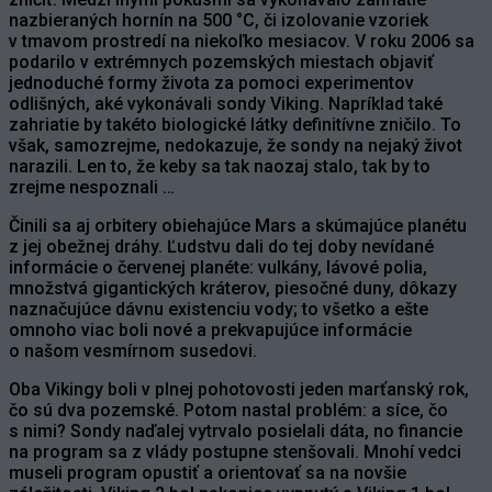
nazbieraných hornín na 500 °C, či izolovanie vzoriek
v tmavom prostredí na niekoľko mesiacov. V roku 2006 sa
podarilo v extrémnych pozemských miestach objaviť
jednoduché formy života za pomoci experimentov
odlišných, aké vykonávali sondy Viking. Napríklad také
zahriatie by takéto biologické látky definitívne zničilo. To
však, samozrejme, nedokazuje, že sondy na nejaký život
narazili. Len to, že keby sa tak naozaj stalo, tak by to
zrejme nespoznali …
Činili sa aj orbitery obiehajúce Mars a skúmajúce planétu
z jej obežnej dráhy. Ľudstvu dali do tej doby nevídané
informácie o červenej planéte: vulkány, lávové polia,
množstvá gigantických kráterov, piesočné duny, dôkazy
naznačujúce dávnu existenciu vody; to všetko a ešte
omnoho viac boli nové a prekvapujúce informácie
o našom vesmírnom susedovi.
Oba Vikingy boli v plnej pohotovosti jeden marťanský rok,
čo sú dva pozemské. Potom nastal problém: a síce, čo
s nimi? Sondy naďalej vytrvalo posielali dáta, no financie
na program sa z vlády postupne stenšovali. Mnohí vedci
museli program opustiť a orientovať sa na novšie