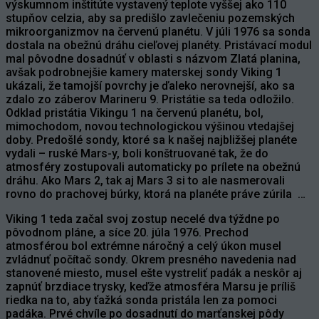
výskumnom inštitúte vystavený teplote vyššej ako 110
stupňov celzia, aby sa predišlo zavlečeniu pozemských
mikroorganizmov na červenú planétu. V júli 1976 sa sonda
dostala na obežnú dráhu cieľovej planéty. Pristávací modul
mal pôvodne dosadnúť v oblasti s názvom Zlatá planina,
avšak podrobnejšie kamery materskej sondy Viking 1
ukázali, že tamojší povrchy je ďaleko nerovnejší, ako sa
zdalo zo záberov Marineru 9. Pristátie sa teda odložilo.
Odklad pristátia Vikingu 1 na červenú planétu, bol,
mimochodom, novou technologickou výšinou vtedajšej
doby. Predošlé sondy, ktoré sa k našej najbližšej planéte
vydali – ruské Mars-y, boli konštruované tak, že do
atmosféry zostupovali automaticky po prílete na obežnú
dráhu. Ako Mars 2, tak aj Mars 3 si to ale nasmerovali
rovno do prachovej búrky, ktorá na planéte práve zúrila …
Viking 1 teda začal svoj zostup necelé dva týždne po
pôvodnom pláne, a síce 20. júla 1976. Prechod
atmosférou bol extrémne náročný a celý úkon musel
zvládnuť počítač sondy. Okrem presného navedenia nad
stanovené miesto, musel ešte vystreliť padák a neskôr aj
zapnúť brzdiace trysky, keďže atmosféra Marsu je príliš
riedka na to, aby ťažká sonda pristála len za pomoci
padáka. Prvé chvíle po dosadnutí do marťanskej pôdy