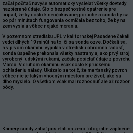
začal počítač navyše automaticky vysielať všetky dovtedy
nazbierané údaje. Šlo o bezpečnostné opatrenie pre
prípad, že by došlo k neočakávanej poruche a sonda by sa
po pár minútach fungovania odmlčala bez toho, že by na
zem vyslala vôbec nejaké merania.
V pozemnom stredisku JPL v kalifornskej Pasadene čakali
vedci dlhých 19 minút na to, či sa sonda ozve. Dočkali sa,
a v prvom okamihu vypukla v stredisku ohromná radosť,
sonda úspešne prekonala všetky nástrahy a, ako prvý stroj
vyrobený ľudskými rukami, začala posielať údaje z povrchu
Marsu. V druhom okamihu však došlo k prudkému
ochladeniu nálady. Ukázalo sa totiž, že marťanský povrch
vôbec nie je takým vhodným miestom pre život, ako sa
dlho myslelo. O všetkom však mal rozhodnúť ale až rozbor
pôdy.
Kamery sondy zatiaľ posielali na zemi fotografie zaplnené