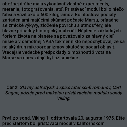
obežnej dráhe mala vykonávať vlastné experimenty,
merania, fotografovania, atď. Pristávací modul bol o niečo
ľahší a vážil okolo 600 kilogramov. Bol doslova posiaty
zariadeniami majúcimi skúmať počasie Marsu, prípadne
seizmické výkyvy, zloženie povrchu a atmosféry, ale
hlavne prípadný biologický materiál. Nájdenie základných
foriem života na planéte sa považovalo za hlavný cieľ
misie a v samotnej NASA takmer nikto nepochyboval, že sa
nejaký druh mikroorganizmov skutočne podarí objaviť.
Vtedajšie vedecké predpoklady o možnosti života na
Marse sa dnes zdajú byť až smiešne.
Obr.2:
Slávny astrofyzik a spisovateľ sci-fi románov, Carl
Sagan, pózuje pred maketou pristávacieho modulu sondy
Viking.
Prvá zo sond, Viking 1, odštartovala 20. augusta 1975. Ešte
pred štartom bol pristávací modul v kalifornskom