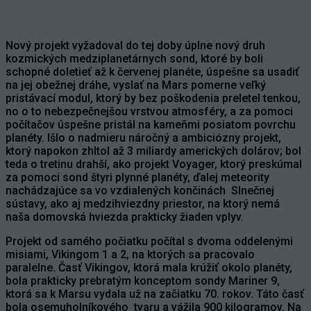
Nový projekt vyžadoval do tej doby úplne nový druh
kozmických medziplanetárnych sond, ktoré by boli
schopné doletieť až k červenej planéte, úspešne sa usadiť
na jej obežnej dráhe, vyslať na Mars pomerne veľký
pristávací modul, ktorý by bez poškodenia preletel tenkou,
no o to nebezpečnejšou vrstvou atmosféry, a za pomoci
počítačov úspešne pristál na kameňmi posiatom povrchu
planéty. Išlo o nadmieru náročný a ambiciózny projekt,
ktorý napokon zhltol až 3 miliardy amerických dolárov; bol
teda o tretinu drahší, ako projekt Voyager, ktorý preskúmal
za pomoci sond štyri plynné planéty, ďalej meteority
nachádzajúce sa vo vzdialených končinách Slnečnej
sústavy, ako aj medzihviezdny priestor, na ktorý nemá
naša domovská hviezda prakticky žiaden vplyv.
Projekt od samého počiatku počítal s dvoma oddelenými
misiami, Vikingom 1 a 2, na ktorých sa pracovalo
paralelne. Časť Vikingov, ktorá mala krúžiť okolo planéty,
bola prakticky prebratým konceptom sondy Mariner 9,
ktorá sa k Marsu vydala už na začiatku 70. rokov. Táto časť
bola osemuholníkového tvaru a vážila 900 kilogramov. Na