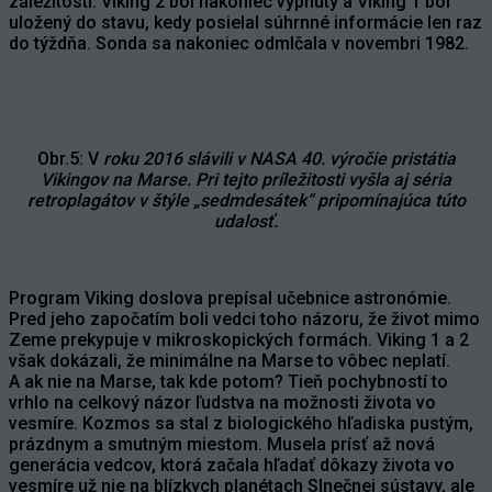
záležitosti. Viking 2 bol nakoniec vypnutý a Viking 1 bol
uložený do stavu, kedy posielal súhrnné informácie len raz
do týždňa. Sonda sa nakoniec odmlčala v novembri 1982.
Obr.5: V
roku 2016 slávili v NASA 40. výročie pristátia
Vikingov na Marse. Pri tejto príležitosti vyšla aj séria
retroplagátov v štýle „sedmdesátek“ pripomínajúca túto
udalosť.
Program Viking doslova prepísal učebnice astronómie.
Pred jeho započatím boli vedci toho názoru, že život mimo
Zeme prekypuje v mikroskopických formách. Viking 1 a 2
však dokázali, že minimálne na Marse to vôbec neplatí.
A ak nie na Marse, tak kde potom? Tieň pochybností to
vrhlo na celkový názor ľudstva na možnosti života vo
vesmíre. Kozmos sa stal z biologického hľadiska pustým,
prázdnym a smutným miestom. Musela prísť až nová
generácia vedcov, ktorá začala hľadať dôkazy života vo
vesmíre už nie na blízkych planétach Slnečnej sústavy, ale