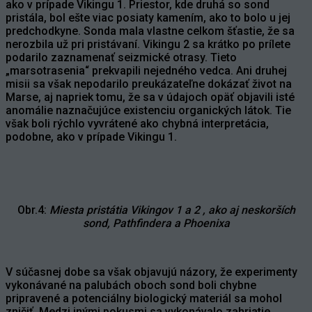
ako v prípade Vikingu 1. Priestor, kde druhá so sond
pristála, bol ešte viac posiaty kamením, ako to bolo u jej
predchodkyne. Sonda mala vlastne celkom šťastie, že sa
nerozbila už pri pristávaní. Vikingu 2 sa krátko po prílete
podarilo zaznamenať seizmické otrasy. Tieto
„marsotrasenia“ prekvapili nejedného vedca. Ani druhej
misii sa však nepodarilo preukázateľne dokázať život na
Marse, aj napriek tomu, že sa v údajoch opäť objavili isté
anomálie naznačujúce existenciu organických látok. Tie
však boli rýchlo vyvrátené ako chybná interpretácia,
podobne, ako v prípade Vikingu 1.
Obr.4:
Miesta pristátia Vikingov 1 a 2 , ako aj neskorších
sond, Pathfindera a Phoenixa
V súčasnej dobe sa však objavujú názory, že experimenty
vykonávané na palubách oboch sond boli chybne
pripravené a potenciálny biologický materiál sa mohol
zničiť. Medzi inými pokusmi sa vykonávalo zahriatie