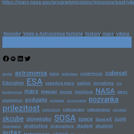
https://mars.nasa.gov/programmissions/missions/past/vik
Novinky
,
Veda a Astronómia
historia
,
history
,
mars
,
viking
Post
←
Nevzdávame to ani v roku 2018, podporte nás!
Slovensko mieri na „Mars“ !
→
navigation
Facebook
Meetup
LinkedIn
Twitter
astronomia
cubesat
copernicus
balon
bratislava
apollo
ESA
Education
expedice mars
galileo
inovations
iss
NASA
mars
mesiac
moon
pecs
musilova
konferencia
pozvanka
podujatie
planetarium
polopate
pozorovanie
prilezitost
radioamater
radioamateur
prilezitosti
seminar
SOSA
skcube
slovensko
space
SpaceX
SpVRI
stratosfera
student
studenti
stratosphere
stratobalon
sutaz
technologies
udalost