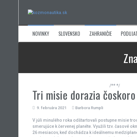
Skip
to
content
NOVINKY
SLOVENSKO
ZAHRANIČIE
PODUJAT
Zn
/** */
Tri misie dorazia čoskoro
9. februára 2021
Barbora Rumpli
V júli minulého roka odštartovali postupne misie tro
smerujúce k červenej planéte. Využili tzv. časové okn
26 mesiacov, keď dochádza k ideálnemu medziplan