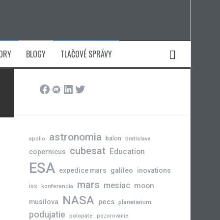
ORY
BLOGY
TLAČOVÉ SPRÁVY
Facebook
Meetup
LinkedIn
Twitter
astronomia
balon
bratislava
apollo
cubesat
Education
copernicus
ESA
expedice mars
galileo
inovations
mars
mesiac
moon
iss
konferencia
NASA
pecs
musilova
planetarium
podujatie
polopate
pozorovanie