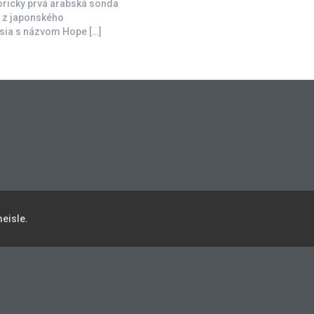
oricky prvá arabská sonda
á z japonského
ia s názvom Hope […]
eisle.