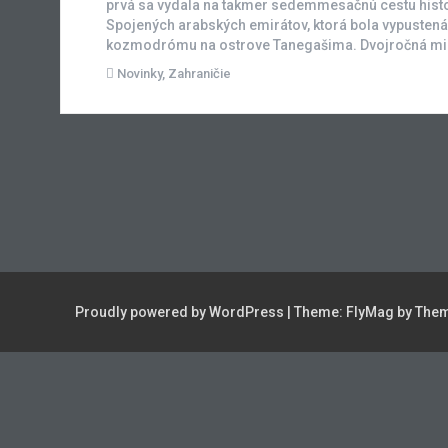
prvá sa vydala na takmer sedemmesačnú cestu hist
Spojených arabských emirátov, ktorá bola vypusten
kozmodrómu na ostrove Tanegašima. Dvojročná mis
Novinky
,
Zahraničie
Proudly powered by WordPress
|
Theme:
FlyMag
by Them