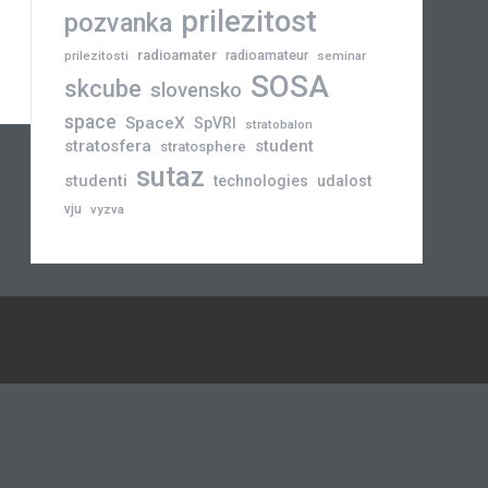
prilezitost
pozvanka
radioamater
radioamateur
prilezitosti
seminar
SOSA
skcube
slovensko
space
SpaceX
SpVRI
stratobalon
stratosfera
student
stratosphere
sutaz
studenti
technologies
udalost
vju
vyzva
Novinky
Slovensko
Zahraničie
Podujatia
Príležitosti
Veda
skCUBE
Rozhovory
Blogy
Tlačové
a
správy
Astronómia