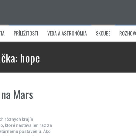
IA
PRÍLEŽITOSTI
VEDA A ASTRONÓMIA
SKCUBE
ROZHOV
ačka:
hope
 na Mars
ch rôznych krajín
o, ktoré nastáva len raz za
etárnemu postaveniu. Ako