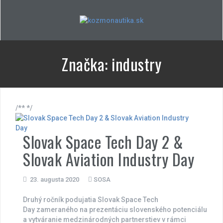
Skip
to
content
Značka:
industry
/** */
Slovak Space Tech Day 2 &
Slovak Aviation Industry Day
23. augusta 2020
SOSA
Druhý ročník podujatia Slovak Space Tech
Day zameraného na prezentáciu slovenského potenciálu
a vytváranie medzinárodných partnerstiev v rámci