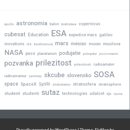
astronomia
copernicus
balon
bratislava
apollo
ESA
cubesat
Education
expedice mars
galileo
mars
mesiac
moon
inovations
musilova
iss
konferencia
NASA
podujatie
pecs
planetarium
polopate
pozorovanie
prilezitost
pozvanka
radioamater
prilezitosti
SOSA
skcube
slovensko
radioamateur
seminar
space
SpaceX
stratosfera
SpVRI
stratosphere
stratobalon
sutaz
student
studenti
technologies
udalost
vju
vyzva