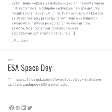
vesmírneho sektora sa uskutoční ako online konferencia
(10. septembra). Podujatie nadväzuje na úspešný prvý
ročník zorganizovaný v júni 2019 v Košiciach, na ktorom
sa stretli desiatky predstaviteľov firiem a výskumno-
vývojových inštitúcií pôsobiacich vo vesmírnom
sektore. Nosnou témou druhého ročníka
s podtitulom „Emerging Space_“ sú […]
Podujatia
/**
ESA Space Day
11. mája 2017 sa uskutoční Slovak Space Day v Bratislave
za účasti zástupcov ESA a priemyslu.
Facebook
Meetup
LinkedIn
Twitter