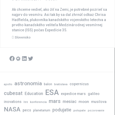
Ak chceme vedieť, ako žiť na Zemi, je potrebné pozrieť sa
najprv do vesmíru. Asi tak by sa dal zhrnúť odkaz Chrisa
Hadfielda, plukovníka kanadského vojenského letectva a
prvého kanadského veliteľa Medzinárodnej vesmírnej
stanice (ISS) počas Expedície 35.
Slovensko
Facebook
Meetup
LinkedIn
Twitter
astronomia
copernicus
balon
bratislava
apollo
ESA
cubesat
Education
expedice mars
galileo
mars
mesiac
moon
inovations
musilova
iss
konferencia
NASA
podujatie
pecs
planetarium
polopate
pozorovanie