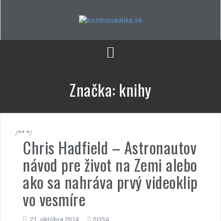
Skip
to
content
Značka:
knihy
/** */
Chris Hadfield – Astronautov
návod pre život na Zemi alebo
ako sa nahráva prvý videoklip
vo vesmíre
21. októbra 2014
SOSA