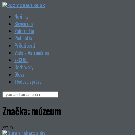
Skip
to
Novinky
content
Slovensko
Zahraničie
Podujatia
Príležitosti
Veda a Astronómia
skCUBE
Rozhovory
Blogy
Tlačové správy
Search
for:
Značka:
múzeum
/** */