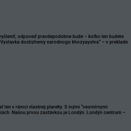
 vyčleniť, odpoveď pravdepodobne bude – koľko len budete
 „Vystavka dostizheniy narodnogo khozyaystva“ – v preklade
len v rámci vlastnej planéty. S inými “vesmírnymi
akciách. Našou prvou zastávkou je Londýn. Londýn centrum –