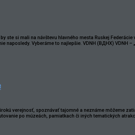
 by ste si mali na návštevu hlavného mesta Ruskej Federácie
e nie naposledy. Vyberáme to najlepšie. VDNH (ВДНХ) VDNH –
e
rokú verejnosť, spoznávať tajomné a neznáme môžeme zatiaľ 
re putovanie po múzeách, pamiatkach či iných tematických atr