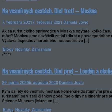
Na vesmírnych cestách. Diel tretí – Moskva
7. februára 2021
7. februára 2021
Daniela Jovic
Ak sa turistického sprievodcu v Moskve opýtate, koľko času
môcť! Moskvu sme navštívili zatiaľ trikrát a pravdepodobn
Výstava úspechov národného hospodárstva […]
Blogy
,
Novinky
,
Zahraničie
/** */
Na vesmírnych cestách. Diel prvý – Londýn a okoli
29. apríla 2020
6. augusta 2020
Daniela Jovic
Kým sa lety do vesmíru nestanú komerčne dostupnými pre ši
turistami” sa v sérii článkov podelíme o tipy na itinerár p
Science Museum (Múzeum […]
Blogy
,
Novinky
,
Zahraničie