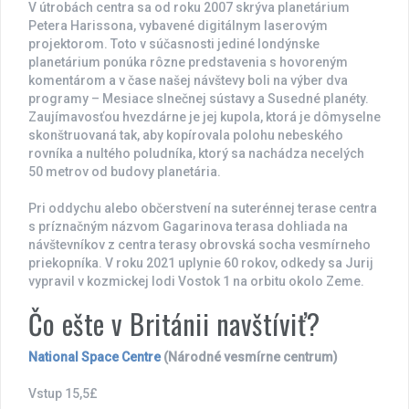
V útrobách centra sa od roku 2007 skrýva planetárium
e
i
r
a
c
Petera Harissona, vybavené digitálnym laserovým
r
c
i
n
h
v
k
j
e
e
projektorom. Toto v súčasnosti jediné londýnske
a
é
a
t
l
planetárium ponúka rôzne predstavenia s hovoreným
t
c
G
á
o
komentárom a v čase našej návštevy boli na výber dva
o
e
a
r
v
programy – Mesiace slnečnej sústavy a Susedné planéty.
r
n
g
i
h
y
t
a
a
o
Zaujímavosťou hvezdárne je jej kupola, ktorá je dômyselne
r
r
t
skonštruovaná tak, aby kopírovala polohu nebeského
u
i
e
rovníka a nultého poludníka, ktorý sa nachádza necelých
m
n
l
50 metrov od budovy planetária.
a
e
s
k
Pri oddychu alebo občerstvení na suterénnej terase centra
o
s príznačným názvom Gagarinova terasa dohliada na
p
návštevníkov z centra terasy obrovská socha vesmírneho
u
priekopníka. V roku 2021 uplynie 60 rokov, odkedy sa Jurij
vypravil v kozmickej lodi Vostok 1 na orbitu okolo Zeme.
Čo ešte v Británii navštíviť?
National Space Centre
(Národné vesmírne centrum)
Vstup 15,5£