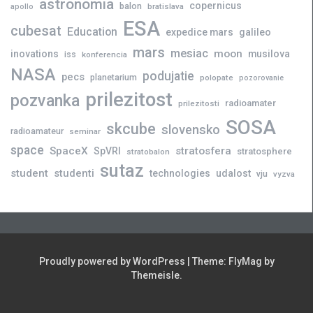
astronomia
copernicus
balon
bratislava
apollo
ESA
cubesat
Education
expedice mars
galileo
mars
mesiac
moon
inovations
musilova
iss
konferencia
NASA
podujatie
pecs
planetarium
polopate
pozorovanie
prilezitost
pozvanka
radioamater
prilezitosti
SOSA
skcube
slovensko
radioamateur
seminar
space
SpaceX
stratosfera
SpVRI
stratosphere
stratobalon
sutaz
student
studenti
technologies
udalost
vju
vyzva
Proudly powered by WordPress
|
Theme:
FlyMag
by
Themeisle.
Novinky
Slovensko
Zahraničie
Podujatia
Príležitosti
Veda
skCUBE
Rozhovory
Blogy
Tlačové