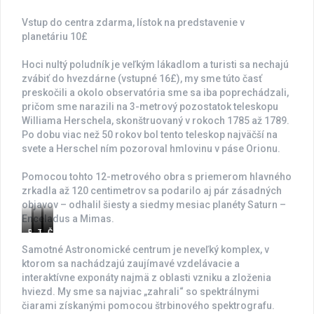
Vstup do centra zdarma, lístok na predstavenie v
planetáriu 10£
Hoci nultý poludník je veľkým lákadlom a turisti sa nechajú
zvábiť do hvezdárne (vstupné 16£), my sme túto časť
preskočili a okolo observatória sme sa iba poprechádzali,
pričom sme narazili na 3-metrový pozostatok teleskopu
Williama Herschela, skonštruovaný v rokoch 1785 až 1789.
Po dobu viac než 50 rokov bol tento teleskop najväčší na
svete a Herschel ním pozoroval hmlovinu v páse Orionu.
Pomocou tohto 12-metrového obra s priemerom hlavného
zrkadla až 120 centimetrov sa podarilo aj pár zásadných
objavov – odhalil šiesty a siedmy mesiac planéty Saturn –
Enceladus a Mimas.
R
A
T
K
Č
o
s
e
u
a
Samotné Astronomické centrum je neveľký komplex, v
y
t
r
p
s
ktorom sa nachádzajú zaujímavé vzdelávacie a
a
r
a
o
ť
interaktívne exponáty najmä z oblasti vzniku a zloženia
l
o
s
l
H
O
n
a
a
e
hviezd. My sme sa najviac „zahrali“ so spektrálnymi
b
o
J
p
r
čiarami získanými pomocou štrbinového spektrografu.
s
m
u
l
s