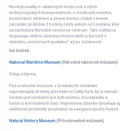
Nové poznatky o raketových motoroch a iných
technologických komponentoch, o živote astronautov,
kozmickom oblečení a strave možno získať v meste
Leicester, približne 2 hodiny cesty autom od Londýna, kde
sa nachádza Národné vesmírne centrum. Táto inštitúcia
disponuje veľkou zbierkou memorabílií a kuriozít z
obdobia „vesmírnych pretekov“ až po súčasnosť.
Iné múzeá
National Maritime Museum
(Národné námorné múzeum)
Vstup zdarma
Pozoruhodné múzeum v Greenwichi neďaleko
najznámejšej britskej plachetnice Cutty Sark, by si nemali
nechať ujsť nadšenci pre astronómiu, moreplavbu a
históriu koloniálnych čias. Impresívna zbierka obsahuje aj
nádherné predmety používané na navigáciu podľa hviezd.
Natural History Museum
(Prírodovedné múzeum)