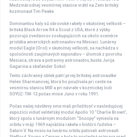
n
y
z
r
e
-
o
e
Medzinárodnej vesmírnej stanice vrátil na Zem britský
e
m
M
i
r
1
w
t
kozmonaut Tim Peake.
p
o
e
j
S
9
R
y
o
d
s
a
o
M
4
R
t
u
i
G
k
Dominantou haly sú obrovské rakety v skutočnej veľkosti –
,
o
r
l
a
a
o
S
b
britská Black Arrow R4 a Scout z USA, ktoré z výšky
a
c
g
l
c
e
pozorujú zvedavcov zoskupujúcich sa okolo scenérie
v
a
a
o
r
pristátia amerických astronautov na Mesiaci. Lunárny
i
r
u
t
n
i
modul Eagle (Orol) v skutočnej veľkosti, sa nachádza v
t
a
y
n
G
spoločnosti zaujímavých exponátov – úlomok z povrchu
a
o
Mesiaca, strava a potraviny astronautov, busta Jurija
d
Gagarina a skafander Sokol.
d
a
Tento záchranný oblek patrí prvej britskej astronautke
r
Helen Sharmanovej, ktorá ho používala pri ceste na
d
vesmírnu stanicu MIR a pri návrate v kozmickej lodi
a
SOYUZ-TM-12 počas misie Juno v roku 1991.
Počas našej návštevy sme mali príležitosť v nasledujúcej
expozícii vidieť veliteľský modul Apollo 10 “Charlie Brown”,
ktorý spolu s lunárnym modulom “Snoopy” vyniesla na
orbitu v máji 1969 najväčšia raketa v histórii ľudstva –
Saturn V. Na misiu na lunárnu orbitu putovali astronauti
Stafford, Young a Cernan a bola to posledná príprava pred