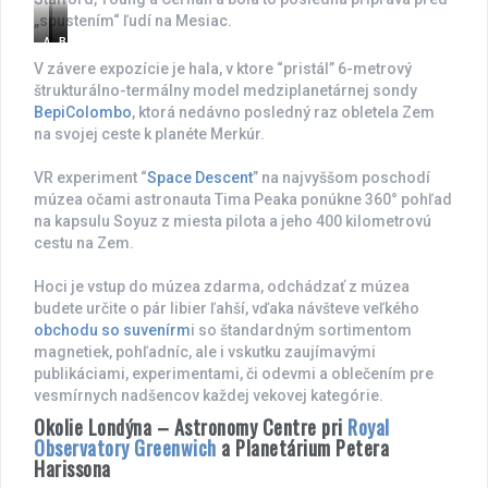
„spustením“ ľudí na Mesiac.
A
B
B
p
e
e
V závere expozície je hala, v ktore “pristál” 6-metrový
o
p
p
štrukturálno-termálny model medziplanetárnej sondy
l
i
i
BepiColombo
, ktorá nedávno posledný raz obletela Zem
l
C
C
o
o
o
na svojej ceste k planéte Merkúr.
1
l
l
0
o
o
VR experiment “
Space Descent
” na najvyššom poschodí
„
m
m
múzea očami astronauta Tima Peaka ponúkne 360° pohľad
C
b
b
h
o
o
na kapsulu Soyuz z miesta pilota a jeho 400 kilometrovú
a
cestu na Zem.
r
l
Hoci je vstup do múzea zdarma, odchádzať z múzea
i
e
budete určite o pár libier ľahší, vďaka návšteve veľkého
B
obchodu so suvenírm
i so štandardným sortimentom
r
magnetiek, pohľadníc, ale i vskutku zaujímavými
o
publikáciami, experimentami, či odevmi a oblečením pre
w
n
vesmírnych nadšencov každej vekovej kategórie.
“
Okolie Londýna – Astronomy Centre pri
Royal
Observatory Greenwich
a Planetárium Petera
Harissona