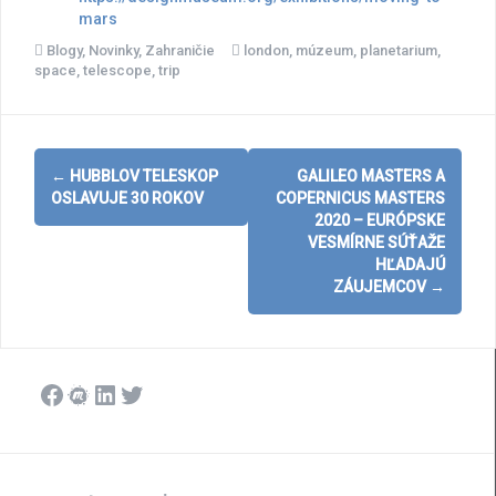
mars
Blogy
,
Novinky
,
Zahraničie
london
,
múzeum
,
planetarium
,
space
,
telescope
,
trip
Post
←
HUBBLOV TELESKOP
GALILEO MASTERS A
navigation
OSLAVUJE 30 ROKOV
COPERNICUS MASTERS
2020 – EURÓPSKE
VESMÍRNE SÚŤAŽE
HĽADAJÚ
ZÁUJEMCOV
→
Facebook
Meetup
LinkedIn
Twitter