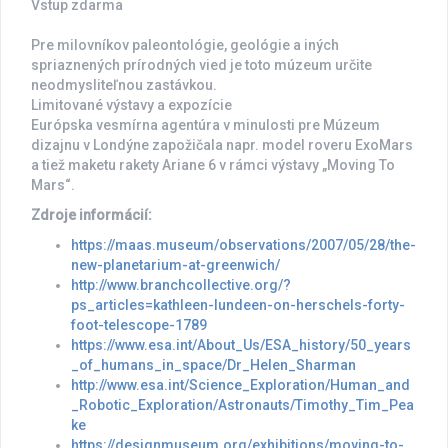
Vstup zdarma
Pre milovníkov paleontológie, geológie a iných
spriaznených prírodných vied je toto múzeum určite
neodmysliteľnou zastávkou.
Limitované výstavy a expozície
Európska vesmírna agentúra v minulosti pre Múzeum
dizajnu v Londýne zapožičala napr. model roveru ExoMars
a tiež maketu rakety Ariane 6 v rámci výstavy „Moving To
Mars“.
Zdroje informácií:
https://maas.museum/observations/2007/05/28/the-
new-planetarium-at-greenwich/
http://www.branchcollective.org/?
ps_articles=kathleen-lundeen-on-herschels-forty-
foot-telescope-1789
https://www.esa.int/About_Us/ESA_history/50_years
_of_humans_in_space/Dr_Helen_Sharman
http://www.esa.int/Science_Exploration/Human_and
_Robotic_Exploration/Astronauts/Timothy_Tim_Pea
ke
https://designmuseum.org/exhibitions/moving-to-