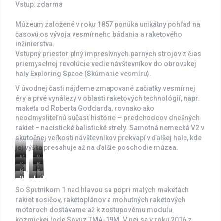
Vstup: zdarma
Múzeum založené v roku 1857 ponúka unikátny pohľad na
časovú os vývoja vesmírneho bádania a raketového
inžinierstva.
Vstupný priestor plný impresívnych parných strojov z čias
priemyselnej revolúcie vedie návštevníkov do obrovskej
haly Exploring Space (Skúmanie vesmíru).
V úvodnej časti nájdeme zmapované začiatky vesmírnej
éry a prvé vynálezy v oblasti raketových technológií, napr.
maketu od Roberta Goddarda, rovnako ako
neodmysliteľnú súčasť histórie – predchodcov dnešných
rakiet – nacistické balistické strely. Samotná nemecká V2 v
skutočnej veľkosti návštevníkov prekvapí v ďalšej hale, kde
jej výška presahuje až na ďalšie poschodie múzea.
M
R
S
B
a
a
B
S
o
l
k
k
V
L
Ú
u
k
y
a
e
e
e
u
l
s
a
u
c
t
t
So Sputnikom 1 nad hlavou sa popri malých maketách
s
n
o
t
f
z
k
a
a
rakiet nosičov, raketoplánov a mohutných raketových
m
á
m
a
a
T
A
r
V
motoroch dostávame až k zostupovému modulu
í
r
o
J
n
M
r
a
-
r
n
k
u
d
kozmickej lode Soyuz TMA-19M. V nej sa v roku 2016 z
A
r
k
2