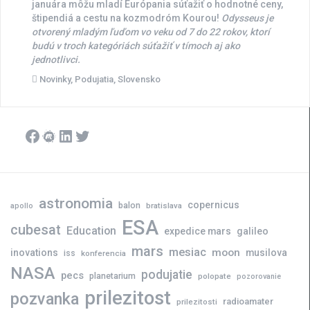
januára môžu mladí Európania súťažiť o hodnotné ceny,
štipendiá a cestu na kozmodróm Kourou!
Odysseus je
otvorený mladým ľuďom vo veku od 7 do 22 rokov, ktorí
budú v troch kategóriách súťažiť v tímoch aj ako
jednotlivci.
Novinky
,
Podujatia
,
Slovensko
Facebook
Meetup
LinkedIn
Twitter
astronomia
copernicus
balon
bratislava
apollo
ESA
cubesat
Education
expedice mars
galileo
mars
mesiac
moon
inovations
musilova
iss
konferencia
NASA
podujatie
pecs
planetarium
polopate
pozorovanie
prilezitost
pozvanka
radioamater
prilezitosti