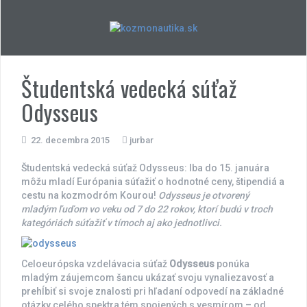
Skip
to
content
Študentská vedecká súťaž
Odysseus
22. decembra 2015
jurbar
Študentská vedecká súťaž Odysseus: Iba do 15. januára
môžu mladí Európania súťažiť o hodnotné ceny, štipendiá a
cestu na kozmodróm Kourou!
Odysseus je otvorený
mladým ľuďom vo veku od 7 do 22 rokov, ktorí budú v troch
kategóriách súťažiť v tímoch aj ako jednotlivci.
Celoeurópska vzdelávacia súťaž
Odysseus
ponúka
mladým záujemcom šancu ukázať svoju vynaliezavosť a
prehĺbiť si svoje znalosti pri hľadaní odpovedí na základné
otázky celého spektra tém spojených s vesmírom – od