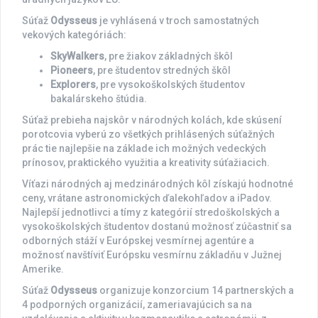
Súťaž
Odysseus
je vyhlásená v troch samostatných
vekových kategóriách:
SkyWalkers
, pre žiakov základných škôl
Pioneers
, pre študentov stredných škôl
Explorers
, pre vysokoškolských študentov
bakalárskeho štúdia.
Súťaž prebieha najskôr v národných kolách, kde skúsení
porotcovia vyberú zo všetkých prihlásených súťažných
prác tie najlepšie na základe ich možných vedeckých
prínosov, praktického využitia a kreativity súťažiacich.
Víťazi národných aj medzinárodných kôl získajú hodnotné
ceny, vrátane astronomických ďalekohľadov a iPadov.
Najlepší jednotlivci a tímy z kategórií stredoškolských a
vysokoškolských študentov dostanú možnosť zúčastniť sa
odborných stáží v Európskej vesmírnej agentúre a
možnosť navštíviť Európsku vesmírnu základňu v Južnej
Amerike.
Súťaž
Odysseus
organizuje konzorcium 14 partnerských a
4 podporných organizácií, zameriavajúcich sa na