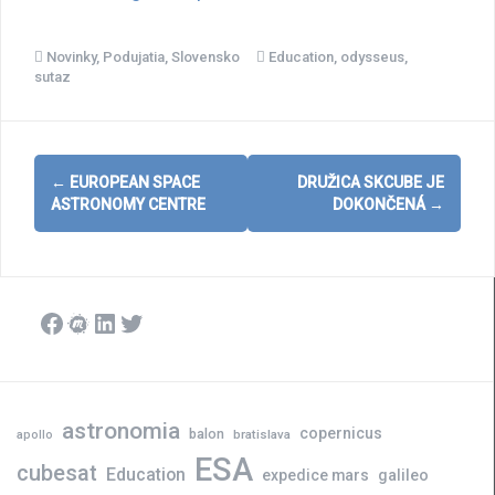
Novinky
,
Podujatia
,
Slovensko
Education
,
odysseus
,
sutaz
Post
←
EUROPEAN SPACE
DRUŽICA SKCUBE JE
navigation
ASTRONOMY CENTRE
DOKONČENÁ
→
Facebook
Meetup
LinkedIn
Twitter
astronomia
copernicus
balon
bratislava
apollo
ESA
cubesat
Education
expedice mars
galileo