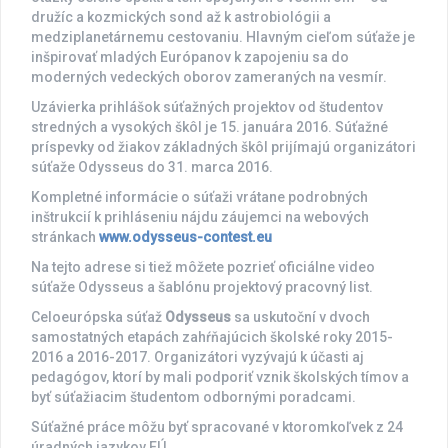
družíc a kozmických sond až k astrobiológii a
medziplanetárnemu cestovaniu. Hlavným cieľom súťaže je
inšpirovať mladých Európanov k zapojeniu sa do
moderných vedeckých oborov zameraných na vesmír.
Uzávierka prihlášok súťažných projektov od študentov
stredných a vysokých škôl je 15. januára 2016. Súťažné
príspevky od žiakov základných škôl prijímajú organizátori
súťaže Odysseus do 31. marca 2016.
Kompletné informácie o súťaži vrátane podrobných
inštrukcií k prihláseniu nájdu záujemci na webových
stránkach
www.odysseus-contest.eu
Na tejto adrese si tiež môžete pozrieť oficiálne video
súťaže Odysseus a šablónu projektový pracovný list.
Celoeurópska súťaž
Odysseus
sa uskutoční v dvoch
samostatných etapách zahŕňajúcich školské roky 2015-
2016 a 2016-2017. Organizátori vyzývajú k účasti aj
pedagógov, ktorí by mali podporiť vznik školských tímov a
byť súťažiacim študentom odbornými poradcami.
Súťažné práce môžu byť spracované v ktoromkoľvek z 24
úradných jazykov EÚ.