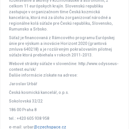
vzdelávanie a aktivity v kozmonautike a astronómii, z
celkom 11 európskych krajín. Slovenskú republiku
zastupuje v organizačnom tíme Česká kozmická
kancelária, ktorá má za úlohu zorganizovať národné a
regionálne kolá súťaže pre Českú republiku, Slovensko,
Rumunsko a Srbsko.
Súťaž je financovaná z Rámcového programu Európskej
únie pre výskum a inovácie Horizont 2020 (grantová
zmluva 640218) a je rozšíreným pokračovaním pilotnej
súťaže ktorá prebiehala v rokoch 2011-2013.
Webové stránky súťaže v slovenčine: http://www.odysseus-
contest.eu/sk/
Ďalšie informácie získate na adrese:
Jaroslav Urbář
Česká kosmická kancelář, o.p.s.
Sokolovská 32/22
186 00 Praha 8
tel.: +420 605 938 958
e-mail: urbar
@czechspace.cz