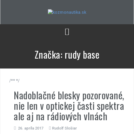
Skip
to
content
Značka:
rudy base
/** */
Nadoblačné blesky pozorované,
nie len v optickej časti spektra
ale aj na rádiových vlnách
26. apríla 2017
Rudolf Slošiar