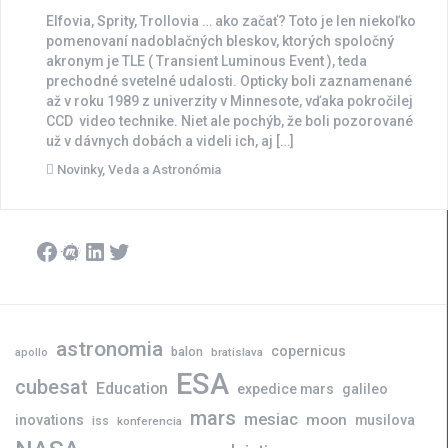
Elfovia, Sprity, Trollovia … ako začať? Toto je len niekoľko
pomenovaní nadoblačných bleskov, ktorých spoločný
akronym je TLE ( Transient Luminous Event ), teda
prechodné svetelné udalosti. Opticky boli zaznamenané
až v roku 1989 z univerzity v Minnesote, vďaka pokročilej
CCD video technike. Niet ale pochýb, že boli pozorované
už v dávnych dobách a videli ich, aj […]
Novinky
,
Veda a Astronómia
Facebook
Meetup
LinkedIn
Twitter
astronomia
copernicus
balon
bratislava
apollo
ESA
cubesat
Education
expedice mars
galileo
mars
mesiac
moon
inovations
musilova
iss
konferencia