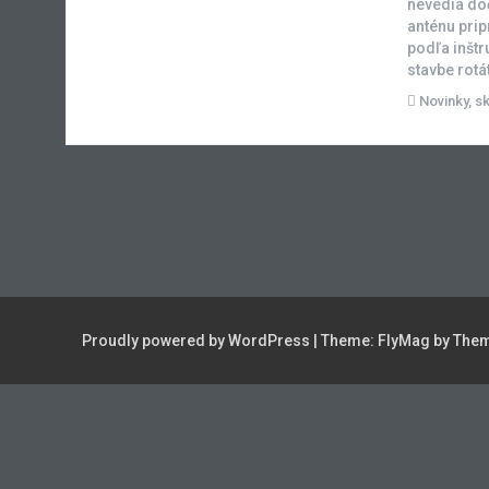
nevedia doč
anténu prip
podľa inštr
stavbe rotá
Novinky
,
s
Proudly powered by WordPress
|
Theme:
FlyMag
by Them