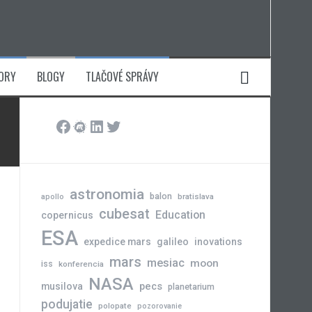
ORY
BLOGY
TLAČOVÉ SPRÁVY
Facebook
Meetup
LinkedIn
Twitter
astronomia
balon
bratislava
apollo
cubesat
Education
copernicus
ESA
expedice mars
galileo
inovations
mars
mesiac
moon
iss
konferencia
NASA
pecs
musilova
planetarium
podujatie
polopate
pozorovanie