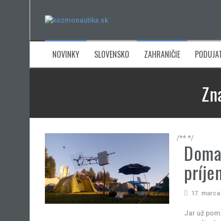
Skip
to
content
NOVINKY
SLOVENSKO
ZAHRANIČIE
PODUJAT
Zn
/** */
Doma 
príje
17. marca
Jar už poma