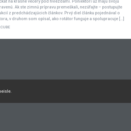
kať na krásne večery pod hviezdami. Poniektorí už majú svoju
ravenú. Ak ste zimnú prípravu premeškali, nezúfajte – postupujte
ukcií z predchádzajúcich článkov. Prvý diel článku pojednával o
tora, v druhom som opísal, ako rotátor funguje a spolupracuje […]
kCUBE
eisle.