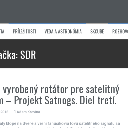
IA
PRÍLEŽITOSTI
VEDA A ASTRONÓMIA
SKCUBE
ROZHOV
ačka:
SDR
vyrobený rotátor pre satelitný
m – Projekt Satnogs. Diel tretí.
 2018
Adam Krovina
ly klope na dvere a verní fanúšikovia lovu satelitného signálu sa