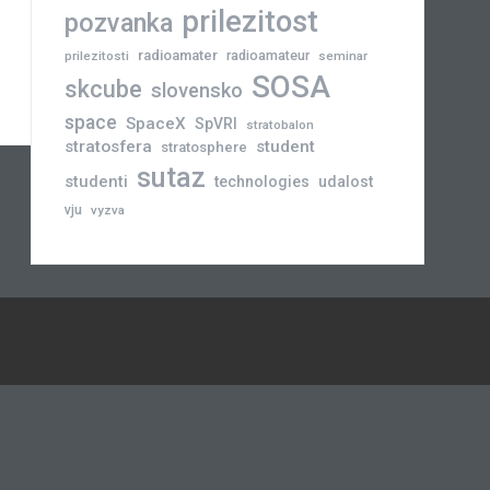
prilezitost
pozvanka
radioamater
radioamateur
prilezitosti
seminar
SOSA
skcube
slovensko
space
SpaceX
SpVRI
stratobalon
stratosfera
student
stratosphere
sutaz
studenti
technologies
udalost
vju
vyzva
Novinky
Slovensko
Zahraničie
Podujatia
Príležitosti
Veda
skCUBE
Rozhovory
Blogy
Tlačové
a
správy
Astronómia