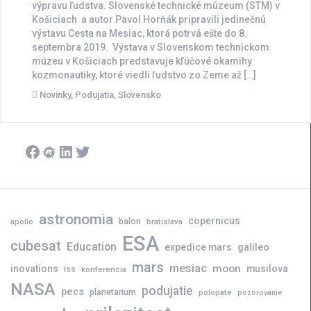
výpravu ľudstva. Slovenské technické múzeum (STM) v
Košiciach a autor Pavol Horňák pripravili jedinečnú
výstavu Cesta na Mesiac, ktorá potrvá ešte do 8.
septembra 2019. Výstava v Slovenskom technickom
múzeu v Košiciach predstavuje kľúčové okamihy
kozmonautiky, ktoré viedli ľudstvo zo Zeme až […]
Novinky
,
Podujatia
,
Slovensko
Facebook
Meetup
LinkedIn
Twitter
astronomia
copernicus
balon
bratislava
apollo
ESA
cubesat
Education
expedice mars
galileo
mars
mesiac
moon
inovations
musilova
iss
konferencia
NASA
podujatie
pecs
planetarium
polopate
pozorovanie