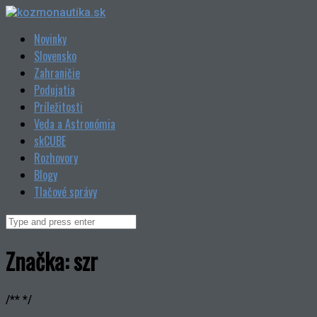
Skip
to
Novinky
content
Slovensko
Zahraničie
Podujatia
Príležitosti
Veda a Astronómia
skCUBE
Rozhovory
Blogy
Tlačové správy
Search
for:
Značka:
szr
/** */