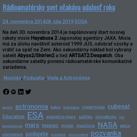
Rádioamatérsky svet očakáva udalosť roka
24. novembra 2014
28. júla 2019
SOSA
Na deň 30. novembra 2014 je naplánovaný štart nosnej
rakety misie
Hayabusa 2
Japonskej agentúry JAXA. Misia
má za úlohu navštíviť asteroid 1999 JU3, odobrať vzorky a
vrátiť sa späť na Zem. Ako sekundárny náklad bol vybraný
satelit
Abyss2/Shin’en2
a tiež
ARTSAT2:Despatch
. Oba
sekundárne satelity ponesú rádioamatérske komunikačné
zariadenia.
Novinky
,
Podujatia
,
Veda a Astronómia
Facebook
Meetup
LinkedIn
Twitter
astronomia
cubesat
copernicus
balon
bratislava
apollo
ESA
Education
expedice mars
galileo
inovations
iss
NASA
mars
mesiac
moon
pecs
musilova
konferencia
pozvanka
podujatie
planetarium
polopate
pozorovanie