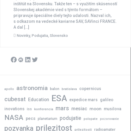
inštitút na Slovensku. Takže ten – s využitím skúseností
Slovenskej akadémie vied s týmto formátom –
pripravuje špeciálne diely tejto udalosti. Nazval ich,
s odkazom na vedecké kaviarne SAV, SAVinci FRANCE.
A dal […]
Novinky
,
Podujatia
,
Slovensko
Facebook
Meetup
LinkedIn
Twitter
astronomia
copernicus
balon
bratislava
apollo
ESA
cubesat
Education
expedice mars
galileo
mars
mesiac
moon
inovations
musilova
iss
konferencia
NASA
podujatie
pecs
planetarium
polopate
pozorovanie
prilezitost
pozvanka
radioamater
prilezitosti