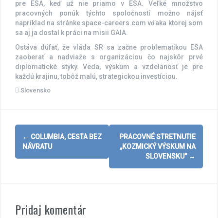
pre ESA, keď už nie priamo v ESA. Veľké množstvo
pracovných ponúk týchto spoločností možno nájsť
napríklad na stránke space-careers.com vďaka ktorej som
sa aj ja dostal k práci na misii GAIA.
Ostáva dúfať, že vláda SR sa začne problematikou ESA
zaoberať a nadviaže s organizáciou čo najskôr prvé
diplomatické styky. Veda, výskum a vzdelanosť je pre
každú krajinu, tobôž malú, strategickou investíciou.
Slovensko
Post
←
COLUMBIA, CESTA BEZ
PRACOVNÉ STRETNUTIE
navigation
NÁVRATU
„KOZMICKÝ VÝSKUM NA
SLOVENSKU“
→
Pridaj komentár