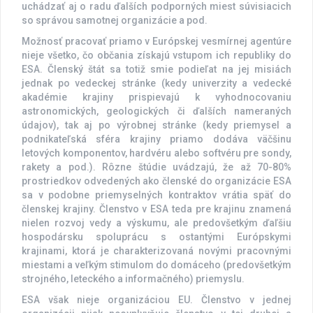
uchádzať aj o radu ďalších podporných miest súvisiacich
so správou samotnej organizácie a pod.
Možnosť pracovať priamo v Európskej vesmírnej agentúre
nieje všetko, čo občania získajú vstupom ich republiky do
ESA. Členský štát sa totiž smie podieľat na jej misiách
jednak po vedeckej stránke (kedy univerzity a vedecké
akadémie krajiny prispievajú k vyhodnocovaniu
astronomických, geologických či ďalších nameraných
údajov), tak aj po výrobnej stránke (kedy priemysel a
podnikateľská sféra krajiny priamo dodáva väčšinu
letových komponentov, hardvéru alebo softvéru pre sondy,
rakety a pod.). Rôzne štúdie uvádzajú, že až 70-80%
prostriedkov odvedených ako členské do organizácie ESA
sa v podobne priemyselných kontraktov vrátia späť do
členskej krajiny. Členstvo v ESA teda pre krajinu znamená
nielen rozvoj vedy a výskumu, ale predovšetkým ďaľšiu
hospodársku spoluprácu s ostantými Európskymi
krajinami, ktorá je charakterizovaná novými pracovnými
miestami a veľkým stimulom do domáceho (predovšetkým
strojného, leteckého a informačného) priemyslu.
ESA však nieje organizáciou EU. Členstvo v jednej