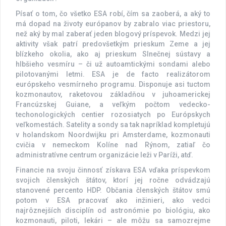
Písať o tom, čo všetko ESA robí, čím sa zaoberá, a aký to
má dopad na životy európanov by zabralo viac priestoru,
než aký by mal zaberať jeden blogový príspevok. Medzi jej
aktivity však patrí predovšetkým prieskum Zeme a jej
blízkeho okolia, ako aj prieskum Slnečnej sústavy a
hlbšieho vesmíru – či už autoamtickými sondami alebo
pilotovanými letmi. ESA je de facto realizátorom
európskeho vesmírneho programu. Disponuje asi tuctom
kozmonautov, raketovou základňou v juhoamerickej
Francúzskej Guiane, a veľkým počtom vedecko-
techonologických centier rozosiatych po Európskych
veľkomestách. Satelity a sondy sa tak napríklad kompletujú
v holandskom Noordwijku pri Amsterdame, kozmonauti
cvičia v nemeckom Kolíne nad Rýnom, zatiaľ čo
administratívne centrum organizácie leži v Paríži, atď.
Financie na svoju činnosť získava ESA vďaka príspevkom
svojich členských štátov, ktorí jej ročne odvádzajú
stanovené percento HDP. Občania členských štátov smú
potom v ESA pracovať ako inžinieri, ako vedci
najrôznejších disciplín od astronómie po biológiu, ako
kozmonauti, piloti, lekári – ale môžu sa samozrejme