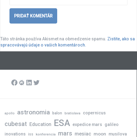
Táto stránka používa Akismet na obmedzenie spamu.
Zistite, ako sa
spracovávajú údaje o vašich komentároch.
Facebook
Meetup
LinkedIn
Twitter
astronomia
copernicus
balon
bratislava
apollo
ESA
cubesat
Education
expedice mars
galileo
mars
mesiac
moon
inovations
musilova
iss
konferencia