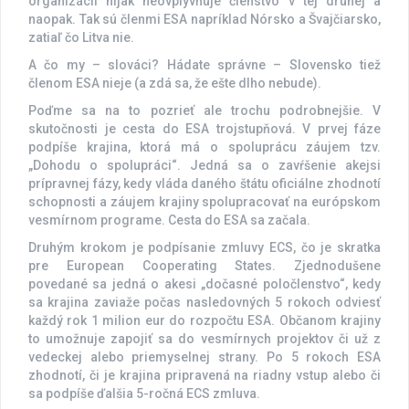
organizácii nijak neovplyvňuje členstvo v tej druhej a
naopak. Tak sú členmi ESA napríklad Nórsko a Švajčiarsko,
zatiaľ čo Litva nie.
A čo my – slováci? Hádate správne – Slovensko tiež
členom ESA nieje (a zdá sa, že ešte dlho nebude).
Poďme sa na to pozrieť ale trochu podrobnejšie. V
skutočnosti je cesta do ESA trojstupňová. V prvej fáze
podpíše krajina, ktorá má o spoluprácu záujem tzv.
„Dohodu o spolupráci“. Jedná sa o zavŕšenie akejsi
prípravnej fázy, kedy vláda daného štátu oficiálne zhodnotí
schopnosti a záujem krajiny spolupracovať na európskom
vesmírnom programe. Cesta do ESA sa začala.
Druhým krokom je podpísanie zmluvy ECS, čo je skratka
pre European Cooperating States. Zjednodušene
povedané sa jedná o akesi „dočasné poločlenstvo“, kedy
sa krajina zaviaže počas nasledovných 5 rokoch odviesť
každý rok 1 milion eur do rozpočtu ESA. Občanom krajiny
to umožnuje zapojiť sa do vesmírnych projektov či už z
vedeckej alebo priemyselnej strany. Po 5 rokoch ESA
zhodnotí, či je krajina pripravená na riadny vstup alebo či
sa podpíše ďalšia 5-ročná ECS zmluva.