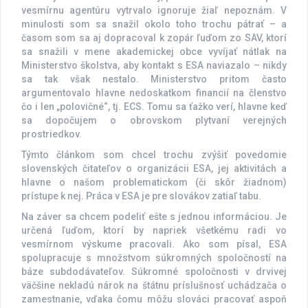
vesmírnu agentúru vytrvalo ignoruje žiaľ nepoznám. V
minulosti som sa snažil okolo toho trochu pátrať – a
časom som sa aj dopracoval k zopár ľuďom zo SAV, ktorí
sa snažili v mene akademickej obce vyvíjať nátlak na
Ministerstvo školstva, aby kontakt s ESA naviazalo – nikdy
sa tak však nestalo. Ministerstvo pritom často
argumentovalo hlavne nedoskatkom financií na členstvo
čo i len „polovičné“, tj. ECS. Tomu sa ťažko verí, hlavne keď
sa dopočujem o obrovskom plytvaní verejných
prostriedkov.
Týmto článkom som chcel trochu zvýšiť povedomie
slovenských čitateľov o organizácii ESA, jej aktivitách a
hlavne o našom problematickom (či skôr žiadnom)
prístupe k nej. Práca v ESA je pre slovákov zatiaľ tabu.
Na záver sa chcem podeliť ešte s jednou informáciou. Je
určená ľuďom, ktorí by napriek všetkému radi vo
vesmírnom výskume pracovali. Ako som písal, ESA
spolupracuje s množstvom súkromných spoločností na
báze subdodávateľov. Súkromné spoločnosti v drvivej
väčšine nekladú nárok na štátnu príslušnosť uchádzača o
zamestnanie, vďaka čomu môžu slováci pracovať aspoň