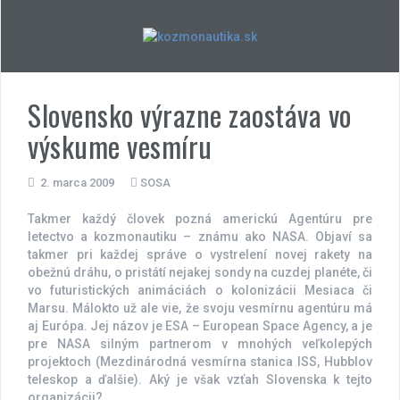
Skip
to
content
Slovensko výrazne zaostáva vo
výskume vesmíru
2. marca 2009
SOSA
Takmer každý človek pozná americkú Agentúru pre
letectvo a kozmonautiku – známu ako NASA. Objaví sa
takmer pri každej správe o vystrelení novej rakety na
obežnú dráhu, o pristátí nejakej sondy na cuzdej planéte, či
vo futuristických animáciách o kolonizácii Mesiaca či
Marsu. Málokto už ale vie, že svoju vesmírnu agentúru má
aj Európa. Jej názov je ESA – European Space Agency, a je
pre NASA silným partnerom v mnohých veľkolepých
projektoch (Mezdinárodná vesmírna stanica ISS, Hubblov
teleskop a ďalšie). Aký je však vzťah Slovenska k tejto
organizácii?