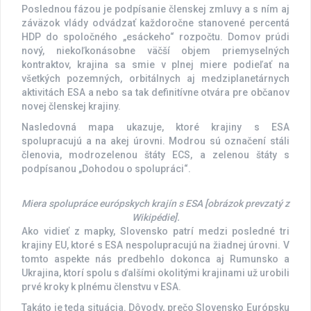
Poslednou fázou je podpísanie členskej zmluvy a s ním aj
záväzok vlády odvádzať každoročne stanovené percentá
HDP do spoločného „esáckeho“ rozpočtu. Domov prúdi
nový, niekoľkonásobne väčší objem priemyselných
kontraktov, krajina sa smie v plnej miere podieľať na
všetkých pozemných, orbitálnych aj medziplanetárnych
aktivitách ESA a nebo sa tak definitívne otvára pre občanov
novej členskej krajiny.
Nasledovná mapa ukazuje, ktoré krajiny s ESA
spolupracujú a na akej úrovni. Modrou sú označení stáli
členovia, modrozelenou štáty ECS, a zelenou štáty s
podpísanou „Dohodou o spolupráci“.
Miera spolupráce európskych krajín s ESA [obrázok prevzatý z
Wikipédie].
Ako vidieť z mapky, Slovensko patrí medzi posledné tri
krajiny EU, ktoré s ESA nespolupracujú na žiadnej úrovni. V
tomto aspekte nás predbehlo dokonca aj Rumunsko a
Ukrajina, ktorí spolu s ďalšími okolitými krajinami už urobili
prvé kroky k plnému členstvu v ESA.
Takáto je teda situácia. Dôvody, prečo Slovensko Európsku