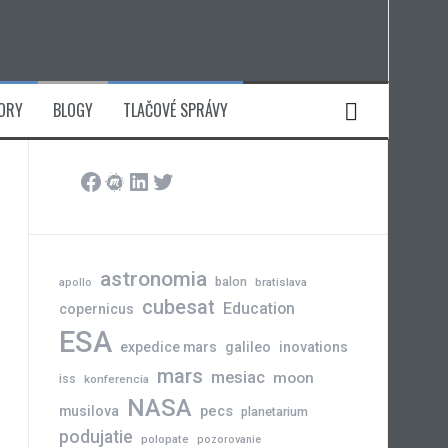
ORY
BLOGY
TLAČOVÉ SPRÁVY
Facebook
Meetup
LinkedIn
Twitter
astronomia
balon
bratislava
apollo
cubesat
Education
copernicus
ESA
expedice mars
galileo
inovations
mars
mesiac
moon
iss
konferencia
NASA
pecs
musilova
planetarium
podujatie
polopate
pozorovanie