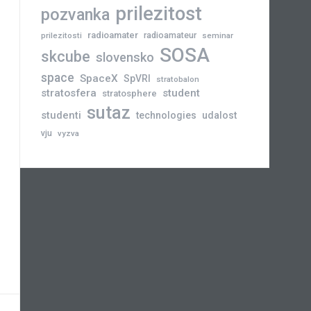
prilezitost
pozvanka
radioamater
radioamateur
prilezitosti
seminar
SOSA
skcube
slovensko
space
SpaceX
SpVRI
stratobalon
stratosfera
student
stratosphere
sutaz
studenti
technologies
udalost
vju
vyzva