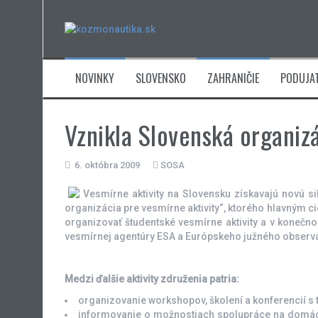
Skip
to
content
NOVINKY
SLOVENSKO
ZAHRANIČIE
PODUJAT
Vznikla Slovenská organizá
6. októbra 2009
SOSA
Vesmírne aktivity na Slovensku získavajú novú s
organizácia pre vesmírne aktivity“, ktorého hlavným 
organizovať študentské vesmírne aktivity a v konečn
vesmírnej agentúry ESA a Európskeho južného observat
Medzi ďalšie aktivity združenia patria:
organizovanie workshopov, školení a konferencií 
informovanie o možnostiach spolupráce na domácich