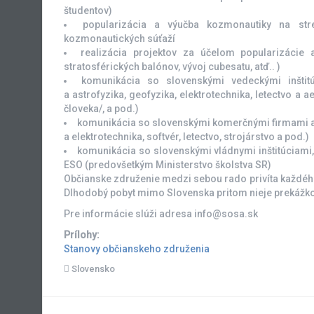
študentov)
popularizácia a výučba kozmonautiky na str
kozmonautických súťaží
realizácia projektov za účelom popularizácie
stratosférických balónov, vývoj cubesatu, atď.. )
komunikácia so slovenskými vedeckými inštit
a astrofyzika, geofyzika, elektrotechnika, letectvo a a
človeka/, a pod.)
komunikácia so slovenskými komerčnými firmami a
a elektrotechnika, softvér, letectvo, strojárstvo a pod.)
komunikácia so slovenskými vládnymi inštitúciami,
ESO (predovšetkým Ministerstvo školstva SR)
Občianske združenie medzi sebou rado privíta každéh
Dlhodobý pobyt mimo Slovenska pritom nieje prekážko
Pre informácie slúži adresa info@sosa.sk
Prílohy:
Stanovy občianskeho združenia
Slovensko