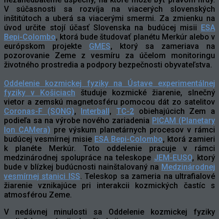
V súčasnosti sa rozvíja na viacerých slovenských
inštitútoch a uberá sa viacerými smermi. Za zmienku na
úvod určite stojí účasť Slovenska na budúcej misii
ESA
Bepi-Colombo
, ktorá bude študovať planétu Merkúr alebo v
európskom projekte
GMES
, ktorý sa zameriava na
pozorovanie Zeme z vesmíru za účelom monitoringu
životného prostredia a podpory bezpečnosti obyvateľstva.
Oddelenie kozmickej fyziky na Ústave experimentálnej
fyziky v Košiciach
študuje kozmické žiarenie, slnečný
vietor a zemskú magnetosféru pomocou dát zo satelitov
Coronas-F
(SONG)
,
Interball
,
TC-2
obiehajúcich Zem a
podieľa sa na výrobe nového zariadenia
PICAM (Planetary
Ion CAMera)
pre výskum planetárnych procesov v rámci
budúcej vesmírnej misie
ESA Bepi-Colombo
, ktorá zamieri
k planéte Merkúr. Toto oddelenie pracuje v rámci
medzinárodnej spolupráce na teleskope
JEM-EUSO
, ktorý
bude v blízkej budúcnosti nainštalovaný na
Medzinárodnej
vesmírnej stanici ISS
. Teleskop sa zameria na ultrafialové
žiarenie vznikajúce pri interakcii kozmických častíc s
atmosférou Zeme.
V nedávnej minulosti sa Oddelenie kozmickej fyziky