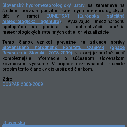
Slovenský hydrometeorologický ústav
sa zameriava na
štúdium počasia použitím satelitných meteorologických
dát v rámci
EUMETSAT (Európska satelitná
meteorologická agentúra)
. Využívajúc medzinárodnú
spoluprácu sa podieľa na optimalizácii použitia
meteorologických satelitných dát a ich vizualizácie.
Tento článok vznikol prevažne na základe správy
Slovenského národného komitétu
COSPAR
(Space
Research in Slovakia 2008-2009)
, v ktorej je možné nájsť
kompletnejšie informácie o súčasnom slovenskom
kozmickom výskume. V prípade nezrovnalostí, rozšírte
prosím tento článok v diskusii pod článkom.
Zdroj:
COSPAR 2008-2009
Slovensko