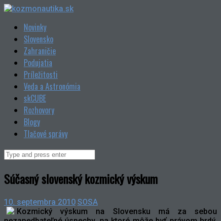
Skip
to
Novinky
content
Slovensko
Zahraničie
Podujatia
Príležitosti
Veda a Astronómia
skCUBE
Rozhovory
Blogy
Tlačové správy
Search
for:
Súčasný slovenský kozmický výskum
10. septembra 2010
SOSA
Kozmický výskum na Slovensku má za sebou
nezanedbateľné úspechy, na ktoré môže byť právom hrdý.