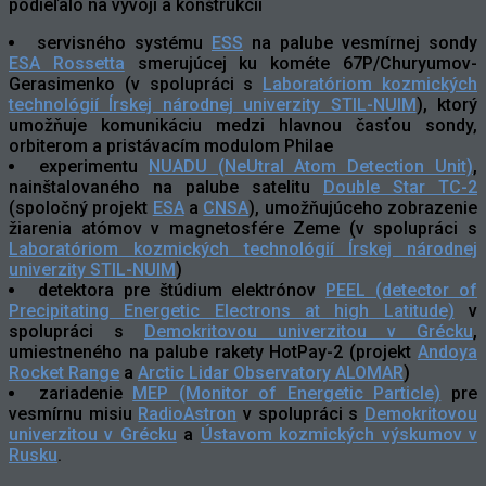
podieľalo na vývoji a konštrukcii
servisného systému
ESS
na palube vesmírnej sondy
ESA Rossetta
smerujúcej ku kométe 67P/Churyumov-
Gerasimenko (v spolupráci s
Laboratóriom kozmických
technológií Írskej národnej univerzity STIL-NUIM
), ktorý
umožňuje komunikáciu medzi hlavnou časťou sondy,
orbiterom a pristávacím modulom Philae
experimentu
NUADU (NeUtral Atom Detection Unit)
,
nainštalovaného na palube satelitu
Double Star TC-2
(spoločný projekt
ESA
a
CNSA
), umožňujúceho zobrazenie
žiarenia atómov v magnetosfére Zeme (v spolupráci s
Laboratóriom kozmických technológií Írskej národnej
univerzity STIL-NUIM
)
detektora pre štúdium elektrónov
PEEL (detector of
Precipitating Energetic Electrons at high Latitude)
v
spolupráci s
Demokritovou univerzitou v Grécku
,
umiestneného na palube rakety HotPay-2 (projekt
Andoya
Rocket Range
a
Arctic Lidar Observatory ALOMAR
)
zariadenie
MEP (Monitor of Energetic Particle)
pre
vesmírnu misiu
RadioAstron
v spolupráci s
Demokritovou
univerzitou v Grécku
a
Ústavom kozmických výskumov v
Rusku
.