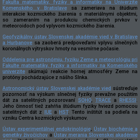
Fakulta matematiky, fyziky a informatiky na Univerzite
Komenského v Bratislave
sa zameriava na štúdium
interakcie kozmického žiarenia s materiálnymi objektmi,
so zameraním na produkciu chemických prvkov v
meteoroidoch pod vplyvom kozmického žiarenia.
Geofyzikálny ústav Slovenskej akadémie vied v Bratislave
a Hurbanove
sa zaoberá predpoveďami vplyvu slnečných
koronálnych výtryskov hmoty na vesmírne počasie.
Oddelenia pre astronómiu, fyziku Zeme a meteorológiu pri
Fakulte matematiky, fyziky a informatiky na Komenského
univerzite
skúmajú reakcie hornej atmosféry Zeme na
protóny pochádzajúce z nášho Slnka.
Astronomický ústav Slovenskej akadémie vied
sústreďuje
pozornosť na výskum slnečnej fyziky prevažne použitím
dát za satelitných pozorovaní
SOHO
,
TRACE
a
RHESSI
.
Jeho činnosť tiež zahŕňa štúdium fyziky hviezd pomocou
satelitných dát z
IUE
a
HST
. Tento inštitút sa podieľa na
vzniku Centra kozmických výskumov.
Ústav experimentálnej endokrinológie
,
Ústav biochémie a
genetiky živočíchov
a
Ústav merania Slovenskej akadémie