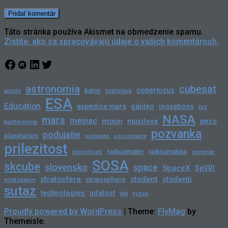
Táto stránka používa Akismet na obmedzenie spamu.
Zistite, ako sa spracovávajú údaje o vašich komentároch.
Facebook
Meetup
LinkedIn
Twitter
astronomia
cubesat
copernicus
balon
bratislava
apollo
ESA
Education
expedice mars
galileo
inovations
iss
NASA
mars
mesiac
moon
pecs
musilova
konferencia
pozvanka
podujatie
planetarium
polopate
pozorovanie
prilezitost
radioamater
radioamateur
prilezitosti
seminar
SOSA
skcube
slovensko
space
SpaceX
SpVRI
stratosfera
student
studenti
stratosphere
stratobalon
sutaz
technologies
udalost
vju
vyzva
Proudly powered by WordPress
|
Theme:
FlyMag
by
Themeisle.