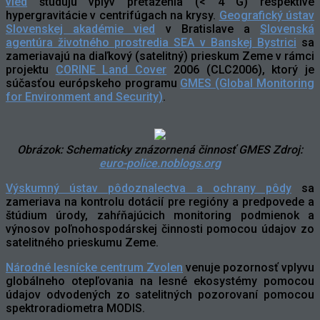
vied
študujú vplyv preťaženia (< 4 G) respektíve
hypergravitácie v centrifúgach na krysy.
Geografický ústav
Slovenskej akadémie vied
v Bratislave a
Slovenská
agentúra životného prostredia SEA v Banskej Bystrici
sa
zameriavajú na diaľkový (satelitný) prieskum Zeme v rámci
projektu
CORINE Land Cover
2006 (CLC2006), ktorý je
súčasťou európskeho programu
GMES (Global Monitoring
for Environment and Security)
.
Obrázok: Schematicky znázornená činnosť GMES Zdroj:
euro-police.noblogs.org
Výskumný ústav pôdoznalectva a ochrany pôdy
sa
zameriava na kontrolu dotácií pre regióny a predpovede a
štúdium úrody, zahŕňajúcich monitoring podmienok a
výnosov poľnohospodárskej činnosti pomocou údajov zo
satelitného prieskumu Zeme.
Národné lesnícke centrum Zvolen
venuje pozornosť vplyvu
globálneho otepľovania na lesné ekosystémy pomocou
údajov odvodených zo satelitných pozorovaní pomocou
spektroradiometra MODIS.