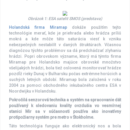
Obrázok 1: ESA satelit SMOS (predstava)
Holandská firma Miramap
dokáže použitím tejto
technológie merať, kde je priehrada alebo hrádza príliš
mokrá a kde môže táto saturácia viesť k vzniku
nebezpečných nestabilít v daných štruktúrach. Včasnou
diagnózou týchto problémov sa dá predchádzať zlyhaniu
hrádzi. Popri obrovskom význame, ktorý má týmto firma
Miramap pre Holandsko majúce obrovské množstvo
všelijakých hrádzi, bola tiež oslovená monitorovať hrádze
pozdĺž rieky Dunaj v Bulharsku počas extrémne horúcich a
suchých letných období. Miramap bola založená v roku
2004 za pomoci obchodného inkubačného centra ESA v
Noordwijku v Holandsku.
Pokročilá senzorová technika a systém na spracovanie dát
používaný k sledovaniu kvality ovzdušia vo vesmírnej
stanici Mir sa v súčasnosti používa ako inovatívny
protipožiarny systém pre metro v Štokholme.
Táto technológia funguje ako elektronický nos a bola