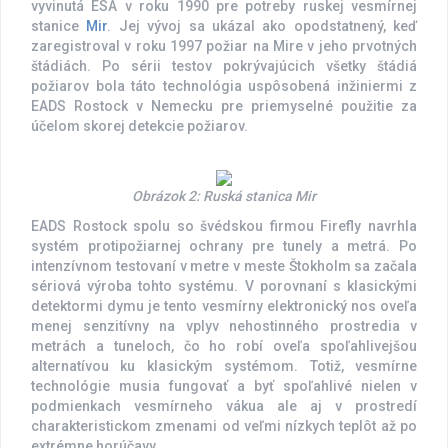
vyvinutá ESA v roku 1990 pre potreby ruskej vesmírnej
stanice
Mir
. Jej vývoj sa ukázal ako opodstatnený, keď
zaregistroval v roku 1997 požiar na Mire v jeho prvotných
štádiách. Po sérii testov pokrývajúcich všetky štádiá
požiarov bola táto technológia uspôsobená inžiniermi z
EADS Rostock v Nemecku pre priemyselné použitie za
účelom skorej detekcie požiarov.
Obrázok 2: Ruská stanica Mir
EADS Rostock spolu so švédskou firmou Firefly navrhla
systém protipožiarnej ochrany pre tunely a metrá. Po
intenzívnom testovaní v metre v meste Štokholm sa začala
sériová výroba tohto systému. V porovnaní s klasickými
detektormi dymu je tento vesmírny elektronický nos oveľa
menej senzitívny na vplyv nehostinného prostredia v
metrách a tuneloch, čo ho robí oveľa spoľahlivejšou
alternatívou ku klasickým systémom. Totiž, vesmírne
technológie musia fungovať a byť spoľahlivé nielen v
podmienkach vesmírneho vákua ale aj v prostredí
charakteristickom zmenami od veľmi nízkych teplôt až po
extrémne horúčavy.