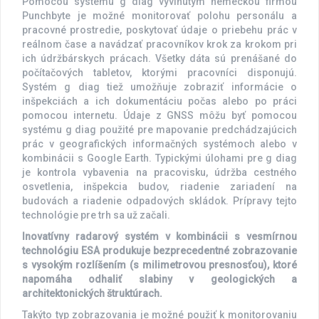
Pomocou systému g diag vyvinutým nemeckou firmou
Punchbyte je možné monitorovať polohu personálu a
pracovné prostredie, poskytovať údaje o priebehu prác v
reálnom čase a navádzať pracovníkov krok za krokom pri
ich údržbárskych prácach. Všetky dáta sú prenášané do
počítačových tabletov, ktorými pracovníci disponujú.
Systém g diag tiež umožňuje zobraziť informácie o
inšpekciách a ich dokumentáciu počas alebo po práci
pomocou internetu. Údaje z GNSS môžu byť pomocou
systému g diag použité pre mapovanie predchádzajúcich
prác v geografických informačných systémoch alebo v
kombinácii s Google Earth. Typickými úlohami pre g diag
je kontrola vybavenia na pracovisku, údržba cestného
osvetlenia, inšpekcia budov, riadenie zariadení na
budovách a riadenie odpadových skládok. Prípravy tejto
technológie pre trh sa už začali.
Inovatívny radarový systém v kombinácii s vesmírnou
technológiu ESA produkuje bezprecedentné zobrazovanie
s vysokým rozlíšením (s milimetrovou presnosťou), ktoré
napomáha odhaliť slabiny v geologických a
architektonických štruktúrach.
Takýto typ zobrazovania je možné použiť k monitorovaniu