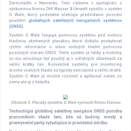
Darmstadte v Nemecku. Toto riešenie v spolupráci s
výskumnou firmou DHI Wasser & Umwelt vyústilo v systém
G Wale, ktorý podstatne uľahčuje predvídanie povodní
použitím
globálnych satelitných navigačných systémov
(GNSS)
.
Systém G Wale funguje pomocou systému pod vodnou
hladinou ukotvených plavákov, ktoré dokážu poskytovať
rýchlo informácie o stave vodných hladín pomocou
pozičných meraní GNSS. Tento systém je ľahký a mobilný,
čo mu umožňuje byť použitý aj v odľahlých oblastiach za
veľmi krátky čas. Konvenčné systémy pre monitoring
úrovne vodných hladín sú typicky nemobilné a veľmi drahé.
Systém G Wale je možné rozvinúť a aplikovať nielen zo
zeme ale aj z lietadla.
Obrázok 3: Plaváky systému G Wale vyvinuté firmou Etamax
Technológia globálnej satelitnej navigácie GNSS pomáha
pracovníkom všade tam, kde sú budovy, mosty a
priemyselné parky vyžadujúce si pravidelnú údržbu.