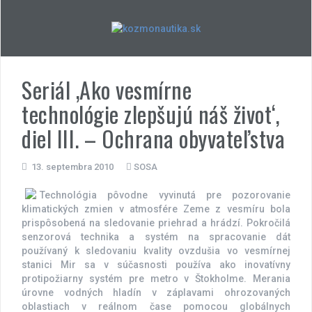
Skip
to
content
Seriál ‚Ako vesmírne
technológie zlepšujú náš život‘,
diel III. – Ochrana obyvateľstva
13. septembra 2010
SOSA
Technológia pôvodne vyvinutá pre pozorovanie
klimatických zmien v atmosfére Zeme z vesmíru bola
prispôsobená na sledovanie priehrad a hrádzí. Pokročilá
senzorová technika a systém na spracovanie dát
používaný k sledovaniu kvality ovzdušia vo vesmírnej
stanici Mir sa v súčasnosti používa ako inovatívny
protipožiarny systém pre metro v Štokholme. Merania
úrovne vodných hladín v záplavami ohrozovaných
oblastiach v reálnom čase pomocou globálnych