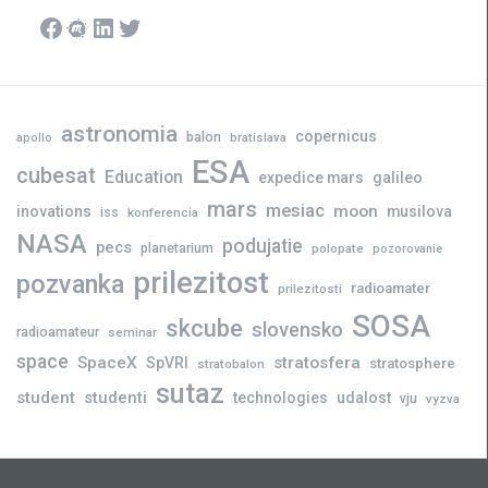
Facebook
Meetup
LinkedIn
Twitter
astronomia
copernicus
balon
bratislava
apollo
ESA
cubesat
Education
expedice mars
galileo
mars
mesiac
moon
inovations
musilova
iss
konferencia
NASA
podujatie
pecs
planetarium
polopate
pozorovanie
prilezitost
pozvanka
radioamater
prilezitosti
SOSA
skcube
slovensko
radioamateur
seminar
space
SpaceX
stratosfera
SpVRI
stratosphere
stratobalon
sutaz
student
studenti
technologies
udalost
vju
vyzva