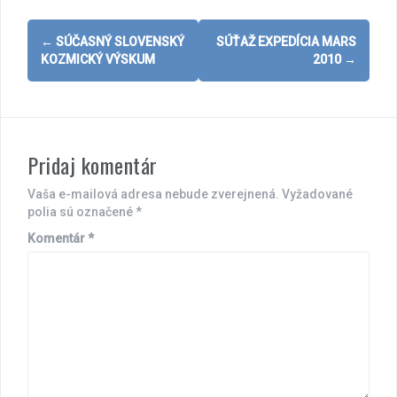
Post
←
SÚČASNÝ SLOVENSKÝ
SÚŤAŽ EXPEDÍCIA MARS
navigation
KOZMICKÝ VÝSKUM
2010
→
Pridaj komentár
Vaša e-mailová adresa nebude zverejnená.
Vyžadované
polia sú označené
*
Komentár
*