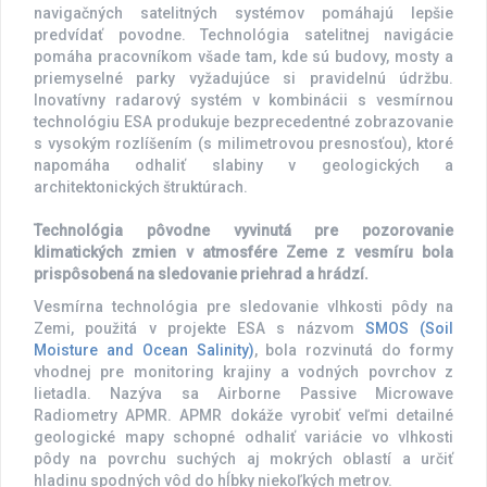
navigačných satelitných systémov pomáhajú lepšie
predvídať povodne. Technológia satelitnej navigácie
pomáha pracovníkom všade tam, kde sú budovy, mosty a
priemyselné parky vyžadujúce si pravidelnú údržbu.
Inovatívny radarový systém v kombinácii s vesmírnou
technológiu ESA produkuje bezprecedentné zobrazovanie
s vysokým rozlíšením (s milimetrovou presnosťou), ktoré
napomáha odhaliť slabiny v geologických a
architektonických štruktúrach.
Technológia pôvodne vyvinutá pre pozorovanie
klimatických zmien v atmosfére Zeme z vesmíru bola
prispôsobená na sledovanie priehrad a hrádzí.
Vesmírna technológia pre sledovanie vlhkosti pôdy na
Zemi, použitá v projekte ESA s názvom
SMOS (Soil
Moisture and Ocean Salinity)
, bola rozvinutá do formy
vhodnej pre monitoring krajiny a vodných povrchov z
lietadla. Nazýva sa Airborne Passive Microwave
Radiometry APMR. APMR dokáže vyrobiť veľmi detailné
geologické mapy schopné odhaliť variácie vo vlhkosti
pôdy na povrchu suchých aj mokrých oblastí a určiť
hladinu spodných vôd do hĺbky niekoľkých metrov.