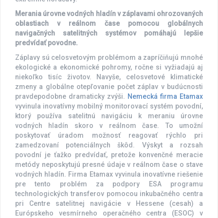
Merania úrovne vodných hladín v záplavami ohrozovaných
oblastiach v reálnom čase pomocou globálnych
navigačných satelitných systémov pomáhajú lepšie
predvídať povodne.
Záplavy sú celosvetovým problémom a zapríčiňujú mnohé
ekologické a ekonomické pohromy, ročne si vyžiadajú aj
niekoľko tisíc životov. Navyše, celosvetové klimatické
zmeny a globálne otepľovanie počet záplav v budúcnosti
pravdepodobne dramaticky zvýši.
Nemecká firma Etamax
vyvinula inovatívny mobilný monitorovací systém povodní,
ktorý používa satelitnú navigáciu k meraniu úrovne
vodných hladín skoro v reálnom čase. To umožní
poskytovať úradom možnosť reagovať rýchlo pri
zamedzovaní potenciálnych škôd. Výskyt a rozsah
povodní je ťažko predvídať, pretože konvenčné meracie
metódy neposkytujú presné údaje v reálnom čase o stave
vodných hladín. Firma Etamax vyvinula inovatívne riešenie
pre tento problém za podpory ESA programu
technologických transferov pomocou inkubačného centra
pri Centre satelitnej navigácie v Hessene (cesah) a
Európskeho vesmírneho operačného centra (ESOC) v