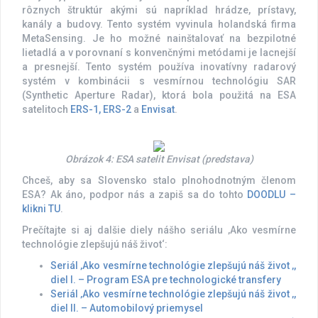
rôznych štruktúr akými sú napríklad hrádze, prístavy,
kanály a budovy. Tento systém vyvinula holandská firma
MetaSensing. Je ho možné nainštalovať na bezpilotné
lietadlá a v porovnaní s konvenčnými metódami je lacnejší
a presnejší. Tento systém používa inovatívny radarový
systém v kombinácii s vesmírnou technológiu SAR
(Synthetic Aperture Radar), ktorá bola použitá na ESA
satelitoch
ERS-1, ERS-2
a
Envisat
.
Obrázok 4: ESA satelit Envisat (predstava)
Chceš, aby sa Slovensko stalo plnohodnotným členom
ESA? Ak áno, podpor nás a zapiš sa do tohto
DOODLU –
klikni TU
.
Prečítajte si aj dalšie diely nášho seriálu ‚Ako vesmírne
technológie zlepšujú náš život‘:
Seriál ‚Ako vesmírne technológie zlepšujú náš život ‚,
diel I. – Program ESA pre technologické transfery
Seriál ‚Ako vesmírne technológie zlepšujú náš život ‚,
diel II. – Automobilový priemysel