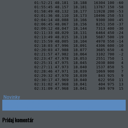
              01:52:21 48.181  18.188   16304 100 -60  
              01:55:45 48.157  18.181   13767 150 -58  
              01:58:49 48.132  18.177   11928 200 -53  
              02:01:36 48.110  18.173   10496 250 -53  
              02:04:14 48.088  18.166    9300 300 -45  
              02:06:45 48.067  18.156    8251 350 -37  
              02:09:12 48.047  18.144    7313 400 -30  
              02:11:33 48.029  18.131    6464 450 -24  
              02:13:49 48.015  18.118    5687 500 -19  
              02:15:59 48.005  18.104    4970 550 -14  
              02:18:03 47.996  18.091    4306 600 -10  
              02:20:03 47.988  18.077    3685 650  -6  
              02:21:57 47.982  18.064    3102 700  -2  
              02:23:47 47.978  18.053    2551 750   1  
              02:25:31 47.975  18.045    2030 800   4  
              02:27:11 47.973  18.040    1537 850   5  
              02:28:46 47.971  18.039    1069 900   7  
              02:29:32 47.970  18.039     843 925   9  
              02:30:17 47.969  18.040     622 950  11  
              02:31:02 47.968  18.041     404 975  13  
              02:31:09 47.968  18.041     369 979  15  
Novinky
Post
←
Program GMES
Textová predpoveď trajektórie letu 2h pred odletom
→
navigation
Pridaj komentár