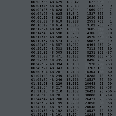
              00:00:56 48.629  18.342     622 950  11  
              00:01:45 48.629  18.343     843 925   9  
              00:02:35 48.628  18.344    1069 900   7  
              00:04:20 48.625  18.342    1537 850   5  
              00:06:11 48.623  18.337    2030 800   4  
              00:08:08 48.619  18.328    2551 750   1  
              00:10:12 48.614  18.315    3102 700  -2  
              00:12:24 48.607  18.300    3685 650  -6  
              00:14:45 48.598  18.283    4306 600 -10  
              00:17:15 48.588  18.267    4970 550 -14  
              00:19:57 48.574  18.249    5687 500 -19  
              00:22:52 48.557  18.232    6464 450 -24  
              00:26:02 48.533  18.215    7313 400 -30  
              00:29:31 48.505  18.197    8251 350 -37  
              00:33:23 48.471  18.182    9300 300 -45  
              00:37:44 48.435  18.171   10496 250 -53  
              00:42:52 48.394  18.163   11928 200 -53  
              00:49:21 48.343  18.155   13767 150 -58  
              00:58:04 48.281  18.138   16304 100 -60  
              01:04:43 48.249  18.118   18288  73 -59  
              01:05:32 48.246  18.116   18537  70 -59  
              01:12:28 48.229  18.101   20648  50 -59  
              01:22:54 48.217  18.091   23856  30 -58  
              01:31:15 48.210  18.102   26421  20 -56 -
              01:43:16 48.201  18.188   30000  10 -49  
              01:44:42 48.200  18.199   26421  20 -56 -
              01:46:02 48.199  18.200   23856  30 -58  
              01:48:10 48.197  18.198   20648  50 -59  
              01:49:58 48.192  18.194   18537  70 -59  
              01:50:13 48.191  18.194   18288  73 -59  