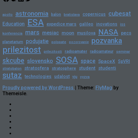
astronomia
cubesat
copernicus
balon
bratislava
apollo
ESA
Education
expedice mars
galileo
inovations
iss
NASA
mars
mesiac
moon
pecs
musilova
konferencia
pozvanka
podujatie
planetarium
polopate
pozorovanie
prilezitost
radioamater
radioamateur
prilezitosti
seminar
SOSA
skcube
slovensko
space
SpaceX
SpVRI
stratosfera
student
studenti
stratosphere
stratobalon
sutaz
technologies
udalost
vju
vyzva
Proudly powered by WordPress
|
Theme:
FlyMag
by
Themeisle.
Novinky
Slovensko
Zahraničie
Podujatia
Príležitosti
Veda