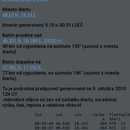
Miesto štartu
48.63 N, 18.34 E
Itinerár generovaný 9.10 o 00:35 LSEČ
Balón praskne nad
48.201 N, 18.188 E, 30000 m.
49 km od vypustenia na azimute 193° (azimut z miesta
štartu)
Balón dopadne na
47.982 N, 17.990 E,
77 km od vypustenia, na azimute 196° (azimut z miesta
štartu).
Tu je podrobná predpoveď generovaná na 9. októbra 2010
12h UT:
Jednotlivé stĺpce sú čas od začiatku štartu, súradnice,
výška, tlak, teplota a relatívna vlhkosť.
              Čas      Lat     Lon     Výška  TlakTeplR
                                           m  hPa°C    
              00:00:00 48.630  18.341     369 979  15  
              00:00:07 48.630  18.341     404 975  13  