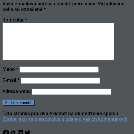
Vaša e-mailová adresa nebude zverejnená.
Vyžadované
polia sú označené
*
Komentár
*
Meno
*
E-mail
*
Adresa webu
Táto stránka používa Akismet na obmedzenie spamu.
Zistite, ako sa spracovávajú údaje o vašich komentároch.
Facebook
Meetup
LinkedIn
Twitter