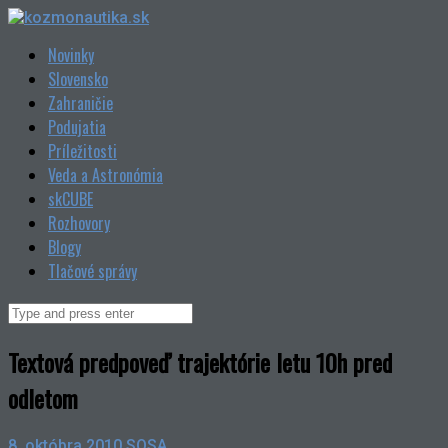
Skip
to
Novinky
content
Slovensko
Zahraničie
Podujatia
Príležitosti
Veda a Astronómia
skCUBE
Rozhovory
Blogy
Tlačové správy
Search
for:
Textová predpoveď trajektórie letu 10h pred
odletom
8. októbra 2010
SOSA