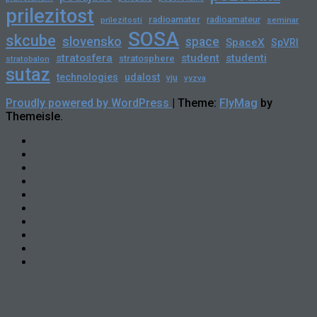
prilezitost
radioamater
radioamateur
prilezitosti
seminar
SOSA
skcube
slovensko
space
SpaceX
SpVRI
stratosfera
student
studenti
stratosphere
stratobalon
sutaz
technologies
udalost
vju
vyzva
Proudly powered by WordPress
|
Theme:
FlyMag
by
Themeisle.
Novinky
Slovensko
Zahraničie
Podujatia
Príležitosti
Veda
a
skCUBE
Astronómia
Rozhovory
Blogy
Tlačové
správy