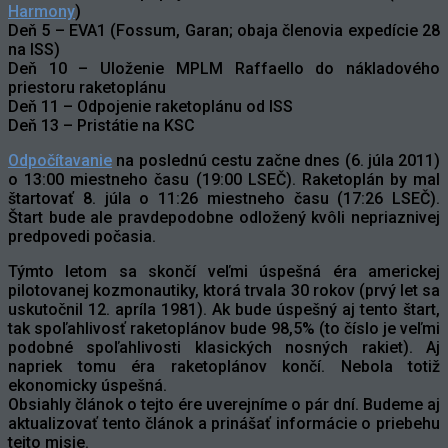
Harmony
)
Deň 5 – EVA1 (Fossum, Garan; obaja členovia expedície 28
na ISS)
Deň 10 – Uloženie MPLM Raffaello do nákladového
priestoru raketoplánu
Deň 11 – Odpojenie raketoplánu od ISS
Deň 13 – Pristátie na KSC
Odpočítavanie
na poslednú cestu začne dnes (6. júla 2011)
o 13:00 miestneho času (19:00 LSEČ). Raketoplán by mal
štartovať 8. júla o 11:26 miestneho času (17:26 LSEČ).
Štart bude ale pravdepodobne odložený kvôli nepriaznivej
predpovedi počasia.
Týmto letom sa skončí veľmi úspešná éra americkej
pilotovanej kozmonautiky, ktorá trvala 30 rokov (prvý let sa
uskutočnil 12. apríla 1981). Ak bude úspešný aj tento štart,
tak spoľahlivosť raketoplánov bude 98,5% (to číslo je veľmi
podobné spoľahlivosti klasických nosných rakiet). Aj
napriek tomu éra raketoplánov končí. Nebola totiž
ekonomicky úspešná.
Obsiahly článok o tejto ére uverejníme o pár dní. Budeme aj
aktualizovať tento článok a prinášať informácie o priebehu
tejto misie.