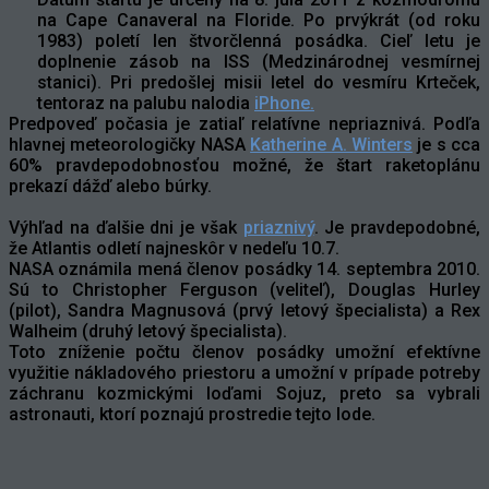
na Cape Canaveral na Floride. Po prvýkrát (od roku
1983) poletí len štvorčlenná posádka. Cieľ letu je
doplnenie zásob na ISS (Medzinárodnej vesmírnej
stanici). Pri predošlej misii letel do vesmíru Krteček,
tentoraz na palubu nalodia
iPhone.
Predpoveď počasia je zatiaľ relatívne nepriaznivá. Podľa
hlavnej meteorologičky NASA
Katherine A. Winters
je s cca
60% pravdepodobnosťou možné, že štart raketoplánu
prekazí dážď alebo búrky.
Výhľad na ďalšie dni je však
priaznivý
. Je pravdepodobné,
že Atlantis odletí najneskôr v nedeľu 10.7.
NASA oznámila mená členov posádky 14. septembra 2010.
Sú to Christopher Ferguson (veliteľ), Douglas Hurley
(pilot), Sandra Magnusová (prvý letový špecialista) a Rex
Walheim (druhý letový špecialista).
Toto zníženie počtu členov posádky umožní efektívne
využitie nákladového priestoru a umožní v prípade potreby
záchranu kozmickými loďami Sojuz, preto sa vybrali
astronauti, ktorí poznajú prostredie tejto lode.