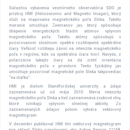
Súčasťou vybavenia vesmírneho observatória SDO je
prístroj HMI (Helioseismic and Magnetic Imager), ktorý
slúži na mapovanie magnetického poľa Slnka. Takéto
meranie umožňuje Zeemanov jav, ktorý spôsobuje
štiepenie energetických hladín atómov vplyvom
magnetického poľa. Takéto atómy spôsobujú v
pozorovanom slnečnom spektre rozštiepené spektrálne
čiary. Veľkosť rožštepu závisí na intenzite magnetického
poľa v regióne, kde sa spektrálna čiara tvorí. Navyše, z
polarizácie takejto čiary sa dá zistiť orientácia
magnetického poľa v priestore. Tento fyzikálny jav
umožňuje pozorovať magnetické pole Slnka takpovediac
“na diaľku”.
HMI je dielom Standfordskej univerzity a údaje
zaznamenáva už od mája 2010. Meria intenzitu
magnetického poľa Slnka a tiež zaznamenáva zvukové vlny,
ktoré vznikajú vplyvom slnečnej aktivity. Zo
zaznamenaných údajov potom vytvára vektorový
magnetogram.
V decembri publikoval HMI tím vektorový magnetogram
pre oblasť Slnka označovanú ako Active Region 11158,