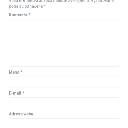
Vaša e-mailová adresa nebude zverejnená.
Vyžadované
polia sú označené
*
Komentár
*
Meno
*
E-mail
*
Adresa webu