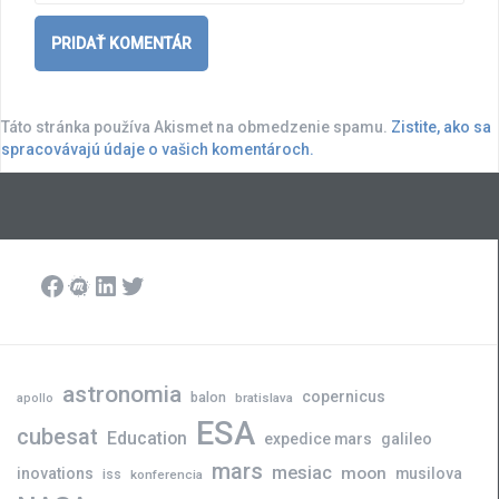
Táto stránka používa Akismet na obmedzenie spamu.
Zistite, ako sa
spracovávajú údaje o vašich komentároch.
Facebook
Meetup
LinkedIn
Twitter
astronomia
copernicus
balon
bratislava
apollo
ESA
cubesat
Education
expedice mars
galileo
mars
mesiac
moon
inovations
musilova
iss
konferencia