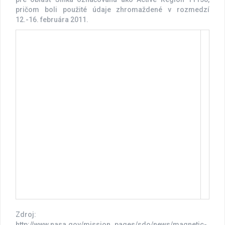
pričom boli použité údaje zhromaždené v rozmedzí
12.-16. februára 2011.
Zdroj:
http://www.nasa.gov/mission_pages/sdo/news/magnetic-