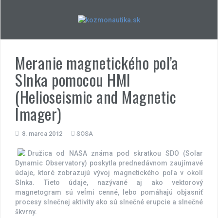
Skip
to
content
Meranie magnetického poľa
Slnka pomocou HMI
(Helioseismic and Magnetic
Imager)
8. marca 2012
SOSA
Družica od NASA známa pod skratkou SDO (Solar
Dynamic Observatory) poskytla prednedávnom zaujímavé
údaje, ktoré zobrazujú vývoj magnetického poľa v okolí
Slnka. Tieto údaje, nazývané aj ako vektorový
magnetogram sú veĺmi cenné, lebo pomáhajú objasniť
procesy slnečnej aktivity ako sú slnečné erupcie a slnečné
škvrny.