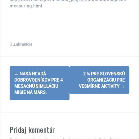
measuring.html
Zahraničie
Post
←
NASA HĽADÁ
2 % PRE SLOVENSKÚ
navigation
DOBROVOĽNÍKOV PRE 4
ORGANIZÁCIU PRE
MESAČNÚ SIMULÁCIU
VESMÍRNE AKTIVITY
→
MISIE NA MARS.
Pridaj komentár