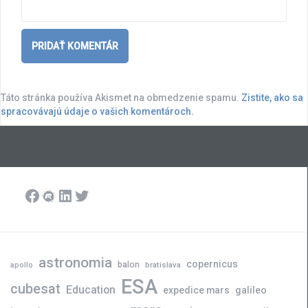
Táto stránka používa Akismet na obmedzenie spamu.
Zistite, ako sa
spracovávajú údaje o vašich komentároch.
Facebook
Meetup
LinkedIn
Twitter
astronomia
copernicus
balon
bratislava
apollo
ESA
cubesat
Education
expedice mars
galileo