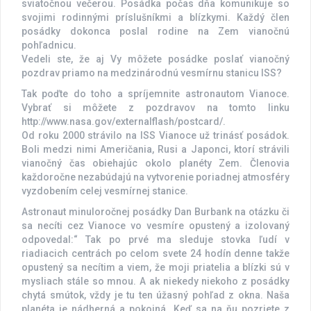
sviatočnou večerou. Posádka počas dňa komunikuje so
svojimi rodinnými príslušníkmi a blízkymi. Každý člen
posádky dokonca poslal rodine na Zem vianočnú
pohľadnicu.
Vedeli ste, že aj Vy môžete posádke poslať vianočný
pozdrav priamo na medzinárodnú vesmírnu stanicu ISS?
Tak poďte do toho a spríjemnite astronautom Vianoce.
Vybrať si môžete z pozdravov na tomto linku
http://www.nasa.gov/externalflash/postcard/.
Od roku 2000 strávilo na ISS Vianoce už trinásť posádok.
Boli medzi nimi Američania, Rusi a Japonci, ktorí strávili
vianočný čas obiehajúc okolo planéty Zem. Členovia
každoročne nezabúdajú na vytvorenie poriadnej atmosféry
vyzdobením celej vesmírnej stanice.
Astronaut minuloročnej posádky Dan Burbank na otázku či
sa necíti cez Vianoce vo vesmíre opustený a izolovaný
odpovedal:“ Tak po prvé ma sleduje stovka ľudí v
riadiacich centrách po celom svete 24 hodín denne takže
opustený sa necítim a viem, že moji priatelia a blízki sú v
mysliach stále so mnou. A ak niekedy niekoho z posádky
chytá smútok, vždy je tu ten úžasný pohľad z okna. Naša
planéta je nádherná a pokojná. Keď sa na ňu pozriete z