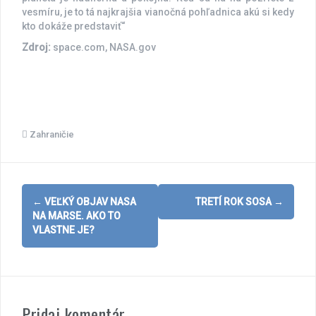
vesmíru, je to tá najkrajšia vianočná pohľadnica akú si kedy
kto dokáže predstaviť“
Zdroj:
space.com, NASA.gov
Zahraničie
Post
←
VEĽKÝ OBJAV NASA
TRETÍ ROK SOSA
→
navigation
NA MARSE. AKO TO
VLASTNE JE?
Pridaj komentár