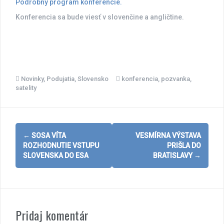
Podrobný program konferencie.
Konferencia sa bude viesť v slovenčine a angličtine.
Novinky
,
Podujatia
,
Slovensko
konferencia
,
pozvanka
,
satelity
Post
←
SOSA VÍTA
VESMÍRNA VÝSTAVA
navigation
ROZHODNUTIE VSTUPU
PRIŠLA DO
SLOVENSKA DO ESA
BRATISLAVY
→
Pridaj komentár