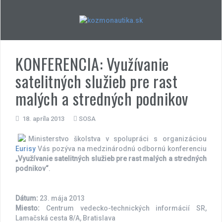
Skip
to
content
KONFERENCIA: Využívanie
satelitných služieb pre rast
malých a stredných podnikov
18. apríla 2013
SOSA
Ministerstvo školstva v spolupráci s organizáciou
Eurisy
Vás pozýva na medzinárodnú odbornú konferenciu
„Využívanie satelitných služieb pre rast malých a stredných
podnikov“
.
Dátum:
23. mája 2013
Miesto:
Centrum vedecko-technických informácií SR,
Lamačská cesta 8/A, Bratislava