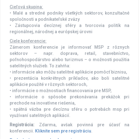
Cieľová skupina:
• Malé a stredné podniky všetkých sektorov, konzultačné
spoločnosti a podnikateľské zväzy
• Zástupcovia decíznej sféry a tvorcovia politík na
regionálnej, národnej a európskej úrovni
Ciele konferencie:
Zámerom konferencie je informovať MSP z rôznych
sektorov – napr. doprava, retail, stavebníctvo,
poľnohospodárstvo alebo turizmus – o možnosti použitia
satelitných služieb. To zahŕňa:
• informácie ako môžu satelitné aplikácie pomôcť biznisu,
• prezentácia konkrétnych príkladov, ako boli satelitné
aplikácie použité v rôznych sektoroch,
• informácie o možnostiach financovania pre MSP,
• informácie o spôsobe prekonávania prekážok pri
prechode na inovatívne riešenia,
• spätná väzba pre decíznu sféru o potrebách msp pri
využívaní satelitných aplikácií.
Registrácia:
Zdarma, avšak povinná pre účasť na
konferencii.
Kliknite sem pre registráciu
.