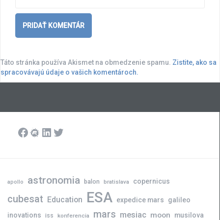
Táto stránka používa Akismet na obmedzenie spamu.
Zistite, ako sa
spracovávajú údaje o vašich komentároch.
Facebook
Meetup
LinkedIn
Twitter
astronomia
copernicus
balon
bratislava
apollo
ESA
cubesat
Education
expedice mars
galileo
mars
mesiac
moon
inovations
musilova
iss
konferencia