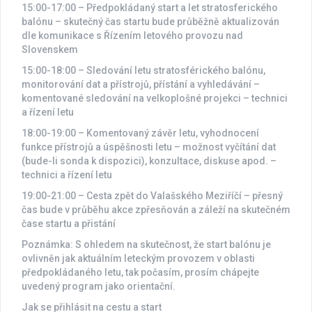
15:00-17:00 – Předpokládaný start a let stratosferického
balónu – skutečný čas startu bude průběžně aktualizován
dle komunikace s Řízením letového provozu nad
Slovenskem
15:00-18:00 – Sledování letu stratosférického balónu,
monitorování dat a přístrojů, přístání a vyhledávání –
komentované sledování na velkoplošné projekci – technici
a řízení letu
18:00-19:00 – Komentovaný závěr letu, vyhodnocení
funkce přístrojů a úspěšnosti letu – možnost vyčítání dat
(bude-li sonda k dispozici), konzultace, diskuse apod. –
technici a řízení letu
19:00-21:00 – Cesta zpět do Valašského Meziříčí – přesný
čas bude v průběhu akce zpřesňován a záleží na skutečném
čase startu a přistání
Poznámka: S ohledem na skutečnost, že start balónu je
ovlivněn jak aktuálním leteckým provozem v oblasti
předpokládaného letu, tak počasím, prosím chápejte
uvedený program jako orientační.
Jak se přihlásit na cestu a start