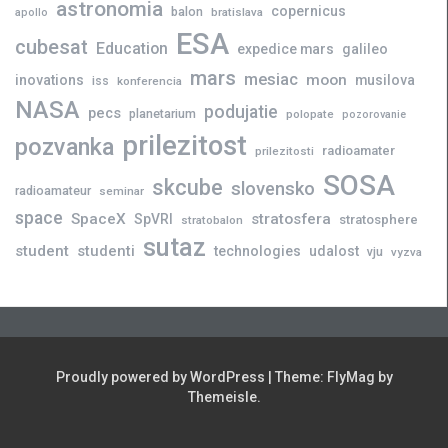
astronomia
copernicus
balon
bratislava
apollo
ESA
cubesat
Education
expedice mars
galileo
mars
mesiac
moon
inovations
musilova
iss
konferencia
NASA
podujatie
pecs
planetarium
polopate
pozorovanie
prilezitost
pozvanka
radioamater
prilezitosti
SOSA
skcube
slovensko
radioamateur
seminar
space
SpaceX
stratosfera
SpVRI
stratosphere
stratobalon
sutaz
student
studenti
technologies
udalost
vju
vyzva
Proudly powered by WordPress
|
Theme:
FlyMag
by
Themeisle.
Novinky
Slovensko
Zahraničie
Podujatia
Príležitosti
Veda
skCUBE
Rozhovory
Blogy
Tlačové