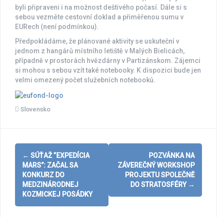
byli připraveni i na možnost deštivého počasí. Dále si s
sebou vezměte cestovní doklad a přiměřenou sumu v
EURech (není podmínkou).
Předpokládáme, že plánované aktivity se uskuteční v
jednom z hangárů místního letiště v Malých Bielicách,
případně v prostorách hvězdárny v Partizánskom. Zájemci
si mohou s sebou vzít také notebooky. K dispozici bude jen
velmi omezený počet služebních notebooků.
Slovensko
Post
←
SÚŤAŽ “EXPEDÍCIA
POZVÁNKA NA
navigation
MARS”: ZAČAL SA
ZÁVEREČNÝ WORKSHOP
KONKURZ DO
PROJEKTU SPOLEČNĚ
MEDZINÁRODNEJ
DO STRATOSFÉRY
→
KOZMICKEJ POSÁDKY