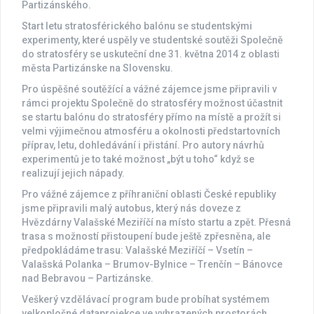
Partizánského.
Start letu stratosférického balónu se studentskými
experimenty, které uspěly ve studentské soutěži Společně
do stratosféry se uskuteční dne 31. května 2014 z oblasti
města Partizánske na Slovensku.
Pro úspěšné soutěžící a vážné zájemce jsme připravili v
rámci projektu Společně do stratosféry možnost účastnit
se startu balónu do stratosféry přímo na místě a prožít si
velmi výjimečnou atmosféru a okolnosti předstartovních
příprav, letu, dohledávání i přistání. Pro autory návrhů
experimentů je to také možnost „být u toho“ když se
realizují jejich nápady.
Pro vážné zájemce z příhraniční oblasti České republiky
jsme připravili malý autobus, který nás doveze z
Hvězdárny Valašské Meziříčí na místo startu a zpět. Přesná
trasa s možností přistoupení bude ještě zpřesněna, ale
předpokládáme trasu: Valašské Meziříčí – Vsetín –
Valašská Polanka – Brumov-Bylnice – Trenčín – Bánovce
nad Bebravou – Partizánske.
Veškerý vzdělávací program bude probíhat systémem
velkoplošné dataprojekce ve vyhrazených prostorách.