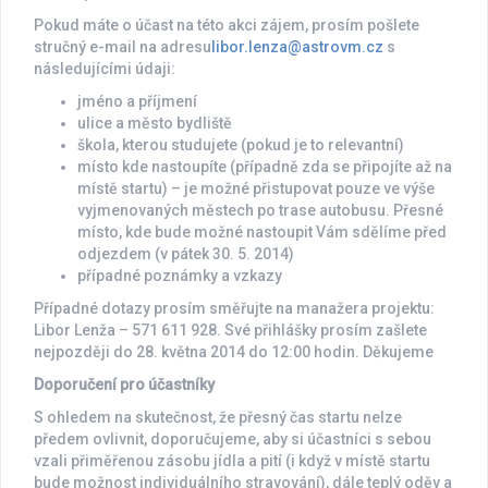
Pokud máte o účast na této akci zájem, prosím pošlete
stručný e-mail na adresu
libor.lenza@astrovm.cz
s
následujícími údaji:
jméno a příjmení
ulice a město bydliště
škola, kterou studujete (pokud je to relevantní)
místo kde nastoupíte (případně zda se připojíte až na
místě startu) – je možné přistupovat pouze ve výše
vyjmenovaných městech po trase autobusu. Přesné
místo, kde bude možné nastoupit Vám sdělíme před
odjezdem (v pátek 30. 5. 2014)
případné poznámky a vzkazy
Případné dotazy prosím směřujte na manažera projektu:
Libor Lenža – 571 611 928. Své přihlášky prosím zašlete
nejpozději do 28. května 2014 do 12:00 hodin. Děkujeme
Doporučení pro účastníky
S ohledem na skutečnost, že přesný čas startu nelze
předem ovlivnit, doporučujeme, aby si účastníci s sebou
vzali přiměřenou zásobu jídla a pití (i když v místě startu
bude možnost individuálního stravování), dále teplý oděv a