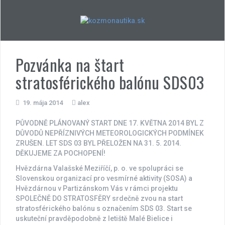
Skip
to
content
Pozvánka na štart
stratosférického balónu SDS03
19. mája 2014
alex
PŮVODNĚ PLÁNOVANÝ START DNE 17. KVĚTNA 2014 BYL Z
DŮVODŮ NEPŘÍZNIVÝCH METEOROLOGICKÝCH PODMÍNEK
ZRUŠEN. LET SDS 03 BYL PŘELOŽEN NA 31. 5. 2014.
DĚKUJEME ZA POCHOPENÍ!
Hvězdárna Valašské Meziříčí, p. o. ve spolupráci se
Slovenskou organizací pro vesmírné aktivity (SOSA) a
Hvězdárnou v Partizánskom Vás v rámci projektu
SPOLEČNĚ DO STRATOSFĚRY srdečně zvou na start
stratosférického balónu s označením SDS 03. Start se
uskuteční pravděpodobně z letiště Malé Bielice i