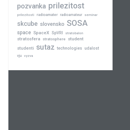
prilezitost
pozvanka
radioamater
radioamateur
prilezitosti
seminar
SOSA
skcube
slovensko
space
SpaceX
SpVRI
stratobalon
stratosfera
student
stratosphere
sutaz
studenti
technologies
udalost
vju
vyzva