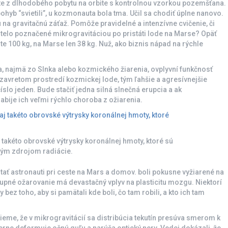
 z dlhodobého pobytu na orbite s kontrolnou vzorkou pozemšťana.
b “svietili”, u kozmonauta bola tma. Učil sa chodiť úplne nanovo.
na gravitačnú záťaž. Pomôže pravidelné a intenzívne cvičenie, či
í telo poznačené mikrogravitáciou po pristáti lode na Marse? Opäť
te 100 kg, na Marse len 38 kg. Nuž, ako biznis nápad na rýchle
a, najmä zo Slnka alebo kozmického žiarenia, ovplyvní funkčnosť
uzavretom prostredí kozmickej lode, tým ľahšie a agresívnejšie
číslo jeden. Bude stačiť jedna silná slnečná erupcia a ak
bije ich veľmi rýchlo choroba z ožiarenia.
 takéto obrovské výtrysky koronálnej hmoty, ktoré sú
ým zdrojom radiácie.
tať astronauti pri ceste na Mars a domov. boli pokusne vyžiarené na
stupné ožarovanie má devastačný vplyv na plasticitu mozgu. Niektorí
y bez toho, aby si pamätali kde boli, čo tam robili, a kto ich tam
eme, že v mikrogravitácií sa distribúcia tekutín presúva smerom k