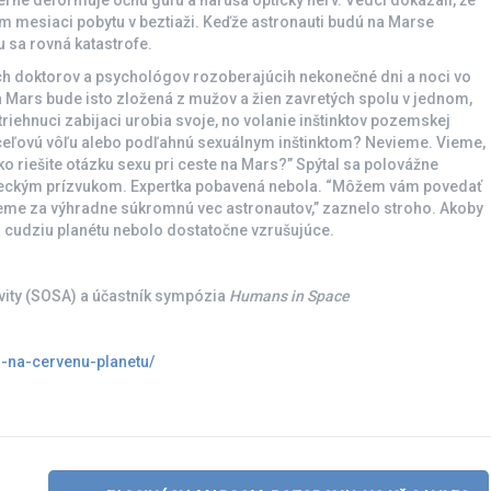
mierne deformuje očnú guľu a narúša optický nerv. Vedci dokázali, že
m mesiaci pobytu v beztiaži. Keďže astronauti budú na Marse
 sa rovná katastrofe.
ch doktorov a psychológov rozoberajúcih nekonečné dni a noci vo
na Mars bude isto zložená z mužov a žien zavretých spolu v jednom,
striehnuci zabijaci urobia svoje, no volanie inštinktov pozemskej
oceľovú vôľu alebo podľahnú sexuálnym inštinktom? Nevieme. Vieme,
 riešite otázku sexu pri ceste na Mars?” Spýtal sa polovážne
meckým prízvukom. Expertka pobavená nebola. “Môžem vám povedať
ujeme za výhradne súkromnú vec astronautov,” zaznelo stroho. Akoby
cudziu planétu nebolo dostatočne vzrušujúce.
ivity (SOSA) a účastník sympózia
Humans in Space
m-na-cervenu-planetu/