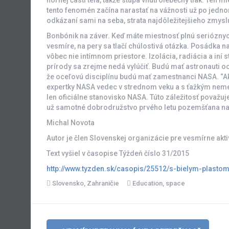
hornej časti tela, takže stúpa vnútrolebečný tlak. Ten 
tento fenomén začína narastať na vážnosti už po jedno
odkázaní sami na seba, strata najdôležitejšieho zmyslu
Bonbónik na záver. Keď máte miestnosť plnú seriózny
vesmíre, na pery sa tlačí chúlostivá otázka. Posádka 
vôbec nie intímnom priestore. Izolácia, radiácia a iní 
prírody sa zrejme nedá vylúčiť. Budú mať astronauti 
že oceľovú disciplínu budú mať zamestnanci NASA. “Ako
expertky NASA vedec v strednom veku a s ťažkým ne
len oficiálne stanovisko NASA. Túto záležitosť považ
už samotné dobrodružstvo prvého letu pozemšťana na 
Michal Novota
Autor je člen Slovenskej organizácie pre vesmírne akt
Text vyšiel v časopise Týždeň číslo 31/2015
http://www.tyzden.sk/casopis/25512/s-bielym-plasto
Slovensko
,
Zahraničie
Education
,
space
Post