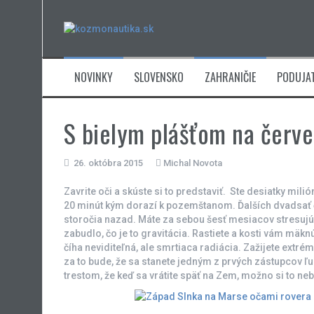
Skip
to
content
NOVINKY
SLOVENSKO
ZAHRANIČIE
PODUJAT
S bielym plášťom na červe
26. októbra 2015
Michal Novota
Zavrite oči a skúste si to predstaviť. Ste desiatky mi
20 minút kým dorazí k pozemštanom. Ďalších dvadsať 
storočia nazad. Máte za sebou šesť mesiacov stresujúc
zabudlo, čo je to gravitácia. Rastiete a kosti vám mäk
číha neviditeľná, ale smrtiaca radiácia. Zažijete extr
za to bude, že sa stanete jedným z prvých zástupcov ľu
trestom, že keď sa vrátite späť na Zem, možno si to ne