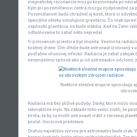
magnetickej rezonancie mozgu kozmonauta po návrate
Kým pri pozemšťanovi centrá mozgu zodpovedné za pohy
Pozemšťanom budú chradnúť aj kosti, ktoré si odvyknú 
špeciálne obleky simulujúce gravitáciu. Čo však sprav
zapôsobí gravitácia, no bude slabšia. Keď na Zemi váži
odtučňovanie to zatiaľ nikto nepredal.
V izolovanom priestore trpí imunita. Vesmírna radiáci
kostnej drene. Čím dlhšie bude astronaut izolovaný v 
podľahne vírusovej infeckií. Radiácia je zatiaľ zabijak 
nevymyslíme spôsob ako ju od astronautov odcloniť, za
Niektoré slnečné erupcie sposobujú aj
obrovsk
Radiácia má tiež plíživé podoby. Dávky, ktoré môžu dos
laboratórne myši. Na základe toho vedci zistili, že po
tvrdia, že by sa mohli astronauti vrátiť z červenej planét
poslal. Hororová predstava.
Druhou najväčšou výzvou pre astronautov bude zrak. Vi