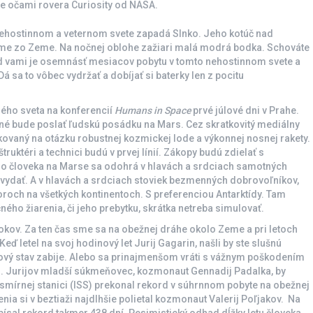
e očami rovera Curiosity od NASA.
nehostinnom a veternom svete zapadá Slnko. Jeho kotúč nad
áme zo Zeme. Na nočnej oblohe zažiari malá modrá bodka. Schováte
Pred vami je osemnásť mesiacov pobytu v tomto nehostinnom svete a
á sa to vôbec vydržať a dobíjať si baterky len z pocitu
lého sveta na konferencií
Humans in Space
prvé júlové dni v Prahe.
ečné bude poslať ľudskú posádku na Mars. Cez skratkovitý mediálny
kovaný na otázku robustnej kozmickej lode a výkonnej nosnej rakety.
ruktéri a technici budú v prvej línií. Zákopy budú zdielať s
o človeka na Marse sa odohrá v hlavách a srdciach samotných
ú vydať. A v hlavách a srdciach stoviek bezmenných dobrovoľníkov,
átoroch na všetkých kontinentoch. S preferenciou Antarktídy. Tam
ého žiarenia, či jeho prebytku, skrátka netreba simulovať.
rokov. Za ten čas sme sa na obežnej dráhe okolo Zeme a pri letoch
Keď letel na svoj hodinový let Jurij Gagarin, našli by ste slušnú
žový stav zabije. Alebo sa prinajmenšom vráti s vážnym poškodením
vo. Jurijov mladší súkmeňovec, kozmonaut Gennadij Padalka, by
smírnej stanici (ISS) prekonal rekord v súhrnnom pobyte na obežnej
enia si v beztiaži najdlhšie polietal kozmonaut Valerij Poľjakov. Na
písal rekord takmer 438 dní. Pesimistický odhad dĺžky letu človeka