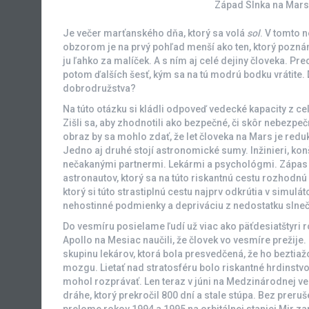
Západ Slnka na Mars
Je večer marťanského dňa, ktorý sa volá
sol
. V tomto 
obzorom je na prvý pohľad menší ako ten, ktorý pozn
ju ľahko za malíček. A s ním aj celé dejiny človeka. 
potom ďalších šesť, kým sa na tú modrú bodku vrátite. D
dobrodružstva?
Na túto otázku si kládli odpoveď vedecké kapacity z ce
Zišli sa, aby zhodnotili ako bezpečné, či skôr nebezp
obraz by sa mohlo zdať, že let človeka na Mars je redu
Jedno aj druhé stojí astronomické sumy. Inžinieri, konšt
nečakanými partnermi. Lekármi a psychológmi. Zápas 
astronautov, ktorý sa na túto riskantnú cestu rozhodn
ktorý si túto strastiplnú cestu najprv odkrútia v simul
nehostinné podmienky a depriváciu z nedostatku slnečn
Do vesmíru posielame ľudí už viac ako päťdesiatštyri 
Apollo na Mesiac naučili, že človek vo vesmíre prežije. 
skupinu lekárov, ktorá bola presvedčená, že ho beztia
mozgu. Lietať nad stratosféru bolo riskantné hrdinst
mohol rozprávať. Len teraz v júni na Medzinárodnej ve
dráhe, ktorý prekročil 800 dní a stale stúpa. Bez preruš
prelome rokov 1994 a 1995 na orbitálnej stanici Mir za