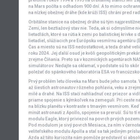
na Mars počíta s odhadom 900 dní. A to mimo ochrann
na nízkej obežnej dráhe (kde krúži ISS) chráni pred ra
Orbitálne stanice na obežnej dráhe sú tým najprestížn
Zemi, len beztiažový stav nie. Teda, ak si odmyslíme 
lietadlách, ktoré sa rútia k zemi po balistickej kriv
lietadiel, slúžiacich pre Európsku vesmírnu agentúru (
Čas a miesto sú na ISS nedostatkové, a teda drahé ve
roku 2024. Jej ďalší osud je kvôli geopolitickým pre
zrejme Číňania. Preto sa v kozmických agentúrach NA
simulátorov. Nedajte sa oklamať, v podstate sú to skôr
poležať do spánkového laboratória ESA vo francúzsk
Prvý problém letu človeka na Mars bude jeho samota. 
až šiestich astronautov rôzneho pohlavia, veku a zre
milé a drahé. Na ISS stačí nahliadnuť cez priezor a vi
priame spojenie s kýmkoľvek na zemeguli. Pri ceste n
na blízku planétu v kontraste s tmavým vesmírom. Keď
minút astronauti z Apollo, spojenie sa preruší. Sú to t
modulu Eagle, ktorý priviezol na povrch prvých pozemš
Pod modulom je sivý povrch Mesiaca, za ním v černote 
veliteľského modulu Apolla a stal sa tak jediným prísluš
Azda až táto kuriozita nám pomôže predstaviť si abso