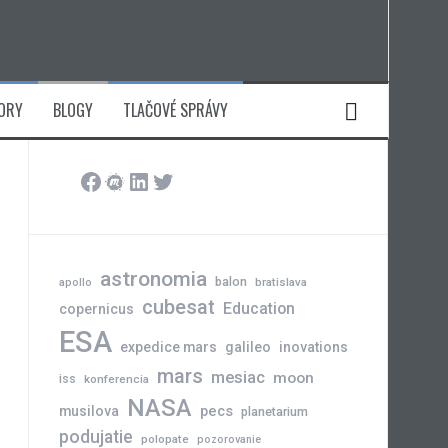
ORY
BLOGY
TLAČOVÉ SPRÁVY
Facebook
Meetup
LinkedIn
Twitter
astronomia
balon
bratislava
apollo
cubesat
Education
copernicus
ESA
expedice mars
galileo
inovations
mars
mesiac
moon
iss
konferencia
NASA
pecs
musilova
planetarium
podujatie
polopate
pozorovanie