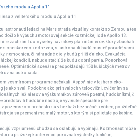
linsa z veliteľského modulu Apolla 11
u, astronauti letiaci na Mars stratia vizuálny kontakt so Zemou a ten
ac došlo k výbuchu motorovej sekcie kozmickej lode Apollo 13.
íre zachránil dômyselný návratový plán inžinierov, ktorý zbúchali
ne s oneskorenou odozvou, si astronauti budú musieť poradiť sami.
ieky, nemocnica, či náhradné diely budú príliš ďaleko. Evakuácia
chickej kondícií, nebude stačiť, že budú dobrá partia. Ponorková
nené. Optimistické scenáre predpokladajú 150 kubických metrov
trov na astronauta.
ížnom vesmírnom programe nečakali. Aspoň nie v tej heroicko-
je ako sval. Podobne ako pri svaloch v telocvični, cvičením sa
ionálnych inžinierov a výskumníkov zároveň poetmi, hudobníkmi, či
ce
predstavili hudobné nástroje vyvinuté špeciálne pre
li v pozemskom orchestri sú v beztiaži bezpečné a vôbec, použiteľné.
nástroja sa premení ma malý motor, s ktorým si polietate po kabíne.
bezpečujú vzpriamenú chôdzu sa oslabujú a vypínajú. Kozmonaut môže
vedci na pražskej konferencií porovnali výsledky funkčnej