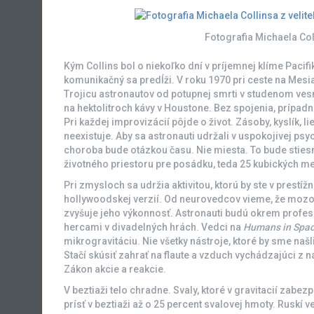
Fotografia Michaela Col
Kým Collins bol o niekoľko dní v príjemnej klíme Pacifik
komunikačný sa predĺži. V roku 1970 pri ceste na Mesi
Trojicu astronautov od potupnej smrti v studenom vesm
na hektolitroch kávy v Houstone. Bez spojenia, prípad
Pri každej improvizácií pôjde o život. Zásoby, kyslík, l
neexistuje. Aby sa astronauti udržali v uspokojivej psy
choroba bude otázkou času. Nie miesta. To bude sties
životného priestoru pre posádku, teda 25 kubických me
Pri zmysloch sa udržia aktivitou, ktorú by ste v prest
hollywoodskej verzií. Od neurovedcov vieme, že mozog 
zvyšuje jeho výkonnosť. Astronauti budú okrem profes
hercami v divadelných hrách. Vedci na
Humans in Spa
mikrogravitáciu. Nie všetky nástroje, ktoré by sme naš
Stačí skúsiť zahrať na flaute a vzduch vychádzajúci z 
Zákon akcie a reakcie.
V beztiaži telo chradne. Svaly, ktoré v gravitacií za
prísť v beztiaži až o 25 percent svalovej hmoty. Ruskí 