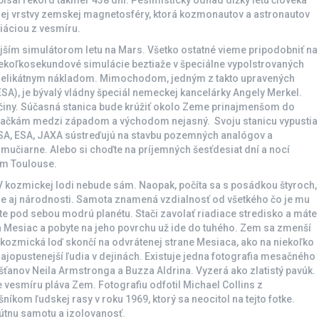
ej vrstvy zemskej magnetosféry, ktorá kozmonautov a astronautov
diáciou z vesmíru.
ejším simulátorom letu na Mars. Všetko ostatné vieme pripodobniť na
niekoľkosekundové simulácie beztiaže v špeciálne vypolstrovaných
ke s delikátnym nákladom. Mimochodom, jedným z takto upravených
ESA), je bývalý vládny špeciál nemeckej kancelárky Angely Merkel.
ličiny. Súčasná stanica bude krúžiť okolo Zeme prinajmenšom do
káračkám medzi západom a východom nejasný. Svoju stanicu vypustia
SA, ESA, JAXA sústreďujú na stavbu pozemných analógov a
 mučiarne. Alebo si choďte na príjemných šesťdesiat dní a nocí
om Toulouse.
V kozmickej lodi nebude sám. Naopak, počíta sa s posádkou štyroch,
jme aj národnosti. Samota znamená vzdialnosť od všetkého čo je mu
díte pod sebou modrú planétu. Stači zavolať riadiace stredisko a máte
a Mesiac a pobyte na jeho povrchu už ide do tuhého. Zem sa zmenší
 kozmická loď skončí na odvrátenej strane Mesiaca, ako na niekoľko
í najopustenejší ľudia v dejinách. Existuje jedna fotografia mesačného
ťanov Neila Armstronga a Buzza Aldrina. Vyzerá ako zlatistý pavúk.
vesmíru pláva Zem. Fotografiu odfotil Michael Collins z
níkom ľudskej rasy v roku 1969, ktorý sa neocitol na tejto fotke.
lútnu samotu a izolovanosť.