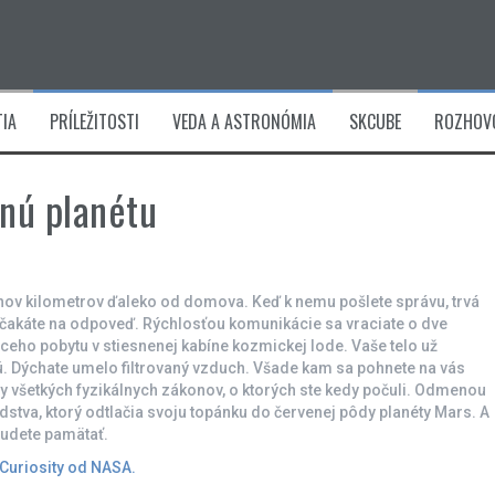
IA
PRÍLEŽITOSTI
VEDA A ASTRONÓMIA
SKCUBE
ROZHOV
nú planétu
liónov kilometrov ďaleko od domova. Keď k nemu pošlete správu, trvá
čakáte na odpoveď. Rýchlosťou komunikácie sa vraciate o dve
eho pobytu v stiesnenej kabíne kozmickej lode. Vaše telo už
nú. Dýchate umelo filtrovaný vzduch. Všade kam sa pohnete na vás
émy všetkých fyzikálnych zákonov, o ktorých ste kedy počuli. Odmenou
dstva, ktorý odtlačia svoju topánku do červenej pôdy planéty Mars. A
budete pamätať.