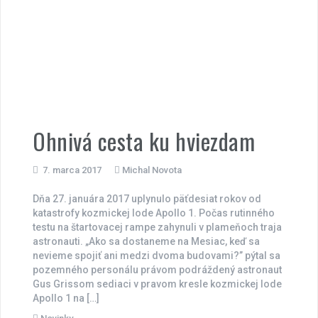
Ohnivá cesta ku hviezdam
7. marca 2017
Michal Novota
Dňa 27. januára 2017 uplynulo päťdesiat rokov od
katastrofy kozmickej lode Apollo 1. Počas rutinného
testu na štartovacej rampe zahynuli v plameňoch traja
astronauti. „Ako sa dostaneme na Mesiac, keď sa
nevieme spojiť ani medzi dvoma budovami?” pýtal sa
pozemného personálu právom podráždený astronaut
Gus Grissom sediaci v pravom kresle kozmickej lode
Apollo 1 na […]