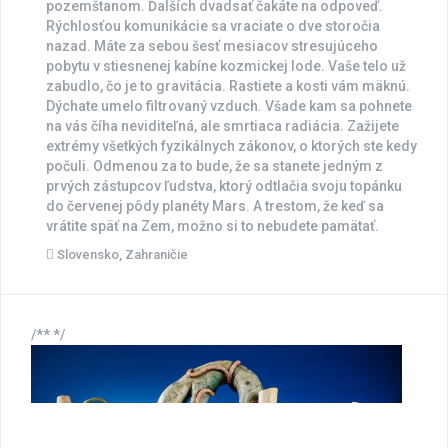
pozemštanom. Ďalších dvadsať čakáte na odpoveď.
Rýchlosťou komunikácie sa vraciate o dve storočia
nazad. Máte za sebou šesť mesiacov stresujúceho
pobytu v stiesnenej kabíne kozmickej lode. Vaše telo už
zabudlo, čo je to gravitácia. Rastiete a kosti vám mäknú.
Dýchate umelo filtrovaný vzduch. Všade kam sa pohnete
na vás číha neviditeľná, ale smrtiaca radiácia. Zažijete
extrémy všetkých fyzikálnych zákonov, o ktorých ste kedy
počuli. Odmenou za to bude, že sa stanete jedným z
prvých zástupcov ľudstva, ktorý odtlačia svoju topánku
do červenej pôdy planéty Mars. A trestom, že keď sa
vrátite späť na Zem, možno si to nebudete pamätať.
Slovensko
,
Zahraničie
/** */