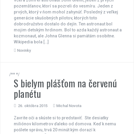
Včera zomrel astronaut John Glenn, jeden z prvých
pozemšťanov, ktorí sa pozreli do vesmíru. Jeden z
prvých, ktorý v ňom mohol zahynúť. Posledný z veľkej
generácie skušobných pilotov, ktorých toto
dobrodružstvo dostalo do dejín. Ten astronaut bol
mojim detským hrdinom. Bol to azda každý astronaut a
kozmonaut, ale Johna Glenna si pamätám osobitne.
Wikipedia bola […]
Novinky
/** */
S bielym plášťom na červenú
planétu
26. októbra 2015
Michal Novota
Zavrite oči a skúste si to predstaviť. Ste desiatky
miliónov kilometrov ďaleko od domova. Keď k nemu
pošlete správu, trvá 20 minút kým dorazí k