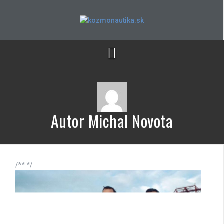
Skip
to
content
Autor
Michal Novota
/** */