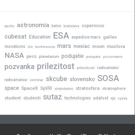
astronomia
copernicus
balon
bratislava
apollo
ESA
cubesat
Education
expedice mars
galileo
mars
mesiac
moon
inovations
musilova
iss
konferencia
NASA
podujatie
pecs
planetarium
polopate
pozorovanie
prilezitost
pozvanka
radioamater
prilezitosti
SOSA
skcube
slovensko
radioamateur
seminar
space
SpaceX
stratosfera
SpVRI
stratosphere
stratobalon
sutaz
student
studenti
technologies
udalost
vju
vyzva