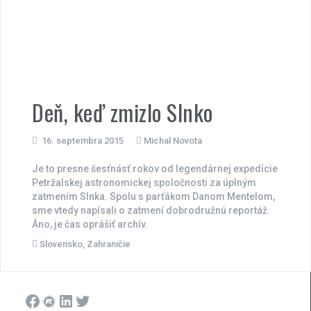
Deň, keď zmizlo Slnko
16. septembra 2015
Michal Novota
Je to presne šesťnásť rokov od legendárnej expedície
Petržalskej astronomickej spoločnosti za úplným
zatmením Slnka. Spolu s parťákom Danom Mentelom,
sme vtedy napísali o zatmení dobrodružnú reportáž.
Áno, je čas oprášiť archív.
Slovensko
,
Zahraničie
Facebook
Meetup
LinkedIn
Twitter