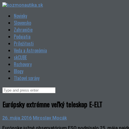
Skip
to
Novinky
content
Slovensko
Zahraničie
Podujatia
Príležitosti
Veda a Astronómia
skCUBE
Rozhovory
Blogy
Tlačové správy
Search
for:
Európsky extrémne veľký teleskop E-ELT
26. mája 2016
Miroslav Mocák
Európske južné observatórium ESO podpísalo 25. mája najdra