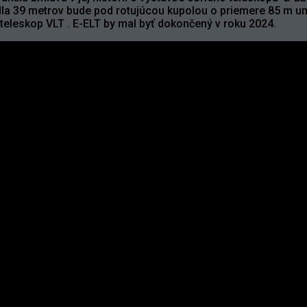
a 39 metrov bude pod rotujúcou kupolou o priemere 85 m umi
eleskop VLT . E-ELT by mal byť dokončený v roku 2024.