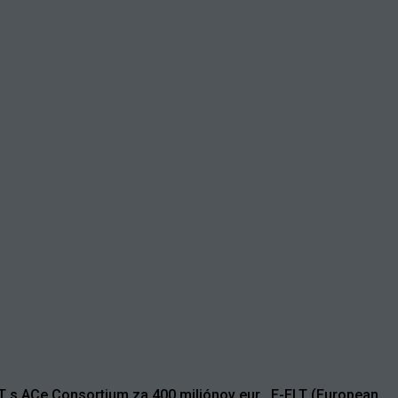
LT s ACe Consortium za 400 miliónov eur . E-ELT (European