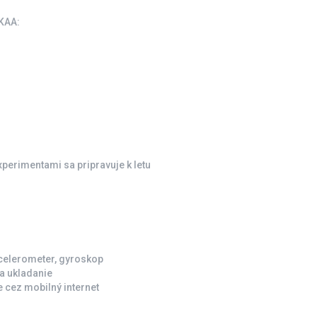
KAA:
xperimentami sa pripravuje k letu
akcelerometer, gyroskop
a ukladanie
 cez mobilný internet