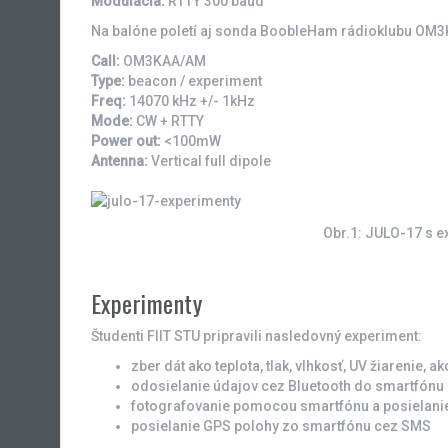
Modulácia:
RTTY 300 baud
Na balóne poletí aj sonda BoobleHam rádioklubu OM3
Call:
OM3KAA/AM
Type:
beacon / experiment
Freq:
14070 kHz +/- 1kHz
Mode:
CW + RTTY
Power out:
<100mW
Antenna:
Vertical full dipole
Obr.1: JULO-17 s e
Experimenty
Študenti FIIT STU pripravili nasledovný experiment:
zber dát ako teplota, tlak, vlhkosť, UV žiarenie, 
odosielanie údajov cez Bluetooth do smartfónu 
fotografovanie pomocou smartfónu a posielanie
posielanie GPS polohy zo smartfónu cez SMS