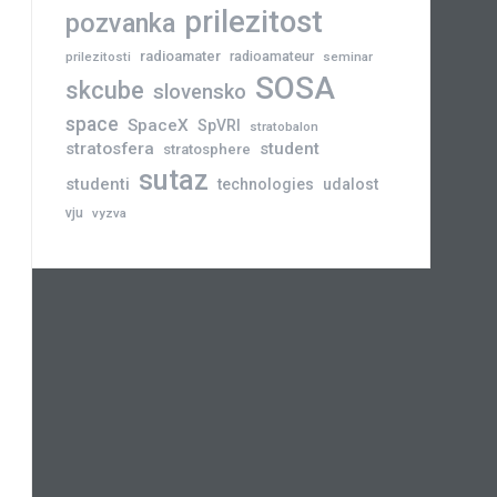
prilezitost
pozvanka
radioamater
radioamateur
prilezitosti
seminar
SOSA
skcube
slovensko
space
SpaceX
SpVRI
stratobalon
stratosfera
student
stratosphere
sutaz
studenti
technologies
udalost
vju
vyzva