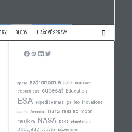
ORY
BLOGY
TLAČOVÉ SPRÁVY
Facebook
Meetup
LinkedIn
Twitter
astronomia
balon
bratislava
apollo
cubesat
Education
copernicus
ESA
expedice mars
galileo
inovations
mars
mesiac
moon
iss
konferencia
NASA
pecs
musilova
planetarium
podujatie
polopate
pozorovanie