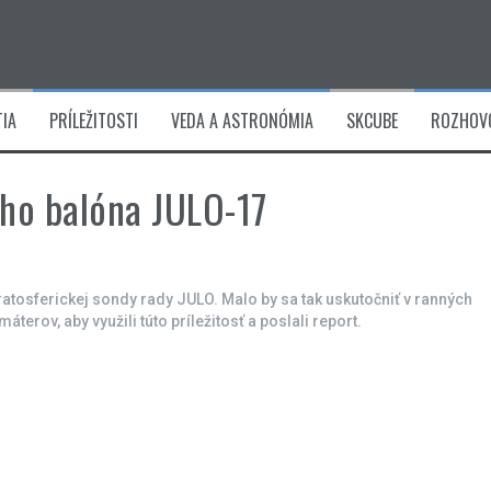
IA
PRÍLEŽITOSTI
VEDA A ASTRONÓMIA
SKCUBE
ROZHOV
ého balóna JULO-17
tratosferickej sondy rady JULO. Malo by sa tak uskutočniť v ranných
rov, aby využili túto príležitosť a poslali report.