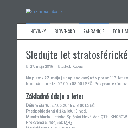
Skip
to
content
NOVINKY
SLOVENSKO
ZAHRANIČIE
PODUJAT
Sledujte let stratosférick
27. mája 2016
Jakub Kapuš
Na piatok
27. mája
je naplánovaný už v poradí 17. let s
hodinách medzi 07:00 a 08:00 LSEČ. Pozývame rádioamáte
Základné údaje o lete:
Dátum štartu:
27.05.2016 o 8:00 LSEČ
Predpokladaná dĺžka letu:
3 hod.
Miesto štartu:
Letisko Spišská Nová Ves QTH: KN08GW
Frekvencia:
434,650
MHz