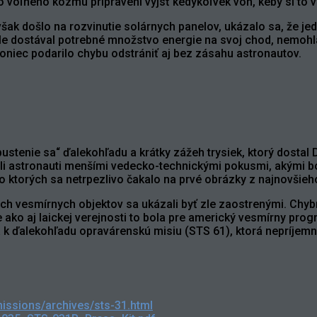
do voľného kozmu pripravení vyjsť kedykoľvek von, keby si to v
ak došlo na rozvinutie solárnych panelov, ukázalo sa, že je
ble dostával potrebné množstvo energie na svoj chod, nemohl
niec podarilo chybu odstrániť aj bez zásahu astronautov.
pustenie sa“ ďalekohľadu a krátky zážeh trysiek, ktorý dostal
vili astronauti menšími vedecko-technickými pokusmi, akými b
o ktorých sa netrpezlivo čakalo na prvé obrázky z najnovšieh
h vesmírnych objektov sa ukázali byť zle zaostrenými. Chybn
 ako aj laickej verejnosti to bola pre americký vesmírny pro
a k ďalekohľadu opravárenskú misiu (STS 61), ktorá nepríjemn
issions/archives/sts-31.html