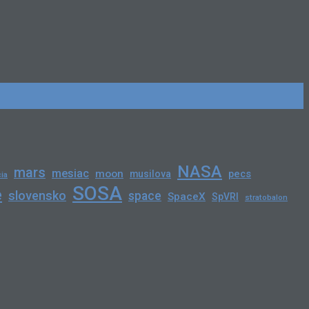
NASA
mars
mesiac
moon
pecs
musilova
ia
SOSA
e
slovensko
space
SpaceX
SpVRI
stratobalon