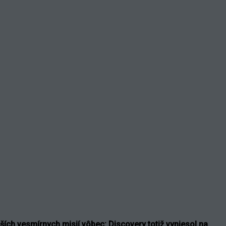
ších vesmírnych misií vôbec: Discovery totiž vyniesol na