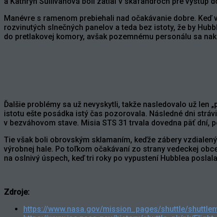
a Kathryn Sullivanová boli zatiaľ v skafandroch pre výstup 
Manévre s ramenom prebiehali nad očakávanie dobre. Keď vš
rozvinutých slnečných panelov a teda bez istoty, že by Hub
do pretlakovej komory, avšak pozemnému personálu sa nako
Ďalšie problémy sa už nevyskytli, takže nasledovalo už len „
istotu ešte posádka istý čas pozorovala. Následné dni strá
v bezváhovom stave. Misia STS 31 trvala dovedna päť dní, p
Tie však boli obrovským sklamaním, keďže zábery vzdialenýc
výrobnej hale. Po toľkom očakávaní zo strany vedeckej obce
na oslnivý úspech, keď tri roky po vypustení Hubblea poslal
Zdroje:
https://www.nasa.gov/mission_pages/shuttle/shuttlem