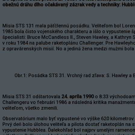
obežnú dráhu dlho očakávaný zázrak vedy a techniky: Hubbl
Misia STS 131 mala päťčlennú posádku. Veliteľom bol Loren S
1985 bola čisto vojenského charakteru a išlo o vypustenie šp
špecialisti: Bruce McCandless II., Steven Hawley, a Kathryn
v roku 1984 na palube raketoplánu Challenger. Pre Hawleyho 
z opravárenských misií. No a jediná žena medzi mužmi bol
Obr.1: Posádka STS 31. Vrchný rad zľava: S. Hawley a B
Misia STS 31 odštartovala
24. apríla 1990
o 8:33 východoamer
Challengeru vo februári 1986 a následná kritika manažmen
veliteľom, všetko zmenili.
Observatórium malo byť vypustené vo výške 620 kilometrov na
Prvý deň bolo úlohou veliteľa a pilota dostať raketoplán na
vypustenie Hubblea. Ďalekohľad bol najprv umelým rameno