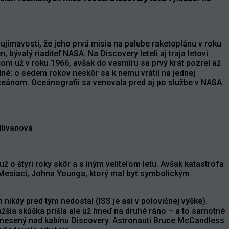
aujímavosti, že jeho prvá misia na palube raketoplánu v roku
ývalý riaditeľ NASA. Na Discovery leteli aj traja letoví
tom už v roku 1966, avšak do vesmíru sa prvý krát pozrel až
dné: o sedem rokov neskôr sa k nemu vrátil na jednej
eánom. Oceánografii sa venovala pred aj po službe v NASA.
llivanová
o štyri roky skôr a s iným veliteľom letu. Avšak katastrofa
 Mesiaci, Johna Younga, ktorý mal byť symbolickým
ikdy pred tým nedostal (ISS je asi v polovičnej výške).
ažšia skúška prišla ale už hneď na druhé ráno – a to samotné
nesený nad kabínu Discovery. Astronauti Bruce McCandless