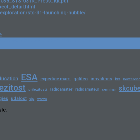
ht_035_STS-031R_Press_Kit.pdf
ect_detail.html
xploration/sts-31-launching-hubble/
e
 v oblasti diaľkového pozorovania Zeme
ESA
ducation
expedice mars
galileo
inovations
iss
konferenc
lezitost
skcub
radioamater
radioamateur
prilezitosti
seminar
gies
udalost
vju
vyzva
le.