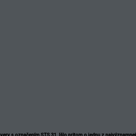
overy s označením STS 31. Išlo pritom o jednu z najvýznamnej