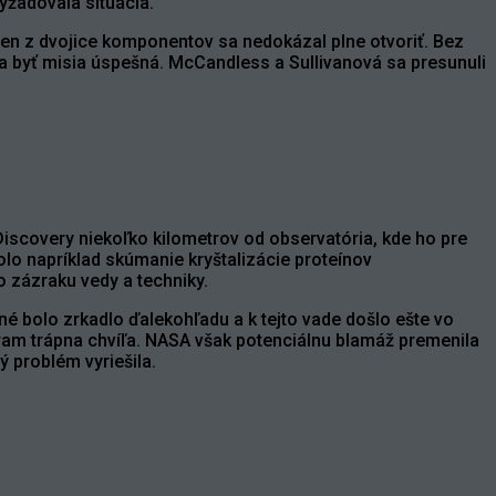
yžadovala situácia.
den z dvojice komponentov sa nedokázal plne otvoriť. Bez
a byť misia úspešná. McCandless a Sullivanová sa presunuli
 Discovery niekoľko kilometrov od observatória, kde ho pre
olo napríklad skúmanie kryštalizácie proteínov
o zázraku vedy a techniky.
é bolo zrkadlo ďalekohľadu a k tejto vade došlo ešte vo
gram trápna chvíľa. NASA však potenciálnu blamáž premenila
ý problém vyriešila.