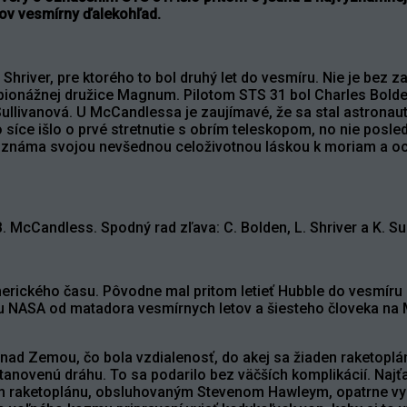
ov vesmírny ďalekohľad.
hriver, pre ktorého to bol druhý let do vesmíru. Nie je bez z
ionážnej družice Magnum. Pilotom STS 31 bol Charles Bolden, b
 Sullivanová. U McCandlessa je zaujímavé, že sa stal astronau
síce išlo o prvé stretnutie s obrím teleskopom, no nie posle
a známa svojou nevšednou celoživotnou láskou k moriam a oc
. McCandless. Spodný rad zľava: C. Bolden, L. Shriver a K. Su
ického času. Pôvodne mal pritom letieť Hubble do vesmíru už 
tu NASA od matadora vesmírnych letov a šiesteho človeka na
d Zemou, čo bola vzdialenosť, do akej sa žiaden raketoplán n
 stanovenú dráhu. To sa podarilo bez väčších komplikácií. Najť
m raketoplánu, obsluhovaným Stevenom Hawleym, opatrne vy