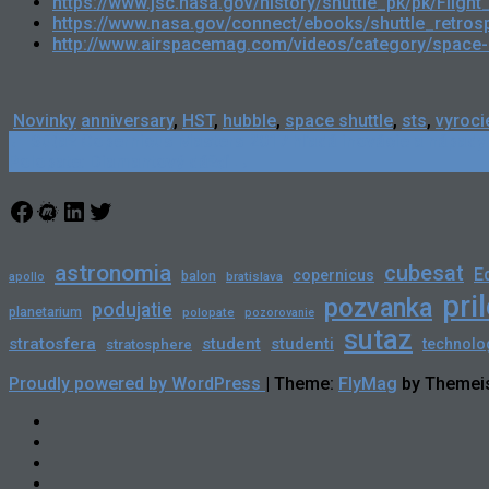
https://www.jsc.nasa.gov/history/shuttle_pk/pk/Flig
https://www.nasa.gov/connect/ebooks/shuttle_retrosp
http://www.airspacemag.com/videos/category/space-e
Novinky
anniversary
,
HST
,
hubble
,
space shuttle
,
sts
,
vyroci
Post
←
Súťaž Copernicus Masters 2017 hľadá inovácie a nápady
Polopate: Diamantový dážď
→
navigation
Facebook
Meetup
LinkedIn
Twitter
astronomia
cubesat
E
copernicus
balon
bratislava
apollo
pri
pozvanka
podujatie
planetarium
polopate
pozorovanie
sutaz
stratosfera
student
studenti
technolo
stratosphere
Proudly powered by WordPress
|
Theme:
FlyMag
by Themeis
Novinky
Slovensko
Zahraničie
Podujatia