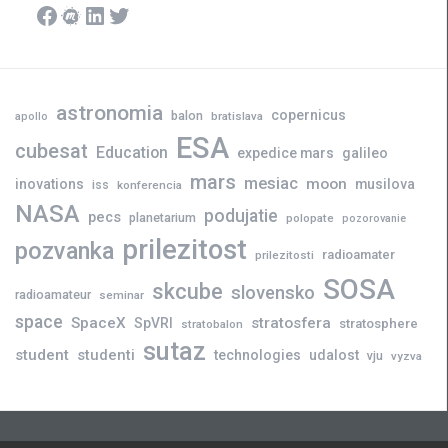
Facebook
Meetup
LinkedIn
Twitter
astronomia
copernicus
balon
bratislava
apollo
ESA
cubesat
Education
expedice mars
galileo
mars
mesiac
moon
inovations
musilova
iss
konferencia
NASA
podujatie
pecs
planetarium
polopate
pozorovanie
prilezitost
pozvanka
radioamater
prilezitosti
SOSA
skcube
slovensko
radioamateur
seminar
space
SpaceX
stratosfera
SpVRI
stratosphere
stratobalon
sutaz
student
studenti
technologies
udalost
vju
vyzva