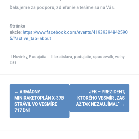
Ďakujeme za podporu, zdieľanie a tešíme sa na Vás.
Stránka
akcie:
https://www.facebook.com/events/41939394842590
5/?active_tab=about
Novinky
,
Podujatia
bratislava
,
podujatie
,
spacewalk
,
volny
cas
Post
←
ARMÁDNY
JFK – PREZIDENT,
navigation
MINIRAKETOPLÁN X-37B
KTORÉHO VESMÍR „ZAS
STRÁVIL VO VESMÍRE
AŽ TAK NEZAUJÍMAL“
→
717 DNÍ