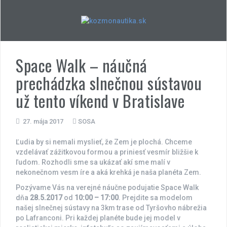
Skip
to
content
Space Walk – náučná
prechádzka slnečnou sústavou
už tento víkend v Bratislave
27. mája 2017
SOSA
Ľudia by si nemali myslieť, že Zem je plochá. Chceme
vzdelávať zážitkovou formou a priniesť vesmír bližšie k
ľudom. Rozhodli sme sa ukázať akí sme malí v
nekonečnom vesm íre a aká krehká je naša planéta Zem.
Pozývame Vás na verejné náučne podujatie Space Walk
dňa
28.5.2017
od
10:00 – 17:00
. Prejdite sa modelom
našej slnečnej sústavy na 3km trase od Tyršovho nábrežia
po Lafranconi. Pri každej planéte bude jej model v