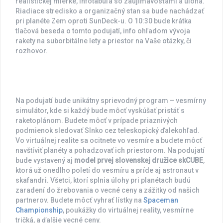
realistickej mierke, infotabuľa so zaujímavosťami a úloha.
Riadiace stredisko a organizačný stan sa bude nachádzať
pri planéte Zem oproti SunDeck-u. O 10:30 bude krátka
tlačová beseda o tomto podujatí, info ohľadom vývoja
rakety na suborbitálne lety a priestor na Vaše otázky, či
rozhovor.
Na podujatí bude unikátny sprievodný program – vesmírny
simulátor, kde si každý bude môcť vyskúšať pristáť s
raketoplánom. Budete môcť v prípade priaznivých
podmienok sledovať Slnko cez teleskopický ďalekohľad.
Vo virtuálnej realite sa ocitnete vo vesmíre a budete môcť
navštíviť planéty a pohadzovať ich priestorom. Na podujatí
bude vystavený aj
model prvej slovenskej družice skCUBE
,
ktorá už onedlho poletí do vesmíru a príde aj astronaut v
skafandri. Všetci, ktorí splnia úlohy pri planétach budú
zaradení do žrebovania o vecné ceny a zážitky od našich
partnerov. Budete môcť vyhrať lístky na
Spaceman
Championship
, poukážky do virtuálnej reality, vesmírne
tričká, a ďalšie vecné ceny.