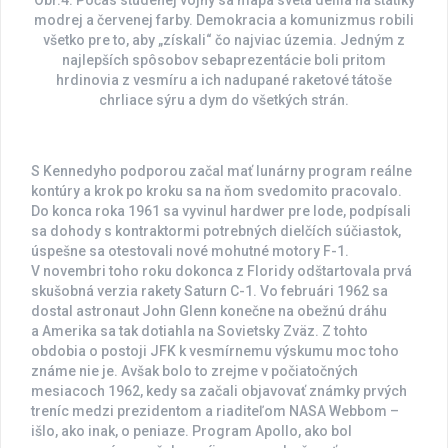
Obr.4: Počas studenej vojny sa mapa sveta delila na štátiky
modrej a červenej farby. Demokracia a komunizmus robili
všetko pre to, aby „získali“ čo najviac územia. Jedným z
najlepších spôsobov sebaprezentácie boli pritom
hrdinovia z vesmíru a ich nadupané raketové tátoše
chrliace sýru a dym do všetkých strán.
S Kennedyho podporou začal mať lunárny program reálne
kontúry a krok po kroku sa na ňom svedomito pracovalo.
Do konca roka 1961 sa vyvinul hardwer pre lode, podpísali
sa dohody s kontraktormi potrebných dielčích súčiastok,
úspešne sa otestovali nové mohutné motory F-1.
V novembri toho roku dokonca z Floridy odštartovala prvá
skušobná verzia rakety Saturn C-1. Vo februári 1962 sa
dostal astronaut John Glenn konečne na obežnú dráhu
a Amerika sa tak dotiahla na Sovietsky Zväz. Z tohto
obdobia o postoji JFK k vesmírnemu výskumu moc toho
známe nie je. Avšak bolo to zrejme v počiatočných
mesiacoch 1962, kedy sa začali objavovať známky prvých
treníc medzi prezidentom a riaditeľom NASA Webbom –
išlo, ako inak, o peniaze. Program Apollo, ako bol