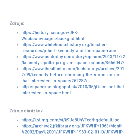
Zdroje:
https://history.nasa.gov/JFK-
Webbconv/pages/backgnd.html
https://www.whitehousehistory.org/teacher-
resources/john-f-kennedy-and-the-space-race
https://www.usatoday.com/story/opinion/2013/11/22
/kennedy-apollo-program-space-column/3666047/
https://www.theatlantic.com/technology/archive/201
2/09/kennedy-before-choosing-the-moon-im-not-
that-interested-in-space/262287/
http://spaceksc.blogspot.sk/2010/05/jfk-im-not-that-
interested-in-space.html
Zdroje obrázkov:
https://i.ytimg.com/vi/k9Ue8UhVTxo/hqdefault.jpg
https://archive2.jfklibrary.org/JFKWHP/1963/Month
%2002/Day%2001/JFKWHP-1963-02-01-D/JFKWHP-