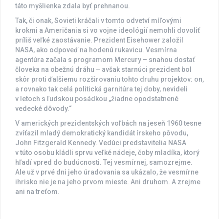
táto myšlienka zdala byť prehnanou.
Tak, či onak, Sovieti kráčali v tomto odvetví míľovými
krokmi a Američania si vo vojne ideológií nemohli dovoliť
príliš veľké zaostávanie. Prezident Eisehower založil
NASA, ako odpoveď na hodenú rukavicu. Vesmírna
agentúra začala s programom Mercury – snahou dostať
človeka na obežnú dráhu – avšak starnúci prezident bol
skôr proti ďalšiemu rozširovaniu tohto druhu projektov: on,
a rovnako tak celá politická garnitúra tej doby, nevideli
v letoch s ľudskou posádkou „žiadne opodstatnené
vedecké dôvody.“
V amerických prezidentských voľbách na jeseň 1960 tesne
zvíťazil mladý demokratický kandidát írskeho pôvodu,
John Fitzgerald Kennedy. Vedúci predstavitelia NASA
v túto osobu kládli sprvu veľké nádeje, čoby mladíka, ktorý
hľadí vpred do budúcnosti. Tej vesmírnej, samozrejme.
Ale už v prvé dni jeho úradovania sa ukázalo, že vesmírne
ihrisko nie je na jeho prvom mieste. Ani druhom. A zrejme
ani na treťom.