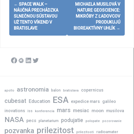
Post
←
SPACE WALK –
MICHAELA MUSILOVÁ V
navigation
NÁUČNÁ PRECHÁDZKA
NATURE GEOSCIENCE:
SLNEČNOU SÚSTAVOU
MIKRÓBY Z ĽADOVCOV
UŽ TENTO VÍKEND V
PRODUKUJÚ
BRATISLAVE
BIOREAKTÍVNY UHLÍK
→
Facebook
Meetup
LinkedIn
Twitter
astronomia
copernicus
balon
bratislava
apollo
ESA
cubesat
Education
expedice mars
galileo
mars
mesiac
moon
inovations
musilova
iss
konferencia
NASA
podujatie
pecs
planetarium
polopate
pozorovanie
prilezitost
pozvanka
radioamater
prilezitosti