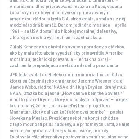
ďalší šok, tentokrát vojensko-politického charakteru –
Američanmi dlho pripravovaná invázia na Kubu, vedená
kubánskymi exilovými bojovníkmi pripravovanými
americkou vládou a krytá CIA, stroskotala, a stala sa z nej
medzinárodná blamáž. Behom jediného mesiaca – apríla
1961 – sa USA dostali do hlbokej morálnej defenzívy,
z ktorej ich mohla vytrhnúť len razantná akcia.
Zúfalý Kennedy sa obrátil na svojich poradcov s otázkou,
ako by mala táto akcia vypadať, aby prinavrátila Amerike
morálnu aj technickú prevahu a – len tak na okraj –
zachránila prepadajúcu sa vládu mladého prezidenta.
JFK teda zvolal do Bieleho domu mimoriadnu schôdzu,
ktorej sa účastnil jeho chránenec Jerome Wiesner, ďalej
James Webb, riaditeľ NASA a dr. Hugh Dryden, druhý muž
NASA. Otázka bola jasná: „How can we beat the Soviets?“
A bol to práve Dryden, ktorý mu poskytol odpoveď – projekt
tak mohutný, že bol „porovnateľný len s projektom
Manhattan, ktorý dal vzniknúť atómovej bombe“ – poslať
človeka na Mesiac. Prezident nebol na konci schôdze
z tejto možnosti príliš nadšený, ale prítomných uistil, že niet
ničoho, čo by malo v danej situácii väčšej priority.
Existovala ešte alternatíva postavenia vesmírnej stanice na