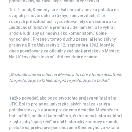
pomenovaný, sa začal nepríjemne predražovať.
Tak, či onak, Kennedy sa začal chovať viac ako politik a na
svojich príhovoroch na rôznych univerzitách, či pri
rôznych príležitostiach vyzdvihoval lety do vesmíru ako
„budúcnosť ľudstva“ a premisu „ide nám len o to vyhrať
srdcia ľudí, aby sa nedávali ko komunistom,“ úplne
vynechával. Presne v tomto duchu zaznel aj jeho slávny
prejav na Rice University z 12. septembra 1962, ktorý je
dnes považovaný za oficiálny začiatok pretekov o Mesiac.
Najkľúčovejšie slová sú už dnes dobre známe:
„Rozhodli sme sa letieť na Mesiac a to ešte v tomto desaťročí.
Nie preto, že je to ľahké, ale práve preto, že je to ťažké.“
Ťažko povedať, ako posolstvo tohto prejavu vnímal sám
JFK. Bol to prejav na univerzite, akých mal za kariéru
politika stovky a v úrade prezidenta desiatky. Možnože to
boli médiá, politickí komentátori, či dokonca historici, ktorí
z tejto „obyčajnej reči“ urobil historický zlomový okamih;
pretože najprekvapivejšie chovanie Kennedyho vo vzťahu