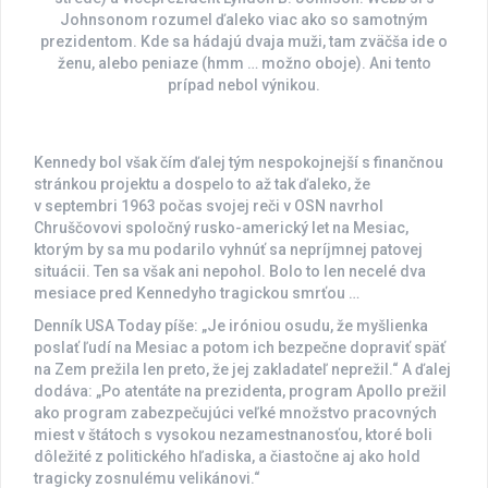
Johnsonom rozumel ďaleko viac ako so samotným
prezidentom. Kde sa hádajú dvaja muži, tam zväčša ide o
ženu, alebo peniaze (hmm … možno oboje). Ani tento
prípad nebol výnikou.
Kennedy bol však čím ďalej tým nespokojnejší s finančnou
stránkou projektu a dospelo to až tak ďaleko, že
v septembri 1963 počas svojej reči v OSN navrhol
Chruščovovi spoločný rusko-americký let na Mesiac,
ktorým by sa mu podarilo vyhnúť sa nepríjmnej patovej
situácii. Ten sa však ani nepohol. Bolo to len necelé dva
mesiace pred Kennedyho tragickou smrťou …
Denník USA Today píše: „Je iróniou osudu, že myšlienka
poslať ľudí na Mesiac a potom ich bezpečne dopraviť späť
na Zem prežila len preto, že jej zakladateľ neprežil.“ A ďalej
dodáva: „Po atentáte na prezidenta, program Apollo prežil
ako program zabezpečujúci veľké množstvo pracovných
miest v štátoch s vysokou nezamestnanosťou, ktoré boli
dôležité z politického hľadiska, a čiastočne aj ako hold
tragicky zosnulému velikánovi.“