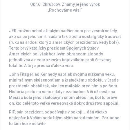
Obr.6: Chruščov. Známy je jeho výrok
„Pochováme vás!“
JFK možno nebol až takým nadšencom pre vesmírne lety,
ako sa po jeho smrti začalo tak trochu nostalgicky tradovať
(ruku na srdce: ktorý z amerických prezidentov kedy bol?).
Tento prvý katolícky prezident Spojených Štátov
Amerických bol však horlivým obrancom slobody
jednotlivca a neohrozeným bojovníkom proti červenej
totalite. A to je predsa ďaleko viac.
John Fitzgerlad Kennedy napriek svojmu nízkemu veku,
minimálnym skúsenostiam a kratučkému obdobiu v úrade
prezidenta obstál tak, ako len málokto pred ním a po ňom.
História preto na neho nikdy nezabudne. A či už cesta na
Mesiac bola jeho skutočným snom alebo nie, bol to práve
on, kto celé toto veľké verneovské dobrodružstvo započal.
RIP, pán prezident, odpočívajte v pokoji … ááá všetko
najlepšie k Vašim nedožitým stým narodeninám. Poriadne
to tam hore oslávte.