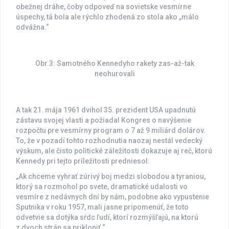
obežnej dráhe, čoby odpoveď na sovietske vesmírne
úspechy, tá bola ale rýchlo zhodená zo stola ako „málo
odvážna.“
Obr.3: Samotného Kennedyho rakety zas-až-tak
neohurovali
A tak 21. mája 1961 dvihol 35. prezident USA upadnutú
zástavu svojej vlasti a požiadal Kongres o navýšenie
rozpočtu pre vesmírny program o 7 až 9 miliárd dolárov.
To, že v pozadí tohto rozhodnutia naozaj nestál vedecký
výskum, ale čisto politické záležitosti dokazuje aj reč, ktorú
Kennedy pri tejto príležitosti predniesol:
„Ak chceme vyhrať zúrivý boj medzi slobodou a tyraniou,
ktorý sa rozmohol po svete, dramatické udalosti vo
vesmíre z nedávnych dní by nám, podobne ako vypustenie
Sputnika v roku 1957, mali jasne pripomenúť, že toto
odvetvie sa dotýka sŕdc ľudí, ktorí rozmýšľajú, na ktorú
z dvoch strán sa prikloniť.“