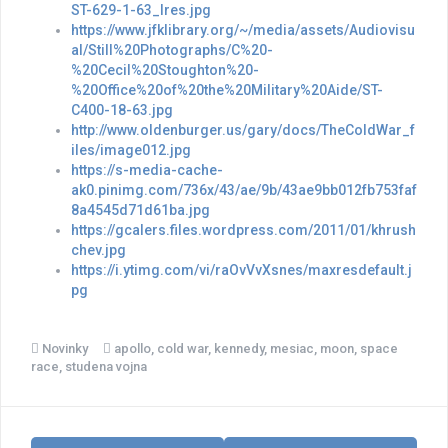
ST-629-1-63_lres.jpg
https://www.jfklibrary.org/~/media/assets/Audiovisu
al/Still%20Photographs/C%20-
%20Cecil%20Stoughton%20-
%20Office%20of%20the%20Military%20Aide/ST-
C400-18-63.jpg
http://www.oldenburger.us/gary/docs/TheColdWar_f
iles/image012.jpg
https://s-media-cache-
ak0.pinimg.com/736x/43/ae/9b/43ae9bb012fb753faf
8a4545d71d61ba.jpg
https://gcalers.files.wordpress.com/2011/01/khrush
chev.jpg
https://i.ytimg.com/vi/raOvVvXsnes/maxresdefault.j
pg
Novinky
apollo
,
cold war
,
kennedy
,
mesiac
,
moon
,
space
race
,
studena vojna