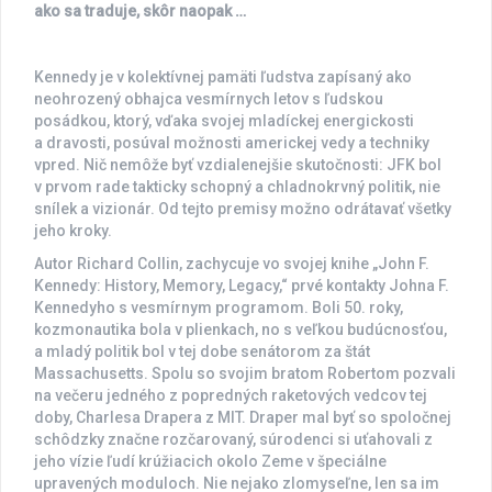
ako sa traduje, skôr naopak …
Kennedy je v kolektívnej pamäti ľudstva zapísaný ako
neohrozený obhajca vesmírnych letov s ľudskou
posádkou, ktorý, vďaka svojej mladíckej energickosti
a dravosti, posúval možnosti americkej vedy a techniky
vpred. Nič nemôže byť vzdialenejšie skutočnosti: JFK bol
v prvom rade takticky schopný a chladnokrvný politik, nie
snílek a vizionár. Od tejto premisy možno odrátavať všetky
jeho kroky.
Autor Richard Collin, zachycuje vo svojej knihe „John F.
Kennedy: History, Memory, Legacy,“ prvé kontakty Johna F.
Kennedyho s vesmírnym programom. Boli 50. roky,
kozmonautika bola v plienkach, no s veľkou budúcnosťou,
a mladý politik bol v tej dobe senátorom za štát
Massachusetts. Spolu so svojim bratom Robertom pozvali
na večeru jedného z popredných raketových vedcov tej
doby, Charlesa Drapera z MIT. Draper mal byť so spoločnej
schôdzky značne rozčarovaný, súrodenci si uťahovali z
jeho vízie ľudí krúžiacich okolo Zeme v špeciálne
upravených moduloch. Nie nejako zlomyseľne, len sa im