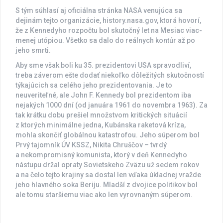
S tým súhlasí aj oficiálna stránka NASA venujúca sa
dejinám tejto organizácie, history.nasa.gov, ktorá hovorí,
že z Kennedyho rozpočtu bol skutočný let na Mesiac viac-
menej utópiou. Všetko sa dalo do reálnych kontúr až po
jeho smrti.
Aby sme však boli ku 35. prezidentovi USA spravodliví,
treba záverom ešte dodať niekoľko dôležitých skutočností
týkajúcich sa celého jeho prezidentovania. Je to
neuveriteľné, ale John F. Kennedy bol prezidentom iba
nejakých 1000 dní (od januára 1961 do novembra 1963). Za
tak krátku dobu prešiel množstvom kritických situácií
z ktorých minimálne jedna, Kubánska raketová kríza,
mohla skončiť globálnou katastrofou. Jeho súperom bol
Prvý tajomník ÚV KSSZ, Nikita Chruščov – tvrdý
a nekompromisný komunista, ktorý v deň Kennedyho
nástupu držal opraty Sovietskeho Zväzu už sedem rokov
a na čelo tejto krajiny sa dostal len vďaka úkladnej vražde
jeho hlavného soka Beriju. Mladší z dvojice politikov bol
ale tomu staršiemu viac ako len vyrovnaným súperom.