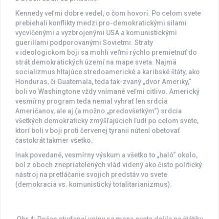
Kennedy veľmi dobre vedel, o čom hovorí. Po celom svete
prebiehali konflikty medzi pro-demokratickými silami
vycvičenými a vyzbrojenými USA a komunistickými
guerillami podporovanými Sovietmi. Straty
v ideologickom boji sa mohli veľmi rýchlo premietnuť do
strát demokratických území na mape sveta. Najmä
socializmus hltajúce stredoamerické a karibské štáty, ako
Honduras, či Guatemala, teda tak-zvaný „dvor Ameriky,“
boli vo Washingtone vždy vnímané veľmi citlivo. Americký
vesmírny program teda nemal vyhrať len srdcia
Američanov, ale aj (a možno „predovšetkým“) srdcia
všetkých demokraticky zmýšľajúcich ľudí po celom svete,
ktorí boli v boji proti červenej tyranii nútení obetovať
častokrát takmer všetko.
Inak povedané, vesmírny výskum a všetko to „haló“ okolo,
bol z oboch znepriatelených vlád videný ako čisto politický
nástroj na pretláčanie svojich predstáv vo svete
(demokracia vs. komunistický totalitarianizmus).