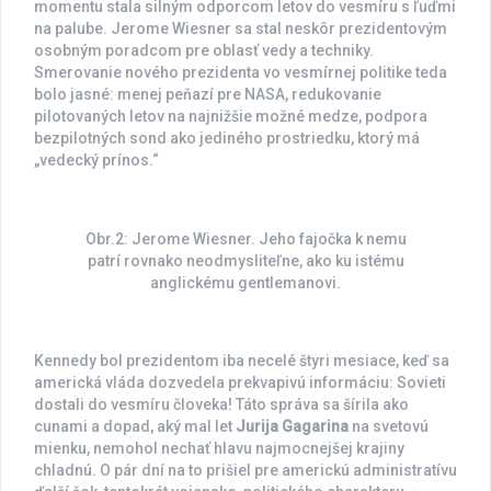
momentu stala silným odporcom letov do vesmíru s ľuďmi
na palube. Jerome Wiesner sa stal neskôr prezidentovým
osobným poradcom pre oblasť vedy a techniky.
Smerovanie nového prezidenta vo vesmírnej politike teda
bolo jasné: menej peňazí pre NASA, redukovanie
pilotovaných letov na najnižšie možné medze, podpora
bezpilotných sond ako jediného prostriedku, ktorý má
„vedecký prínos.“
Obr.2: Jerome Wiesner. Jeho fajočka k nemu
patrí rovnako neodmysliteľne, ako ku istému
anglickému gentlemanovi.
Kennedy bol prezidentom iba necelé štyri mesiace, keď sa
americká vláda dozvedela prekvapivú informáciu: Sovieti
dostali do vesmíru človeka! Táto správa sa šírila ako
cunami a dopad, aký mal let
Jurija Gagarina
na svetovú
mienku, nemohol nechať hlavu najmocnejšej krajiny
chladnú. O pár dní na to prišiel pre americkú administratívu