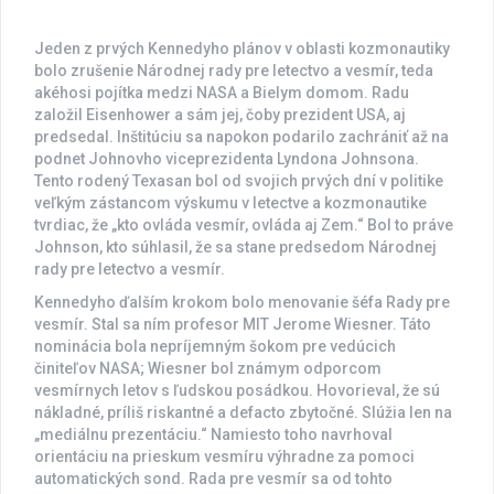
Jeden z prvých Kennedyho plánov v oblasti kozmonautiky
bolo zrušenie Národnej rady pre letectvo a vesmír, teda
akéhosi pojítka medzi NASA a Bielym domom. Radu
založil Eisenhower a sám jej, čoby prezident USA, aj
predsedal. Inštitúciu sa napokon podarilo zachrániť až na
podnet Johnovho viceprezidenta Lyndona Johnsona.
Tento rodený Texasan bol od svojich prvých dní v politike
veľkým zástancom výskumu v letectve a kozmonautike
tvrdiac, že „kto ovláda vesmír, ovláda aj Zem.“ Bol to práve
Johnson, kto súhlasil, že sa stane predsedom Národnej
rady pre letectvo a vesmír.
Kennedyho ďalším krokom bolo menovanie šéfa Rady pre
vesmír. Stal sa ním profesor MIT Jerome Wiesner. Táto
nominácia bola nepríjemným šokom pre vedúcich
činiteľov NASA; Wiesner bol známym odporcom
vesmírnych letov s ľudskou posádkou. Hovorieval, že sú
nákladné, príliš riskantné a defacto zbytočné. Slúžia len na
„mediálnu prezentáciu.“ Namiesto toho navrhoval
orientáciu na prieskum vesmíru výhradne za pomoci
automatických sond. Rada pre vesmír sa od tohto