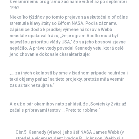
k vesmírnemu programu začíname vidieť až po septembri
1962.
Niekoľko týždňov po tomto prejave sa uskutočnilo oficálne
stretnutie hlavy štáty so šéfom NASA. Podľa záznamu
zápisnice došlo k prudkej výmene názorov a Webb
neustále opakoval frázu, „že program Apollo musí byť
najvyššou prioritou vlády USA,“ čo sa jeho bossovi zjavne
nepáčilo. A práve vtedy povedal Kennedy vetu, ktorá celé
jeho chovanie dokonale charakterizuje:
„… za iných okolností by sme v žiadnom prípade neutrácali
také objemy peňazí na tieto projekty, pretože mňa vesmír
zas až tak nezaujíma.“
Ale už o pár okamihov nato zahlásil, že „Sovietsky Zväz už
začal s prípravami testov … Preto to robíme.“
Obr.5: Kennedy (vľavo), jeho šéf NASA James Webb (v
strede) a viceprezident Lyndon B. Johnson. Webb si s