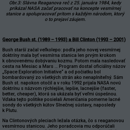
Obr.3: Slávna Reaganova reč z 25. januára 1984, kedy
prikázal NASA začať pracovať na koncepte vesmírnej
stanice a spolupracovať pritom s každým národom, ktorý
o to prejaví záujem.
George Bush st. (1989 – 1993) a Bill Clinton (1993 – 2001)
Bush starší začal veľkolepo: podľa jeho novej vesmírnej
doktríny mala byť vesmírna stanica len prvým krokom
k obnovenému dobývaniu kozmu. Potom mala nasledovať
cesta na Mesiac a Mars … Program dostal oficiálny názov
„Space Exploration Initiative“ a od počiatku bol
bombardovaný zo všetkých strán ako nenaplniteľný. Sám
Bush st. napokon otočil a v roku 1992 prijala NASA novú
doktrínu s názvom rýchlejšie, lepšie, lacnejšie (faster,
better, cheaper), ktorá sa ukázala byť veľmi úspešnou.
Vďaka tejto politike posielali Američania pomerne lacné
sondy do všetkých kútov Slnečnej sústavy, naposledy
k Plutu.
Na Clintonových pleciach ležala otázka, čo s reaganovou
vesmírnou stanicou. Jeho poradcovia mu odporúčali