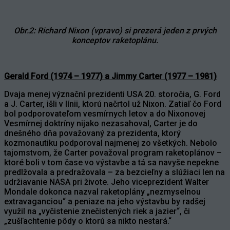
Obr.2: Richard Nixon (vpravo) si prezerá jeden z prvých
konceptov raketoplánu.
Gerald Ford (1974 – 1977) a Jimmy Carter (1977 – 1981)
Dvaja menej význační prezidenti USA 20. storočia, G. Ford
a J. Carter, išli v línii, ktorú načrtol už Nixon. Zatiaľ čo Ford
bol podporovateľom vesmírnych letov a do Nixonovej
Vesmírnej doktríny nijako nezasahoval, Carter je do
dnešného dňa považovaný za prezidenta, ktorý
kozmonautiku podporoval najmenej zo všetkých. Nebolo
tajomstvom, že Carter považoval program raketoplánov –
ktoré boli v tom čase vo výstavbe a tá sa navyše nepekne
predlžovala a predražovala – za bezcieľny a slúžiaci len na
udržiavanie NASA pri živote. Jeho viceprezident Walter
Mondale dokonca nazval raketoplány „nezmyselnou
extravaganciou“ a peniaze na jeho výstavbu by radšej
využil na „vyčistenie znečistených riek a jazier“, či
„zušľachtenie pôdy o ktorú sa nikto nestará.“