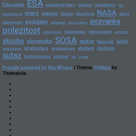
ESA
Education
expedice mars
galileo
inovations
iss
NASA
mars
mesiac
moon
pecs
musilova
konferencia
pozvanka
podujatie
planetarium
polopate
pozorovanie
prilezitost
radioamater
radioamateur
prilezitosti
seminar
SOSA
skcube
slovensko
space
SpaceX
SpVRI
stratosfera
student
studenti
stratosphere
stratobalon
sutaz
technologies
udalost
vju
vyzva
Proudly powered by WordPress
|
Theme:
FlyMag
by
Themeisle.
Novinky
Slovensko
Zahraničie
Podujatia
Príležitosti
Veda
a
skCUBE
Astronómia
Rozhovory
Blogy
Tlačové