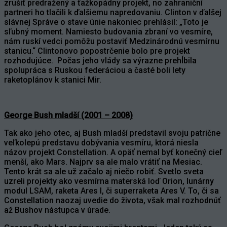
zrušiť predražený a ťažkopádny projekt, no zahraniční
partneri ho tlačili k ďalšiemu napredovaniu. Clinton v ďalšej
slávnej Správe o stave únie nakoniec prehlásil: „Toto je
sľubný moment. Namiesto budovania zbraní vo vesmíre,
nám ruskí vedci pomôžu postaviť Medzinárodnú vesmírnu
stanicu.“ Clintonovo popostrčenie bolo pre projekt
rozhodujúce. Počas jeho vlády sa výrazne prehĺbila
spolupráca s Ruskou federáciou a časté boli lety
raketoplánov k stanici Mir.
George Bush mladší (2001 – 2008)
Tak ako jeho otec, aj Bush mladší predstavil svoju patrične
veľkolepú predstavu dobývania vesmíru, ktorá niesla
názov projekt Constellation. A opäť nemal byť konečný cieľ
menší, ako Mars. Najprv sa ale malo vrátiť na Mesiac.
Tento krát sa ale už začalo aj niečo robiť. Svetlo sveta
uzreli projekty ako vesmírna materská loď Orion, lunárny
modul LSAM, raketa Ares I, či superraketa Ares V. To, či sa
Constellation naozaj uvedie do života, však mal rozhodnúť
až Bushov nástupca v úrade.