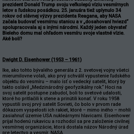
prezident Donald Trump svoju veľkolepú víziu vesmírnych
letov s ľudskou posádkou. 25. januára tiež uplynulo 34
rokov od slávnej výzvy prezidenta Reagana, aby NASA
začala budovať vesmírnu stanicu a v „dosahovaní hviezd“
spolupracovala aj s inými národmi. Každý jeden obyvateľ
Bieleho domu mal ohľadom vesmíru svoje vlastné vízie.
Aké boli?
Dwight D. Eisenhower (1953 – 1961)
Ike, ako tohto bývalého generála z 2. svetovej vojny všetci
mierumilovne volali, ako prvý schválil vypustenie ľudského
objektu do vesmíru – malo ísť o vedecký satelit, ktorý by
takto oslávil „Medzinárodný geofyzikálny rok.“ Hoci na
svoj satelit postupne zabudol, boli to svetové udalosti,
ktoré ho pritlačili k stene a prinútili konať. V roku 1958
vypustili svoj prvý satelit Sovieti, čo bolo v prvom rade
dôkazom vyspelosti ich rakiet, ktoré – mimo iného – mohli
zasiahnuť územie USA nukleárnymi hlavicami. Eisenhower
prijal hodenú rukavicu a rozhodol sa pre založenie civilnej
vesmírnej organizácie, ktorá dostala názov Národný úrad
pre letectvo a vesmír, NASA.