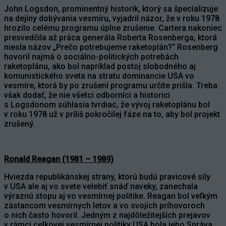
John Logsdon, prominentný historik, ktorý sa špecializuje
na dejiny dobývania vesmíru, vyjadril názor, že v roku 1978
hrozilo celému programu úplne zrušenie. Cartera nakoniec
presvedčila až práca generála Roberta Rosenberga, ktorá
niesla názov „Prečo potrebujeme raketoplán?“ Rosenberg
hovoril najmä o sociálno-politických potrebách
raketoplánu, ako bol napríklad postoj slobodného aj
komunistického sveta na stratu dominancie USA vo
vesmíre, ktorá by po zrušení programu určite prišla. Treba
však dodať, že nie všetci odborníci a historici
s Logsdonom súhlasia tvrdiac, že vývoj raketoplánu bol
v roku 1978 už v príliš pokročilej fáze na to, aby bol projekt
zrušený.
Ronald Reagan (1981 – 1989)
Hviezda republikánskej strany, ktorú budú pravicové sily
v USA ale aj vo svete velebiť snáď naveky, zanechala
výraznú stopu aj vo vesmírnej politike. Reagan bol veľkým
zástancom vesmírnych letov a vo svojich príhovoroch
o nich často hovoril. Jedným z najdôležitejších prejavov
v rámci celkovej vesmírnej politiky USA bola jeho Správa