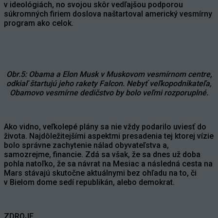
v ideológiách, no svojou skôr vedľajšou podporou
súkromných firiem doslova naštartoval americký vesmírny
program ako celok.
Obr.5: Obama a Elon Musk v Muskovom vesmírnom centre,
odkiaľ štartujú jeho rakety Falcon. Nebyť veľkopodnikateľa,
Obamovo vesmírne dedičstvo by bolo veľmi rozporuplné.
Ako vidno, veľkolepé plány sa nie vždy podarilo uviesť do
života. Najdôležitejšími aspektmi presadenia tej ktorej vízie
bolo správne zachytenie nálad obyvateľstva a,
samozrejme, financie. Zdá sa však, že sa dnes už doba
pohla natoľko, že sa návrat na Mesiac a následná cesta na
Mars stávajú skutočne aktuálnymi bez ohľadu na to, či
v Bielom dome sedí republikán, alebo demokrat.
ZDROJE