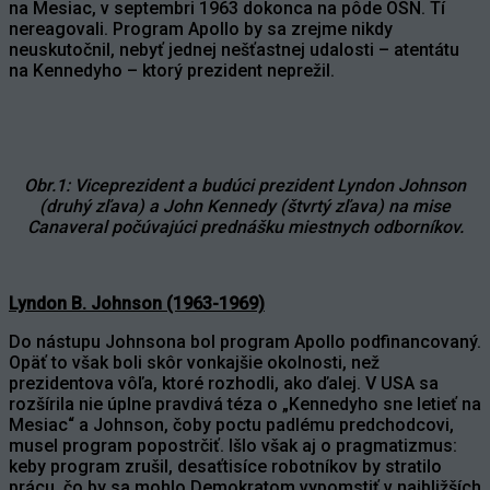
na Mesiac, v septembri 1963 dokonca na pôde OSN. Tí
nereagovali. Program Apollo by sa zrejme nikdy
neuskutočnil, nebyť jednej nešťastnej udalosti – atentátu
na Kennedyho – ktorý prezident neprežil.
Obr.1: Viceprezident a budúci prezident Lyndon Johnson
(druhý zľava) a John Kennedy (štvrtý zľava) na mise
Canaveral počúvajúci prednášku miestnych odborníkov.
Lyndon B. Johnson (1963-1969)
Do nástupu Johnsona bol program Apollo podfinancovaný.
Opäť to však boli skôr vonkajšie okolnosti, než
prezidentova vôľa, ktoré rozhodli, ako ďalej. V USA sa
rozšírila nie úplne pravdivá téza o „Kennedyho sne letieť na
Mesiac“ a Johnson, čoby poctu padlému predchodcovi,
musel program popostrčiť. Išlo však aj o pragmatizmus:
keby program zrušil, desaťtisíce robotníkov by stratilo
prácu, čo by sa mohlo Demokratom vypomstiť v najbližších