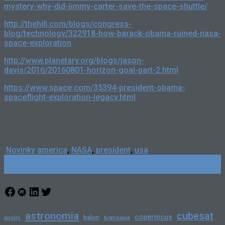
mystery-why-did-jimmy-carter-save-the-space-shuttle/
http://thehill.com/blogs/congress-
blog/technology/322918-how-barack-obama-ruined-nasa-
space-exploration
http://www.planetary.org/blogs/jason-
davis/2016/20160801-horizon-goal-part-2.html
https://www.space.com/35394-president-obama-
spaceflight-exploration-legacy.html
Novinky
america
,
NASA
,
president
,
usa
Post
←
Blog našej MARSONAUTKY už čoskoro!
40. rokov od štartu 1. československého kozmonauta
→
navigation
Facebook
Meetup
LinkedIn
Twitter
astronomia
cubesat
copernicus
balon
bratislava
apollo