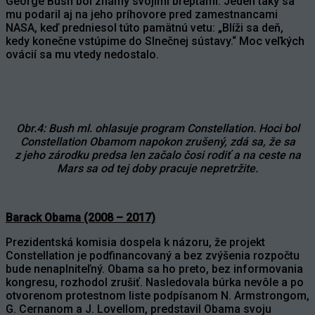
George Bush bol známy svojimi breptami. Jeden taký sa
mu podaril aj na jeho príhovore pred zamestnancami
NASA, keď predniesol túto pamätnú vetu: „Blíži sa deň,
kedy konečne vstúpime do Slnečnej sústavy.“ Moc veľkých
ovácií sa mu vtedy nedostalo.
Obr.4: Bush ml. ohlasuje program Constellation. Hoci bol
Constellation Obamom napokon zrušený, zdá sa, že sa
z jeho zárodku predsa len začalo čosi rodiť a na ceste na
Mars sa od tej doby pracuje nepretržite.
Barack Obama (2008 – 2017)
Prezidentská komisia dospela k názoru, že projekt
Constellation je podfinancovaný a bez zvýšenia rozpočtu
bude nenaplniteľný. Obama sa ho preto, bez informovania
kongresu, rozhodol zrušiť. Nasledovala búrka nevôle a po
otvorenom protestnom liste podpísanom N. Armstrongom,
G. Cernanom a J. Lovellom, predstavil Obama svoju