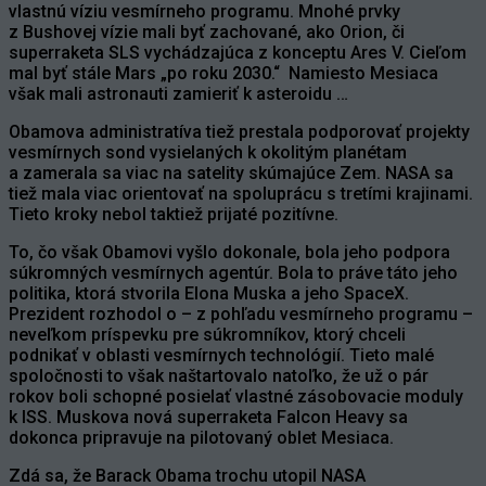
vlastnú víziu vesmírneho programu. Mnohé prvky
z Bushovej vízie mali byť zachované, ako Orion, či
superraketa SLS vychádzajúca z konceptu Ares V. Cieľom
mal byť stále Mars „po roku 2030.“ Namiesto Mesiaca
však mali astronauti zamieriť k asteroidu …
Obamova administratíva tiež prestala podporovať projekty
vesmírnych sond vysielaných k okolitým planétam
a zamerala sa viac na satelity skúmajúce Zem. NASA sa
tiež mala viac orientovať na spoluprácu s tretími krajinami.
Tieto kroky nebol taktiež prijaté pozitívne.
To, čo však Obamovi vyšlo dokonale, bola jeho podpora
súkromných vesmírnych agentúr. Bola to práve táto jeho
politika, ktorá stvorila Elona Muska a jeho SpaceX.
Prezident rozhodol o – z pohľadu vesmírneho programu –
neveľkom príspevku pre súkromníkov, ktorý chceli
podnikať v oblasti vesmírnych technológií. Tieto malé
spoločnosti to však naštartovalo natoľko, že už o pár
rokov boli schopné posielať vlastné zásobovacie moduly
k ISS. Muskova nová superraketa Falcon Heavy sa
dokonca pripravuje na pilotovaný oblet Mesiaca.
Zdá sa, že Barack Obama trochu utopil NASA