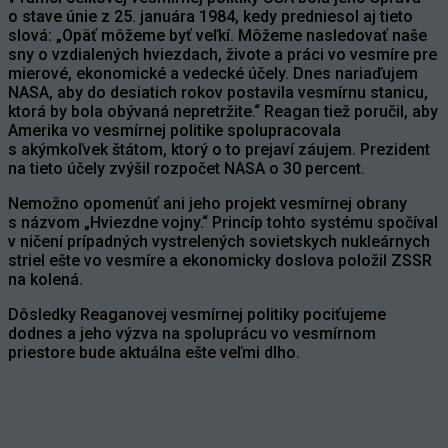
o stave únie z 25. januára 1984, kedy predniesol aj tieto
slová: „Opäť môžeme byť veľkí. Môžeme nasledovať naše
sny o vzdialených hviezdach, živote a práci vo vesmíre pre
mierové, ekonomické a vedecké účely. Dnes nariaďujem
NASA, aby do desiatich rokov postavila vesmírnu stanicu,
ktorá by bola obývaná nepretržite.“ Reagan tiež poručil, aby
Amerika vo vesmírnej politike spolupracovala
s akýmkoľvek štátom, ktorý o to prejaví záujem. Prezident
na tieto účely zvýšil rozpočet NASA o 30 percent.
Nemožno opomenúť ani jeho projekt vesmírnej obrany
s názvom „Hviezdne vojny.“ Princíp tohto systému spočíval
v ničení prípadných vystrelených sovietskych nukleárnych
striel ešte vo vesmíre a ekonomicky doslova položil ZSSR
na kolená.
Dôsledky Reaganovej vesmírnej politiky pociťujeme
dodnes a jeho výzva na spoluprácu vo vesmírnom
priestore bude aktuálna ešte veľmi dlho.