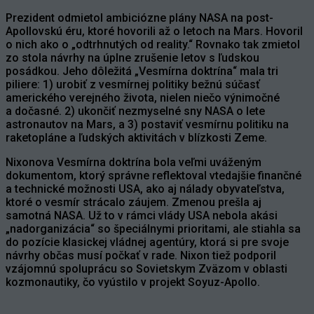
Prezident odmietol ambiciózne plány NASA na post-
Apollovskú éru, ktoré hovorili až o letoch na Mars. Hovoril
o nich ako o „odtrhnutých od reality.“ Rovnako tak zmietol
zo stola návrhy na úplne zrušenie letov s ľudskou
posádkou. Jeho dôležitá „Vesmírna doktrína“ mala tri
piliere: 1) urobiť z vesmírnej politiky bežnú súčasť
amerického verejného života, nielen niečo výnimočné
a dočasné. 2) ukončiť nezmyselné sny NASA o lete
astronautov na Mars, a 3) postaviť vesmírnu politiku na
raketopláne a ľudských aktivitách v blízkosti Zeme.
Nixonova Vesmírna doktrína bola veľmi uváženým
dokumentom, ktorý správne reflektoval vtedajšie finančné
a technické možnosti USA, ako aj nálady obyvateľstva,
ktoré o vesmír strácalo záujem. Zmenou prešla aj
samotná NASA. Už to v rámci vlády USA nebola akási
„nadorganizácia“ so špeciálnymi prioritami, ale stiahla sa
do pozície klasickej vládnej agentúry, ktorá si pre svoje
návrhy občas musí počkať v rade. Nixon tiež podporil
vzájomnú spoluprácu so Sovietskym Zväzom v oblasti
kozmonautiky, čo vyústilo v projekt Soyuz-Apollo.