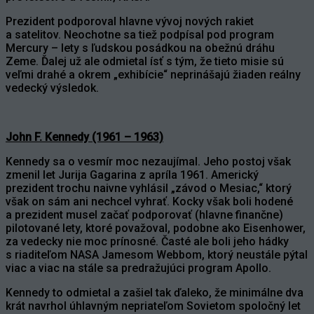
Prezident podporoval hlavne vývoj nových rakiet
a satelitov. Neochotne sa tiež podpísal pod program
Mercury – lety s ľudskou posádkou na obežnú dráhu
Zeme. Ďalej už ale odmietal ísť s tým, že tieto misie sú
veľmi drahé a okrem „exhibície“ neprinášajú žiaden reálny
vedecký výsledok.
John F. Kennedy (1961 – 1963)
Kennedy sa o vesmír moc nezaujímal. Jeho postoj však
zmenil let Jurija Gagarina z apríla 1961. Americký
prezident trochu naivne vyhlásil „závod o Mesiac,“ ktorý
však on sám ani nechcel vyhrať. Kocky však boli hodené
a prezident musel začať podporovať (hlavne finančne)
pilotované lety, ktoré považoval, podobne ako Eisenhower,
za vedecky nie moc prínosné. Časté ale boli jeho hádky
s riaditeľom NASA Jamesom Webbom, ktorý neustále pýtal
viac a viac na stále sa predražujúci program Apollo.
Kennedy to odmietal a zašiel tak ďaleko, že minimálne dva
krát navrhol úhlavným nepriateľom Sovietom spoločný let