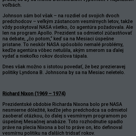
voľbách.
Johnson sám bol však – na rozdiel od svojich dvoch
predchodcov – veľkým zástancom vesmírnych letov, takže
vždy poskytoval NASA všetko, čo agentúra požadovala. Ale
len na program Apollo. Prezident sa odmietol zúčastňovať
na debate, „čo potom,“ keď sa na Mesiaci úspešne
pristane. To neskôr NASA spôsobilo nemalé problémy,
keďže agentúra vôbec netušila, akým smerom sa ďalej
vydať a niekoľko rokov doslova tápala.
Dnes však možno s istotou povedať, že bez prezieravej
politiky Lyndona B. Johnsona by sa na Mesiac neletelo.
Richard Nixon (1969 – 1974)
Prezidentské obdobie Richarda Nixona bolo pre NASA
nesmierne dôležité, keďže jeho predchodca sa odmietol
zaoberať otázkou, čo ďalej s vesmírnym programom po
úspešnej Mesačnej anabáze. Toto rozhodnutie spadlo
práve na plecia Nixona a bol to práve on, kto definoval
vesmírnu politiku na ďalších tridsať rokov.