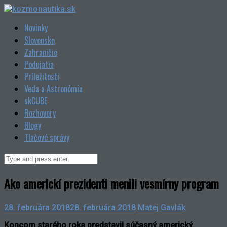
Skip
to
Novinky
content
Slovensko
Zahraničie
Podujatia
Príležitosti
Veda a Astronómia
skCUBE
Rozhovory
Blogy
Tlačové správy
Search
for:
Ako americkí prezidenti menili vesmírny program
28. februára 2018
28. februára 2018
Matej Gavlák
Koncom starého roka predstavil súčasný americký