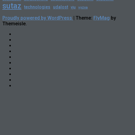
sutaz
technologies
udalost
vju
vyzva
Proudly powered by WordPress
|
Theme:
FlyMag
by
Themeisle.
Novinky
Slovensko
Zahraničie
Podujatia
Príležitosti
Veda
a
skCUBE
Astronómia
Rozhovory
Blogy
Tlačové
správy