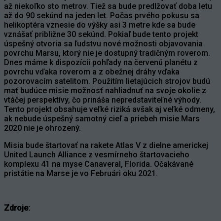
až niekoľko sto metrov. Tiež sa bude predlžovať doba letu
až do 90 sekúnd na jeden let. Počas prvého pokusu sa
helikoptéra vznesie do výšky asi 3 metre kde sa bude
vznášať približne 30 sekúnd. Pokiaľ bude tento projekt
úspešný otvoria sa ľudstvu nové možnosti objavovania
povrchu Marsu, ktorý nie je dostupný tradičným roverom.
Dnes máme k dispozícii pohľady na červenú planétu z
povrchu vďaka roverom a z obežnej dráhy vďaka
pozorovacím satelitom. Použitím lietajúcich strojov budú
mať budúce misie možnosť nahliadnuť na svoje okolie z
vtáčej perspektívy, čo prináša nepredstaviteľné výhody.
Tento projekt obsahuje veľké riziká avšak aj veľké odmeny,
ak nebude úspešný samotný cieľ a priebeh misie Mars
2020 nie je ohrozený.
Misia bude štartovať na rakete Atlas V z dielne americkej
United Launch Alliance z vesmírneho štartovacieho
komplexu 41 na myse Canaveral, Florida. Očakávané
pristátie na Marse je vo Februári oku 2021.
Zdroje: