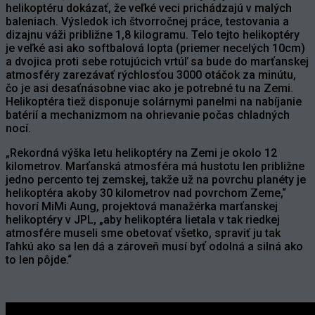
helikoptéru dokázať, že veľké veci prichádzajú v malých
baleniach. Výsledok ich štvorročnej práce, testovania a
dizajnu váži približne 1,8 kilogramu. Telo tejto helikoptéry
je veľké asi ako softbalová lopta (priemer necelých 10cm)
a dvojica proti sebe rotujúcich vrtúľ sa bude do marťanskej
atmosféry zarezávať rýchlosťou 3000 otáčok za minútu,
čo je asi desaťnásobne viac ako je potrebné tu na Zemi.
Helikoptéra tiež disponuje solárnymi panelmi na nabíjanie
batérií a mechanizmom na ohrievanie počas chladných
nocí.
„Rekordná výška letu helikoptéry na Zemi je okolo 12
kilometrov. Marťanská atmosféra má hustotu len približne
jedno percento tej zemskej, takže už na povrchu planéty je
helikoptéra akoby 30 kilometrov nad povrchom Zeme,“
hovorí MiMi Aung, projektová manažérka marťanskej
helikoptéry v JPL, „aby helikoptéra lietala v tak riedkej
atmosfére museli sme obetovať všetko, spraviť ju tak
ľahkú ako sa len dá a zároveň musí byť odolná a silná ako
to len pôjde.“