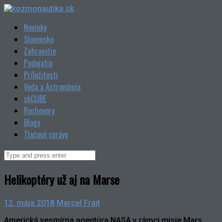
Skip
to
Novinky
content
Slovensko
Zahraničie
Podujatia
Príležitosti
Veda a Astronómia
skCUBE
Rozhovory
Blogy
Tlačové správy
Search
for:
Helikoptéry už aj na Marse
12. mája 2018
Marcel Frajt
Americká vesmírna agentúra NASA v rámci misie Mars