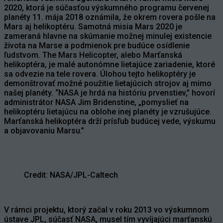
2020, ktorá je súčasťou výskumného programu červenej
planéty 11. mája 2018 oznámila, že okrem rovera pošle na
Mars aj helikoptéru. Samotná misia Mars 2020 je
zameraná hlavne na skúmanie možnej minulej existencie
života na Marse a podmienok pre budúce osídlenie
ľudstvom. The Mars Helicopter, alebo Marťanská
helikoptéra, je malé autonómne lietajúce zariadenie, ktoré
sa odvezie na tele rovera. Úlohou tejto helikoptéry je
demonštrovať možné použitie lietajúcich strojov aj mimo
našej planéty. “NASA je hrdá na históriu prvenstiev,” hovorí
administrátor NASA Jim Bridenstine, „pomyslieť na
helikoptéru lietajúcu na oblohe inej planéty je vzrušujúce.
Marťanská helikoptéra drží prísľub budúcej vede, výskumu
a objavovaniu Marsu.”
Credit: NASA/JPL-Caltech
V rámci projektu, ktorý začal v roku 2013 vo výskumnom
ústave JPL, súčasť NASA, musel tím vyvíjajúci marťanskú