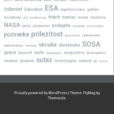
bratislava
apollo
ESA
cubesat
Education
expedice mars
galileo
mars
mesiac
moon
inovations
musilova
iss
konferencia
NASA
podujatie
pecs
planetarium
polopate
pozorovanie
prilezitost
pozvanka
radioamater
prilezitosti
SOSA
skcube
slovensko
radioamateur
seminar
space
SpaceX
stratosfera
SpVRI
stratosphere
stratobalon
sutaz
student
studenti
technologies
udalost
vju
vyzva
Proudly powered by WordPress
|
Theme:
FlyMag
by
Themeisle.
Novinky
Slovensko
Zahraničie
Podujatia
Príležitosti
Veda
skCUBE
Rozhovory
Blogy
Tlačové