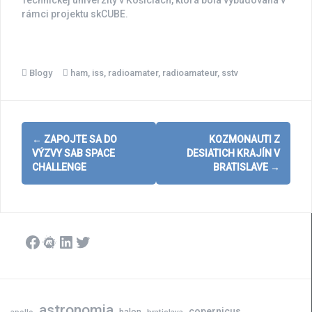
Technickej univerzity v Košiciach, ktorá bola vybudovaná v
rámci projektu skCUBE.
Blogy
ham
,
iss
,
radioamater
,
radioamateur
,
sstv
Post
←
ZAPOJTE SA DO
KOZMONAUTI Z
navigation
VÝZVY SAB SPACE
DESIATICH KRAJÍN V
CHALLENGE
BRATISLAVE
→
Facebook
Meetup
LinkedIn
Twitter
astronomia
copernicus
balon