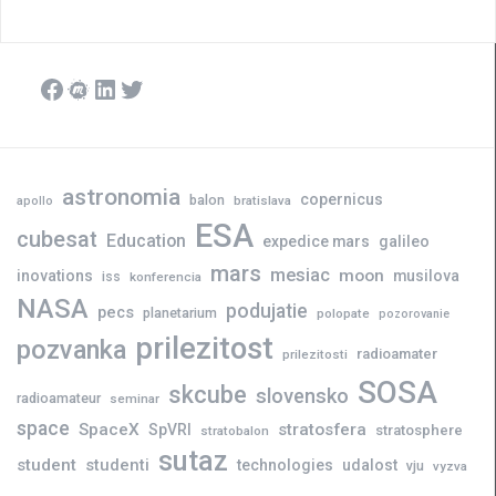
Facebook
Meetup
LinkedIn
Twitter
astronomia
copernicus
balon
bratislava
apollo
ESA
cubesat
Education
expedice mars
galileo
mars
mesiac
moon
inovations
musilova
iss
konferencia
NASA
podujatie
pecs
planetarium
polopate
pozorovanie
prilezitost
pozvanka
radioamater
prilezitosti
SOSA
skcube
slovensko
radioamateur
seminar
space
SpaceX
stratosfera
SpVRI
stratosphere
stratobalon
sutaz
student
studenti
technologies
udalost
vju
vyzva