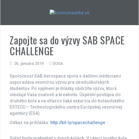
Skip
to
content
Zapojte sa do výzvy SAB SPACE
CHALLENGE
26. januára 2019
SOSA
Spoločnosť SAB Aerospace spolu s dalšími inšitúciami
usporadúva vesmírnu výzvu pre stredoškolských
študentov. Po vyplnení prihlášky obdržíte výzvu, ktorá
otestuje Vaše znalosti a kreativitu. Úspěšní postúpia do
druhého kola a na víťazov čaká exkurzia do holandského
ESTECU – Technologického centra Európskej vesmírnej
agentúry (ESA).
Odkaz na prihlášku:
http://bit.ly/spacechallenge
Súťaž bude prebiehať v dvoch kolách. V rámci prvého kola