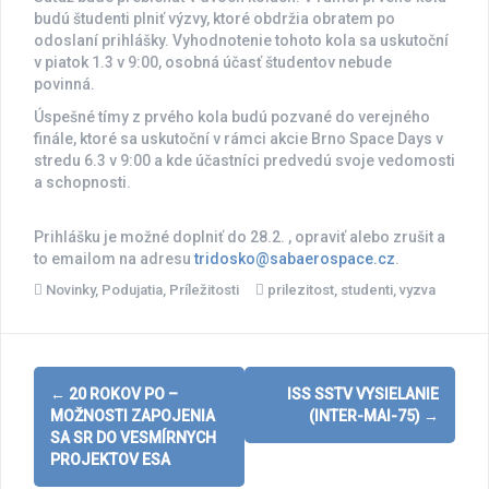
budú študenti plniť výzvy, ktoré obdržia obratem po
odoslaní prihlášky. Vyhodnotenie tohoto kola sa uskutoční
v piatok 1.3 v 9:00, osobná účasť študentov nebude
povinná.
Úspešné tímy z prvého kola budú pozvané do verejného
finále, ktoré sa uskutoční v rámci akcie Brno Space Days v
stredu 6.3 v 9:00 a kde účastníci predvedú svoje vedomosti
a schopnosti.
Prihlášku je možné doplniť do 28.2. , opraviť alebo zrušit a
to emailom na adresu
tridosko@sabaerospace.cz
.
Novinky
,
Podujatia
,
Príležitosti
prilezitost
,
studenti
,
vyzva
Post
←
20 ROKOV PO –
ISS SSTV VYSIELANIE
navigation
MOŽNOSTI ZAPOJENIA
(INTER-MAI-75)
→
SA SR DO VESMÍRNYCH
PROJEKTOV ESA