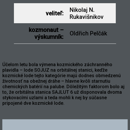
Nikolaj N.
veliteľ:
Rukavišnikov
kozmonaut –
Oldřich Pelčák
výskumník:
Účelom letu bola výmena kozmického záchranného
plavidla – lode SOJUZ na orbitálnej stanici, keďže
kozmické lode tejto kategórie majú dodnes obmedzenú
životnosť na obežnej dráhe – hlavne kvôli starnutiu
chemických batérií na palube. Dôležitým faktorom bolo aj
to, že orbitálna stanica SAJLUT 6 už disponovala dvoma
stykovacími uzlami a teda mohli k nej by súčasne
pripojené dve kozmické lode.