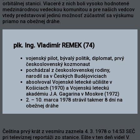
orbitálnej stanici. Viaceré z nich boli vysoko hodnotené
medzinárodnou vedeckou komunitou a pre našich vedcov
vtedy predstavoval jedinú možnosť zúčastniť sa výskumu
priamo na obežnej dráhe.
plk. Ing. Vladimír REMEK (74)
vojenský pilot, bývalý politik, diplomat, prvý
československý kozmonaut
pochádzal z československej rodiny,
narodil sa v Českých Budějoviciach
absolvoval Vojenské letecké učilište v
Košiciach (1970) a Vojenskú leteckú
akadémiu J.A. Gagarina v Moskve (1972)
2. – 10. marca 1978 strávil takmer 8 dní na
obežnej dráhe
Čeština prvý krát z vesmíru zaznela 4. 3. 1978 o 14:53 SEČ
pri televíznej reportáži zo stanice. Ešte v ten deň videl V.