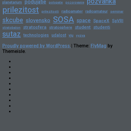
pozvanka
podujatie
planetarium
polopate
pozorovanie
prilezitost
radioamater
radioamateur
prilezitosti
seminar
SOSA
skcube
slovensko
space
SpaceX
SpVRI
stratosfera
student
studenti
stratosphere
stratobalon
sutaz
technologies
udalost
vju
vyzva
Proudly powered by WordPress
|
Theme:
FlyMag
by
Themeisle.
Novinky
Slovensko
Zahraničie
Podujatia
Príležitosti
Veda
a
skCUBE
Astronómia
Rozhovory
Blogy
Tlačové
správy