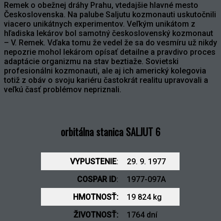
Remek o obežnej dráhy Prahu, vtedajšie hlavné mesto
Československa. Na palube Saljutu kozmonauti uskutočnili
viacero unikátnych experimentov. Veľkým unikátom z
hľadiska lekárov bol samotný československý kozmonaut
– V. Remek. Vďaka tomu že vedel že sa do vesmíru už nikdy
nepozrie mohol lekárom opísať detailne a pravdivo proces
adaptácie organizmu na stav beztiaže. Sovietski
profesionálni kozmonauti, ale aj ich americký kolegovia
totiž z obáv o svoju kariéru častokrát realitu upravovali a
veľkú časť problémov nepriznali.
orbitálna stanica SALJUT 6
VYPUSTENIE
:
29. 9. 1977
COSPAR ID
:
1977-097A
HMOTNOSŤ:
19 824 kg
ŽIVOTNOSŤ:
1764 dní