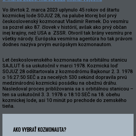
Vo štvrtok 2. marca 2023 uplynulo 45 rokov od štartu
kozmickej lode SOJUZ 28, na palube ktorej bol prvý
československý kozmonaut Vladimír Remek. Do vesmíru
sa pozrel ako 87. človek v histórií, avšak ako prvý občan
inej krajiny, než USA a ZSSR. Otvoril tak brány vesmíru pre
všetky národy. Európska vesmírna agentúra ho tak právom
dodnes nazýva prvým európskym kozmonautom.
Let československého kozmonauta na orbitálnu stanicu
SAJLUT 6 sa uskutočnil v marci 1978. Kozmická loď
SOJUZ 28 odštartovala z kozmodrómu Bajkonur 2. 3. 1978
o 16:27:50 SEČ a za necelých 530 sekúnd dopravila prvú
medzinárodnú kozmickú posádku na obežnú dráhu.
Nasledoval proces približovania sa s orbitálnou stanicou –
ten sa uskutočnil 3. 3. 1978 o 18:10 SEČ na 18. obehu
kozmickej lode, asi 10 minút po prechode do zemského
tieňa.
AKO VYBRAŤ KOZMONAUTA?