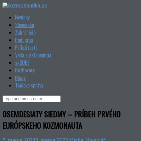
Skip
to
Novinky
content
Slovensko
Zahraničie
Podujatia
Príležitosti
Veda a Astronómia
skCUBE
Rozhovory
Blogy
Tlačové správy
Search
for:
OSEMDESIATY SIEDMY – PRÍBEH PRVÉHO
EURÓPSKEHO KOZMONAUTA
5. marca 2023
5. marca 2023
Michal Vojsovič