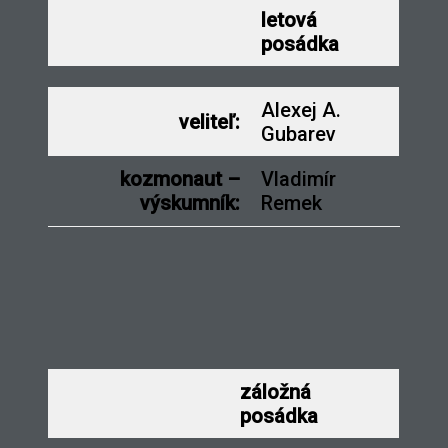
letová
posádka
Alexej A.
veliteľ:
Gubarev
kozmonaut –
Vladimír
výskumník:
Remek
záložná
posádka