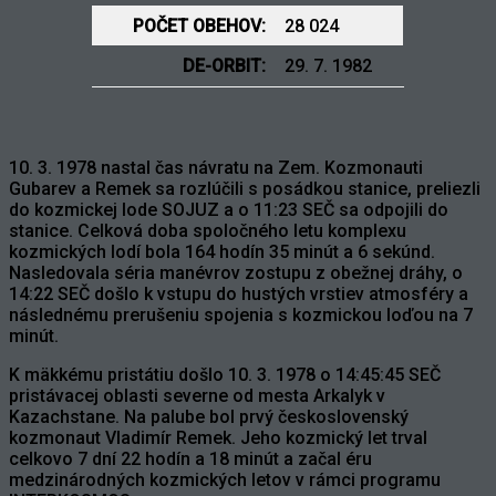
POČET OBEHOV:
28 024
DE-ORBIT:
29. 7. 1982
10. 3. 1978 nastal čas návratu na Zem. Kozmonauti
Gubarev a Remek sa rozlúčili s posádkou stanice, preliezli
do kozmickej lode SOJUZ a o 11:23 SEČ sa odpojili do
stanice. Celková doba spoločného letu komplexu
kozmických lodí bola 164 hodín 35 minút a 6 sekúnd.
Nasledovala séria manévrov zostupu z obežnej dráhy, o
14:22 SEČ došlo k vstupu do hustých vrstiev atmosféry a
následnému prerušeniu spojenia s kozmickou loďou na 7
minút.
K mäkkému pristátiu došlo 10. 3. 1978 o 14:45:45 SEČ
pristávacej oblasti severne od mesta Arkalyk v
Kazachstane. Na palube bol prvý československý
kozmonaut Vladimír Remek. Jeho kozmický let trval
celkovo 7 dní 22 hodín a 18 minút a začal éru
medzinárodných kozmických letov v rámci programu