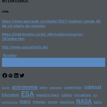
INTERKOSMOS.
zdroje:
https://www.aeroweb.cz/clanky/5627-vladimir-remek-40-
let-od-startu-do-vesmiru
https://mek.kosmo.cz/pil_lety/rusko/sojuz/so-
28/index.htm
http://www.spacefacts.de/
Novinky
Post
←
Pozvánka na konferenciu „Deň ESA na Slovensku“
Pomôžte nám zmeniť sny na skutočnosť
→
navigation
Facebook
Meetup
LinkedIn
Twitter
astronomia
cubesat
copernicus
balon
bratislava
apollo
ESA
Education
expedice mars
galileo
inovations
iss
NASA
mars
mesiac
moon
pecs
musilova
konferencia