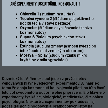
AKÉ EXPERIMENTY USKUTOČNILI KOZMONAUTI?
Chlorella
1
(štúdium rastu rias)
Tepelná výmena 2
(štúdium subjektívneho
pocitu tepla v stave beztiaže)
Oxymeter
(štúdium okysličovania tkaniva
kozmonautov)
Supos
8
(štúdium psychického stavu
kozmonautov)
Extincia
(štúdium zmeny jasnosti hviezd pri
ich západe nad zemským obzorom)
Morava – Splav
(štúdium vzniku mikro
kryštálov v mikrogravitácií)
Kozmický let V. Remeka bol jeden z prvých letov
venovaných hlavne vedeckým experimentov. Aj napriek
tomu že obaja kozmonauti boli vojenskí piloti, na túto časť
letu bol svedomito a odborne plne pripravení. Išlo hlavne o
experimenty fyzikálne, biologické, medicínske, či z oblasti
psychológie. Niektoré z experimentov pokračovali aj
počas ďalších dlhodobých aj krátkodobých letov na