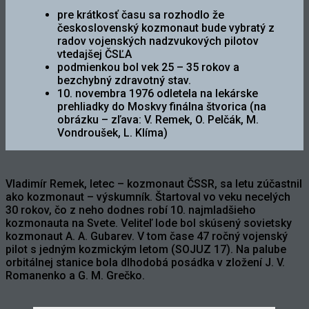
pre krátkosť času sa rozhodlo že
československý kozmonaut bude vybratý z
radov vojenských nadzvukových pilotov
vtedajšej ČSĽA
podmienkou bol vek 25 – 35 rokov a
bezchybný zdravotný stav.
10. novembra 1976 odletela na lekárske
prehliadky do Moskvy finálna štvorica (na
obrázku – zľava: V. Remek, O. Pelčák, M.
Vondroušek, L. Klíma)
Vladimír Remek, letec – kozmonaut ČSSR, sa letu zúčastnil
ako kozmonaut – výskumník. Štartoval vo veku necelých
30 rokov, čo z neho dodnes robí 10. najmladšieho
kozmonauta na Svete. Veliteľ lode bol skúsený sovietsky
kozmonaut A. A. Gubarev. V tom čase 47 ročný vojenský
pilot s jedným kozmickým letom (SOJUZ 17). Na palube
orbitálnej stanice bola dlhodobá posádka v zložení J. V.
Romanenko a G. M. Grečko.