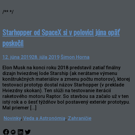
/** */
Starhopper od SpaceX si v polovici júna opäť
poskočí!
12. júna 2019
28. júla 2019
Šimon Horna
Elon Musk na konci roku 2018 predstavil zatiaľ finálny
dizajn hviezdnej lode Starship (ak nerátame výmenu
konštrukčných materiálov a zmenu počtu motorov), ktorej
testovací prototyp dostal názov Starhopper (v preklade
Hviezdny skokan). Ten slúži na testovanie iterácií
raketového motoru Raptor. So stavbou sa začalo už v ten
istý rok a o šesť týždňov bol postavený exteriér prototypu.
Mal priemer […]
Novinky
,
Veda a Astronómia
,
Zahraničie
Facebook
Meetup
LinkedIn
Twitter