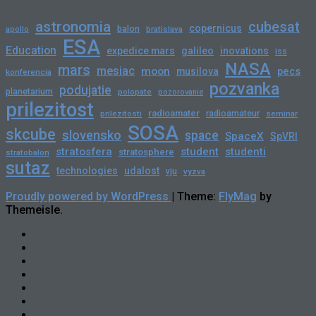
astronomia
cubesat
copernicus
balon
bratislava
apollo
ESA
Education
expedice mars
galileo
inovations
iss
NASA
mars
mesiac
moon
pecs
musilova
konferencia
pozvanka
podujatie
planetarium
polopate
pozorovanie
prilezitost
radioamater
radioamateur
prilezitosti
seminar
SOSA
skcube
slovensko
space
SpaceX
SpVRI
stratosfera
student
studenti
stratosphere
stratobalon
sutaz
technologies
udalost
vju
vyzva
Proudly powered by WordPress
|
Theme:
FlyMag
by
Themeisle.
Novinky
Slovensko
Zahraničie
Podujatia
Príležitosti
Veda
a
skCUBE