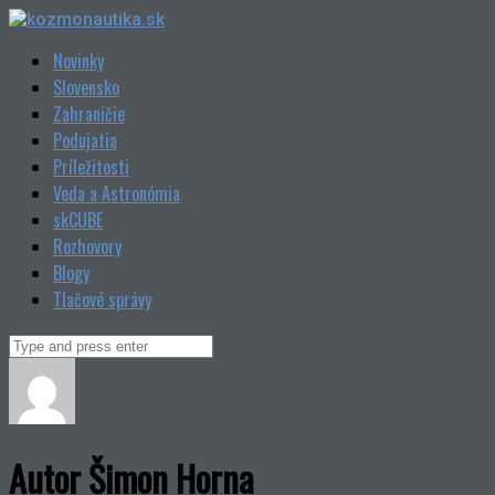
Skip
to
Novinky
content
Slovensko
Zahraničie
Podujatia
Príležitosti
Veda a Astronómia
skCUBE
Rozhovory
Blogy
Tlačové správy
Search
for:
Autor
Šimon Horna